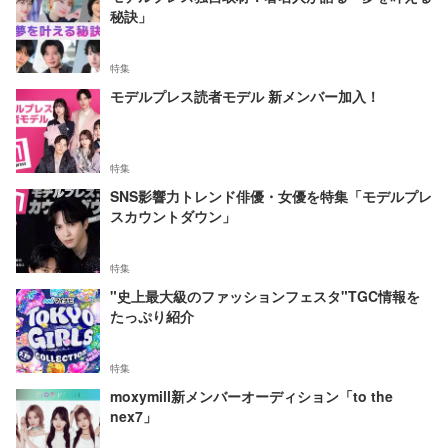
秘訣」
特集
モデルプレス読者モデル 新メンバー加入！
特集
SNS影響力トレンド俳優・女優を特集「モデルプレ
スカウントダウン」
特集
"史上最大級のファッションフェスタ"TGC情報を
たっぷり紹介
特集
moxymill新メンバーオーディション「to the
nex7」