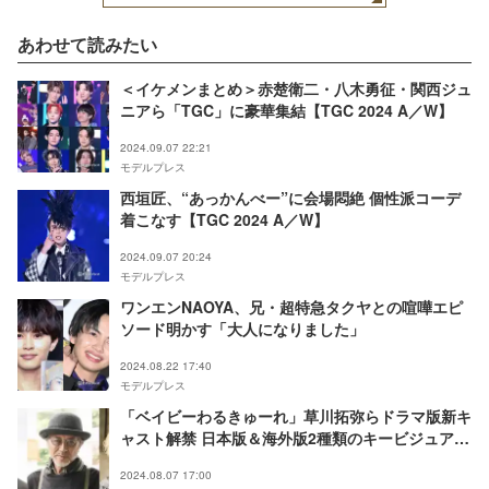
あわせて読みたい
＜イケメンまとめ＞赤楚衛二・八木勇征・関西ジュ
ニアら「TGC」に豪華集結【TGC 2024 A／W】
2024.09.07 22:21
モデルプレス
西垣匠、“あっかんべー”に会場悶絶 個性派コーデ
着こなす【TGC 2024 A／W】
2024.09.07 20:24
モデルプレス
ワンエンNAOYA、兄・超特急タクヤとの喧嘩エピ
ソード明かす「大人になりました」
2024.08.22 17:40
モデルプレス
「ベイビーわるきゅーれ」草川拓弥らドラマ版新キ
ャスト解禁 日本版＆海外版2種類のキービジュアル
も公開
2024.08.07 17:00