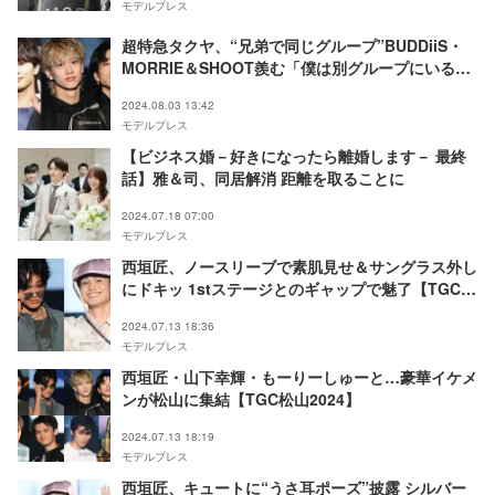
モデルプレス
超特急タクヤ、“兄弟で同じグループ”BUDDiiS・
MORRIE＆SHOOT羨む「僕は別グループにいるん
ですけど」
2024.08.03 13:42
モデルプレス
【ビジネス婚－好きになったら離婚します－ 最終
話】雅＆司、同居解消 距離を取ることに
2024.07.18 07:00
モデルプレス
西垣匠、ノースリーブで素肌見せ＆サングラス外し
にドキッ 1stステージとのギャップで魅了【TGC松
山2024】
2024.07.13 18:36
モデルプレス
西垣匠・山下幸輝・もーりーしゅーと…豪華イケメ
ンが松山に集結【TGC松山2024】
2024.07.13 18:19
モデルプレス
西垣匠、キュートに“うさ耳ポーズ”披露 シルバー