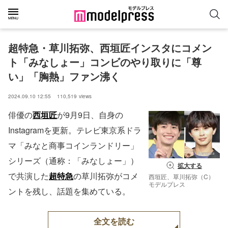
超特急・草川拓弥、西垣匠インスタにコメン
ト「みなしょー」コンビのやり取りに「尊
い」「胸熱」ファン沸く
2024.09.10 12:55
110,519
views
俳優の
西垣匠
が9月9日、自身の
Instagramを更新。テレビ東京系ドラ
マ「みなと商事コインランドリー」
シリーズ（通称：「みなしょー」）
拡大する
で共演した
超特急
の草川拓弥がコメ
西垣匠、草川拓弥（C）
モデルプレス
ントを残し、話題を集めている。
全文を読む