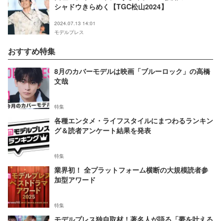
シャドウきらめく【TGC松山2024】
2024.07.13 14:01
モデルプレス
おすすめ特集
8月のカバーモデルは映画「ブルーロック」の高橋
文哉
特集
各種エンタメ・ライフスタイルにまつわるランキン
グ＆読者アンケート結果を発表
特集
業界初！ 全プラットフォーム横断の大規模読者参
加型アワード
特集
モデルプレス独自取材！著名人が語る「夢を叶える