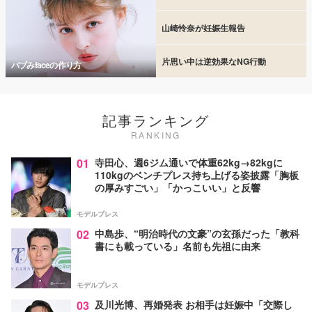
山崎怜奈が妊娠生報告
片思い中は逆効果なNG行動
バブみfaceの作り方
記事ランキング
RANKING
01
寺田心、週6ジム通いで体重62kg→82kgに
110kgのベンチプレス持ち上げる姿披露「胸板
の厚みすごい」「かっこいい」と反響
モデルプレス
02
中島歩、“明治時代の文豪”の玄孫だった「教科
書にも載っている」名前も先祖に由来
モデルプレス
03
及川光博、再婚発表 お相手は妊娠中「交際し