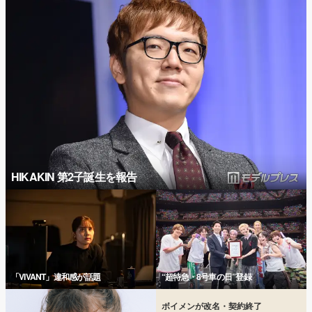
HIKAKIN 第2子誕生を報告
「VIVANT」違和感が話題
“超特急・8号車の日”登録
ボイメンが改名・契約終了