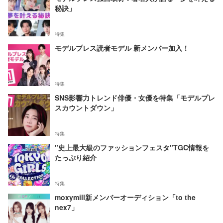
秘訣」
特集
モデルプレス読者モデル 新メンバー加入！
特集
SNS影響力トレンド俳優・女優を特集「モデルプレ
スカウントダウン」
特集
"史上最大級のファッションフェスタ"TGC情報を
たっぷり紹介
特集
moxymill新メンバーオーディション「to the
nex7」