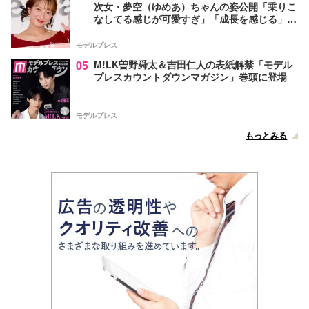
次女・夢空（ゆめあ）ちゃんの姿公開「乗りこ
なしてる感じが可愛すぎ」「成長を感じる」の
声
モデルプレス
05
M!LK曽野舜太＆吉田仁人の表紙解禁「モデル
プレスカウントダウンマガジン」巻頭に登場
モデルプレス
もっとみる