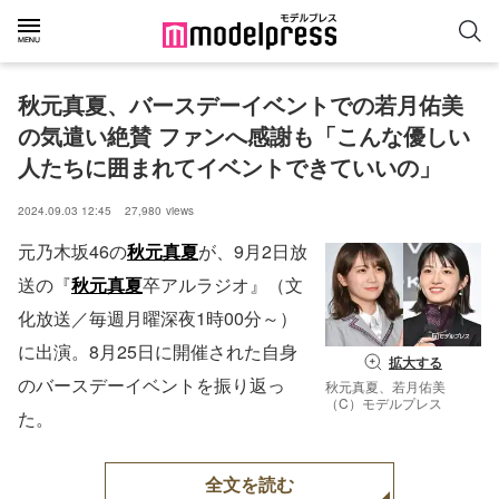
秋元真夏、バースデーイベントでの若月佑美
の気遣い絶賛 ファンへ感謝も「こんな優しい
人たちに囲まれてイベントできていいの」
2024.09.03 12:45
27,980
views
元乃木坂46の
秋元真夏
が、9月2日放
送の『
秋元真夏
卒アルラジオ』（文
化放送／毎週月曜深夜1時00分～）
に出演。8月25日に開催された自身
拡大する
のバースデーイベントを振り返っ
秋元真夏、若月佑美
（C）モデルプレス
た。
全文を読む