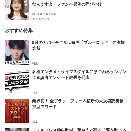
なんですよ」ファンへ異例の呼びかけ
2024.08.06 11:33
モデルプレス
おすすめ特集
8月のカバーモデルは映画「ブルーロック」の高橋
文哉
特集
各種エンタメ・ライフスタイルにまつわるランキン
グ＆読者アンケート結果を発表
特集
業界初！ 全プラットフォーム横断の大規模読者参
加型アワード
特集
モデルプレス独自取材！著名人が語る「夢を叶える