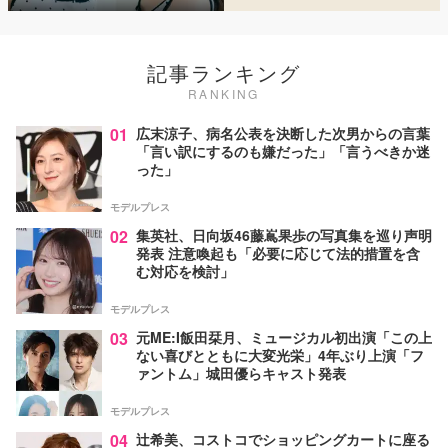
記事ランキング
RANKING
01
広末涼子、病名公表を決断した次男からの言葉
「言い訳にするのも嫌だった」「言うべきか迷
った」
モデルプレス
02
集英社、日向坂46藤嶌果歩の写真集を巡り声明
発表 注意喚起も「必要に応じて法的措置を含
む対応を検討」
モデルプレス
03
元ME:I飯田栞月、ミュージカル初出演「この上
ない喜びとともに大変光栄」4年ぶり上演「フ
ァントム」城田優らキャスト発表
モデルプレス
04
辻希美、コストコでショッピングカートに座る