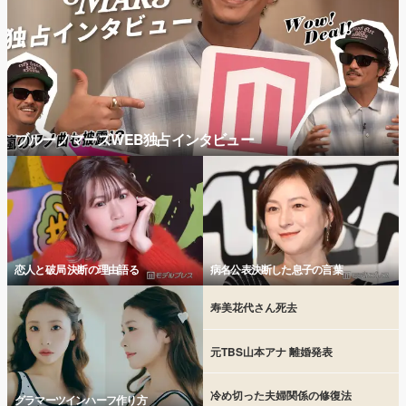
ブルーノマーズWEB独占インタビュー
恋人と破局 決断の理由語る
病名公表決断した息子の言葉
寿美花代さん死去
元TBS山本アナ 離婚発表
冷め切った夫婦関係の修復法
グラマーツインハーフ作り方