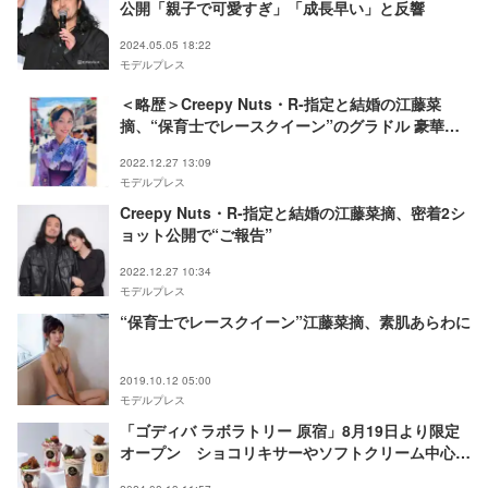
公開「親子で可愛すぎ」「成長早い」と反響
2024.05.05 18:22
モデルプレス
＜略歴＞Creepy Nuts・R-指定と結婚の江藤菜
摘、“保育士でレースクイーン”のグラドル 豪華な
暮らしぶりも話題
2022.12.27 13:09
モデルプレス
Creepy Nuts・R-指定と結婚の江藤菜摘、密着2シ
ョット公開で“ご報告”
2022.12.27 10:34
モデルプレス
“保育士でレースクイーン”江藤菜摘、素肌あらわに
2019.10.12 05:00
モデルプレス
「ゴディバ ラボラトリー 原宿」8月19日より限定
オープン ショコリキサーやソフトクリーム中心に
提供