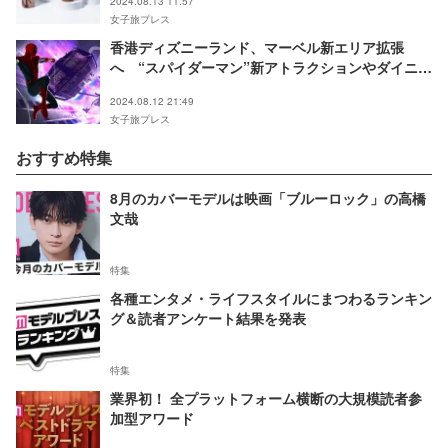
2024.08.13 11:57
女子旅プレス
香港ディズニーランド、マーベル新エリア拡張
へ “スパイダーマン”新アトラクションやダイニン
グ導入
2024.08.12 21:49
女子旅プレス
おすすめ特集
8月のカバーモデルは映画「ブルーロック」の高橋
文哉
特集
各種エンタメ・ライフスタイルにまつわるランキン
グ＆読者アンケート結果を発表
特集
業界初！ 全プラットフォーム横断の大規模読者参
加型アワード