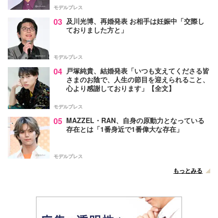
モデルプレス
03
及川光博、再婚発表 お相手は妊娠中「交際し
ておりました方と」
モデルプレス
04
戸塚純貴、結婚発表「いつも支えてくださる皆
さまのお陰で、人生の節目を迎えられること、
心より感謝しております」【全文】
モデルプレス
05
MAZZEL・RAN、自身の原動力となっている
存在とは「1番身近で1番偉大な存在」
モデルプレス
もっとみる