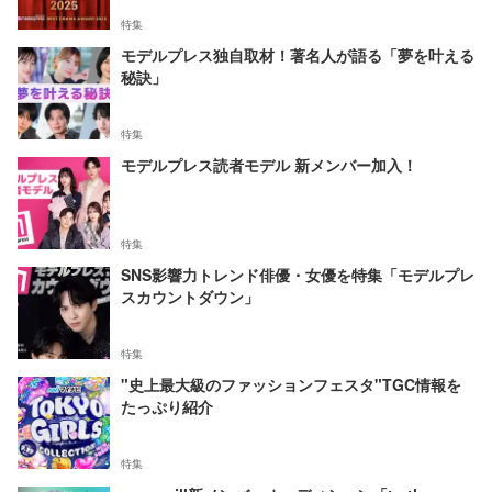
特集
モデルプレス独自取材！著名人が語る「夢を叶える
秘訣」
特集
モデルプレス読者モデル 新メンバー加入！
特集
SNS影響力トレンド俳優・女優を特集「モデルプレ
スカウントダウン」
特集
"史上最大級のファッションフェスタ"TGC情報を
たっぷり紹介
特集