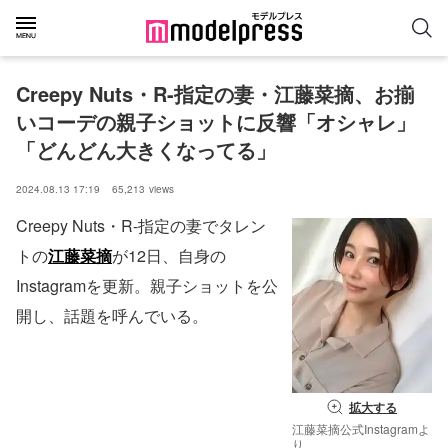
Creepy Nuts・R-指定の妻・江藤菜摘、お揃
いコーデの親子ショットに反響「オシャレ」
「どんどん大きくなってる」
2024.08.13 17:19
65,213
views
Creepy Nuts・R-指定の妻でタレン
トの
江藤菜摘
が12日、自身の
Instagramを更新。親子ショットを公
開し、話題を呼んでいる。
拡大する
江藤菜摘公式Instagramよ
り