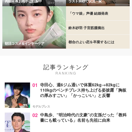
再婚発表 お相手は妊娠中
ラスト30秒で状況一変
「ウマ娘」声優 結婚発表
鈴木砂羽 子宮筋腫摘出
都合のよい恋を卒業するには
朝活コスメ＆インナーケア
記事ランキング
RANKING
01
寺田心、週6ジム通いで体重62kg→82kgに
110kgのベンチプレス持ち上げる姿披露「胸板
の厚みすごい」「かっこいい」と反響
モデルプレス
02
中島歩、“明治時代の文豪”の玄孫だった「教科
書にも載っている」名前も先祖に由来