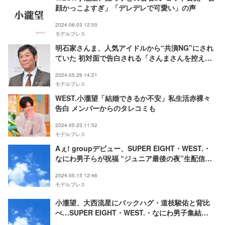
顔かっこよすぎ」「デレデレで可愛い」の声
2024.06.03 12:00
モデルプレス
明石家さんま、人気アイドルから“共演NG”にされ
ていた 初対面で告白される「さんまさんを控えて
いました」
2024.05.26 14:21
モデルプレス
WEST.小瀧望「結婚できるか不安」私生活赤裸々
告白 メンバーからのタレコミも
2024.05.23 11:52
モデルプレス
Aぇ! groupデビュー、SUPER EIGHT・WEST.・
なにわ男子らが祝福 “ジュニア最後の夜”生配信に
は小瀧望＆藤原丈一郎登場
2024.05.15 12:46
モデルプレス
小瀧望、大西流星にバックハグ・道枝駿佑と背比
べ…SUPER EIGHT・WEST.・なにわ男子集結
「KAMIGATA BOYZ」オフショットに反響「もっ