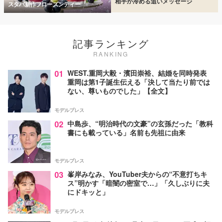
相手が冷める追いメッセージ
スタバ新作フローズンティー
記事ランキング
RANKING
01
WEST.重岡大毅・濱田崇裕、結婚を同時発表
重岡は第1子誕生伝える「決して当たり前では
ない、尊いものでした」【全文】
モデルプレス
02
中島歩、“明治時代の文豪”の玄孫だった「教科
書にも載っている」名前も先祖に由来
モデルプレス
03
峯岸みなみ、YouTuber夫からの“不意打ちキ
ス”明かす「暗闇の密室で…」「久しぶりに夫
にドキッと」
モデルプレス