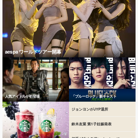
aespa ワールドツアー開幕
人気アイドルが初登場
「ブルーロック」新キャスト
ジョンヨンがJYP退所
鈴木友菜 第1子妊娠発表