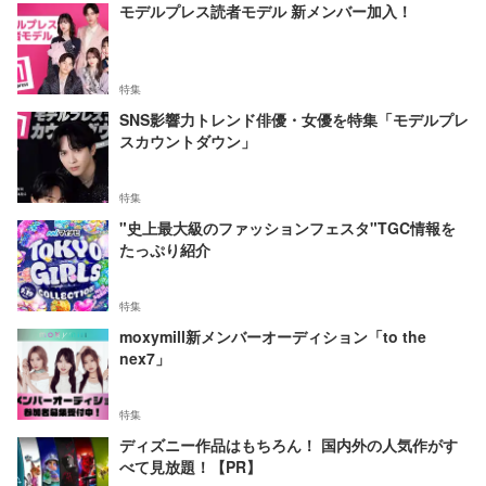
モデルプレス読者モデル 新メンバー加入！
特集
SNS影響力トレンド俳優・女優を特集「モデルプレ
スカウントダウン」
特集
"史上最大級のファッションフェスタ"TGC情報を
たっぷり紹介
特集
moxymill新メンバーオーディション「to the
nex7」
特集
ディズニー作品はもちろん！ 国内外の人気作がす
べて見放題！【PR】