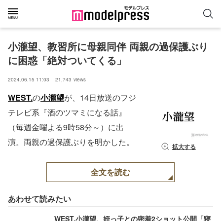
小瀧望、教習所に母親同伴 両親の過保護ぶり
に困惑「絶対ついてくる」
2024.06.15 11:03
21,743
views
WEST.
の
小瀧望
が、14日放送のフジ
テレビ系『酒のツマミになる話』
（毎週金曜よる9時58分～）に出
演。両親の過保護ぶりを明かした。
拡大する
全文を読む
あわせて読みたい
WEST.小瀧望、姪っ子との密着2ショット公開「寝