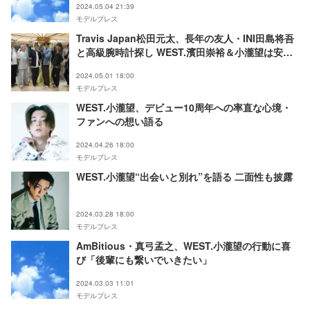
2024.05.04 21:39
と見たい」「眼福」
モデルプレス
Travis Japan松田元太、長年の友人・INI田島将吾
と高級腕時計探し WEST.濱田崇裕＆小瀧望は安眠
グッズ＆最新家電爆買い？
2024.05.01 18:00
モデルプレス
WEST.小瀧望、デビュー10周年への率直な心境・
ファンへの想い語る
2024.04.26 18:00
モデルプレス
WEST.小瀧望“出会いと別れ”を語る 二面性も披露
2024.03.28 18:00
モデルプレス
AmBitious・真弓孟之、WEST.小瀧望の行動に喜
び「後輩にも繋いでいきたい」
2024.03.03 11:01
モデルプレス