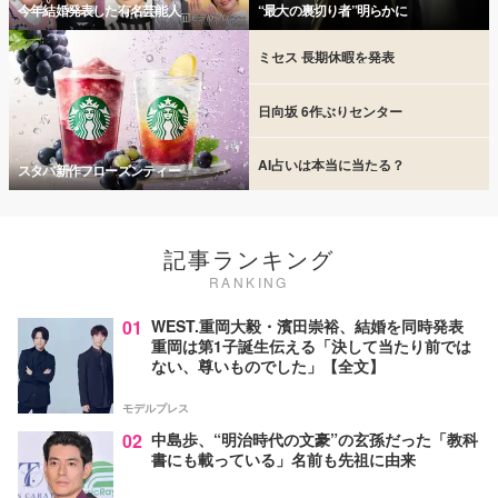
今年結婚発表した有名芸能人
“最大の裏切り者”明らかに
ミセス 長期休暇を発表
日向坂 6作ぶりセンター
AI占いは本当に当たる？
スタバ新作フローズンティー
記事ランキング
RANKING
01
WEST.重岡大毅・濱田崇裕、結婚を同時発表
重岡は第1子誕生伝える「決して当たり前では
ない、尊いものでした」【全文】
モデルプレス
02
中島歩、“明治時代の文豪”の玄孫だった「教科
書にも載っている」名前も先祖に由来