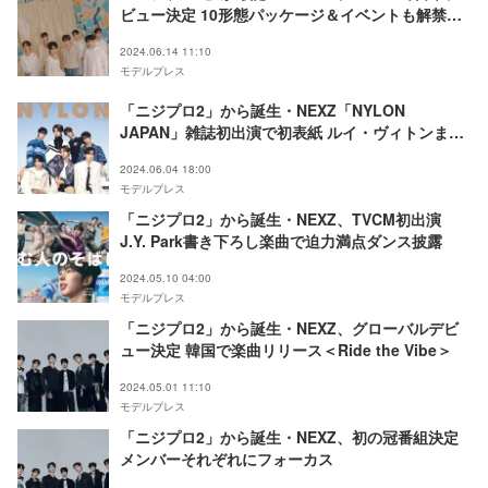
ビュー決定 10形態パッケージ＆イベントも解禁
【Ride the Vibe（Japanese Ver.）／Keep on
2024.06.14 11:10
Moving】
モデルプレス
「ニジプロ2」から誕生・NEXZ「NYLON
JAPAN」雑誌初出演で初表紙 ルイ・ヴィトンまと
う
2024.06.04 18:00
モデルプレス
「ニジプロ2」から誕生・NEXZ、TVCM初出演
J.Y. Park書き下ろし楽曲で迫力満点ダンス披露
2024.05.10 04:00
モデルプレス
「ニジプロ2」から誕生・NEXZ、グローバルデビ
ュー決定 韓国で楽曲リリース＜Ride the Vibe＞
2024.05.01 11:10
モデルプレス
「ニジプロ2」から誕生・NEXZ、初の冠番組決定
メンバーそれぞれにフォーカス