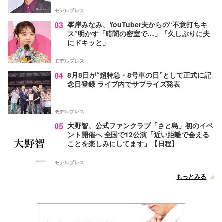
モデルプレス
03
峯岸みなみ、YouTuber夫からの“不意打ちキ
ス”明かす「暗闇の密室で…」「久しぶりに夫
にドキッと」
モデルプレス
04
8月8日が“超特急・8号車の日”として正式に記
念日登録 ライブ内でサプライズ発表
モデルプレス
05
大野智、公式ファンクラブ「さと島」初のイベ
ント開催へ 全国で12公演「近い距離で会える
ことを楽しみにしてます」【日程】
モデルプレス
もっとみる