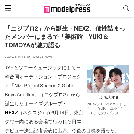
「ニジプロ2」から誕生・NEXZ、個性詰まっ
たメンバーはまるで「美術館」YUKI＆
TOMOYAが魅力語る
2024.06.14 16:19
23,525
views
JYPとソニーミュージックによる日
韓合同オーディション・プロジェク
ト「Nizi Project Season 2 Global
Boys Audition」（ニジプロ2）から
拡大する
誕生したボーイズグループ・
NEXZ／TOMOYA（トモ
ヤ）、YUKI（ユウキ）
NEXZ
（ネクスジ）が6月14日、東京
（C）モデルプレス
タワー内にある会場で行われた日本
デビュー決定記者発表に出席。今後の目標を語った。