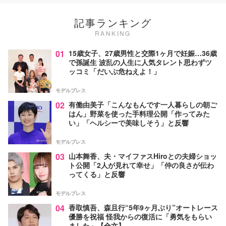
記事ランキング
RANKING
01
15歳女子、27歳男性と交際1ヶ月で妊娠…36歳
で孫誕生 波乱の人生に人気タレント思わずツ
ッコミ「だいぶ危ねえよ！」
モデルプレス
02
有働由美子「こんなもんです一人暮らしの朝ご
はん」野菜を使った手料理公開「作ってみた
い」「ヘルシーで美味しそう」と反響
モデルプレス
03
山本舞香、夫・マイファスHiroとの夫婦ショッ
ト公開「2人が見れて幸せ」「仲の良さが伝わ
ってくる」と反響
モデルプレス
04
香取慎吾、森且行“5年9ヶ月ぶり”オートレース
優勝を祝福 怪我からの復活に「勇気をもらい
ました」【全文】