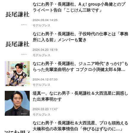
なにわ男子・長尾謙杜、Aぇ! group小島健とのプ
ライベート告白「こじけん三昧です」
2024.05.04 14:25
モデルプレス
なにわ男子・長尾謙杜、子役時代の仕事とは「事務
所に入る前」メンバーも驚き
2024.04.20 19:19
モデルプレス
なにわ男子・長尾謙杜、ジュニア時代“きっかけ”も
らった先輩楽曲明かす コブクロ小渕健太郎＆陣内
智則は17年ぶり共演
2024.04.12 07:00
モデルプレス
堤真一、なにわ男子・長尾謙杜＆大西流星に困惑し
た出来事明かす
2024.03.23 11:47
モデルプレス
なにわ男子・長尾謙杜＆大西流星、プロも頭抱える
大橋和也の衣装事情告白「伸びるはずなのに…」