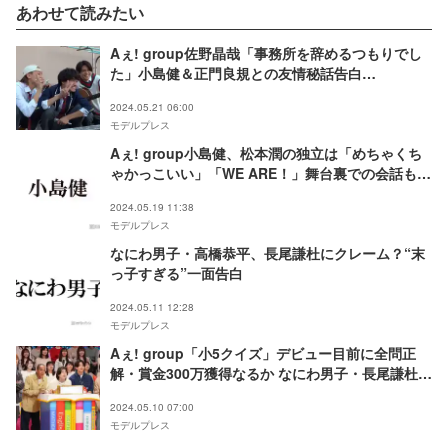
あわせて読みたい
Aぇ! group佐野晶哉「事務所を辞めるつもりでし
た」小島健＆正門良規との友情秘話告白
【BORDERLESS Aぇ! group デビューまでのキセ
2024.05.21 06:00
キ】
モデルプレス
Aぇ! group小島健、松本潤の独立は「めちゃくち
ゃかっこいい」「WE ARE！」舞台裏での会話も明
かす
2024.05.19 11:38
モデルプレス
なにわ男子・高橋恭平、長尾謙杜にクレーム？“末
っ子すぎる”一面告白
2024.05.11 12:28
モデルプレス
Aぇ! group「小5クイズ」デビュー目前に全問正
解・賞金300万獲得なるか なにわ男子・長尾謙杜か
らの出題も
2024.05.10 07:00
モデルプレス