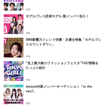
特集
モデルプレス読者モデル 新メンバー加入！
特集
SNS影響力トレンド俳優・女優を特集「モデルプレ
スカウントダウン」
特集
"史上最大級のファッションフェスタ"TGC情報を
たっぷり紹介
特集
moxymill新メンバーオーディション「to the
nex7」
特集