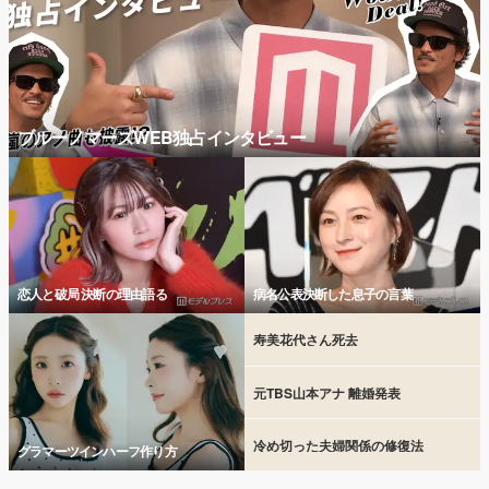
ブルーノマーズWEB独占インタビュー
恋人と破局 決断の理由語る
病名公表決断した息子の言葉
寿美花代さん死去
元TBS山本アナ 離婚発表
冷め切った夫婦関係の修復法
グラマーツインハーフ作り方