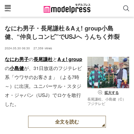
なにわ男子・長尾謙杜＆Aぇ! group小島
健、“仲良しコンビ”でUSJへ うんちく炸裂
2024.05.30 06:30
27,359
views
なにわ男子
の
長尾謙杜
と
Aぇ! group
の
小島健
が、31日放送のフジテレビ
系「ウワサのお客さま」（よる7時
～）に出演。ユニバーサル・スタジ
拡大する
オ・ジャパン（USJ）でロケを敢行
長尾謙杜、小島健（C）
した。
フジテレビ
全文を読む