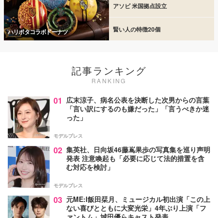
アソビ 米国拠点設立
賢い人の特徴20個
ハリポタコラボドーナツ
記事ランキング
RANKING
01
広末涼子、病名公表を決断した次男からの言葉
「言い訳にするのも嫌だった」「言うべきか迷
った」
モデルプレス
02
集英社、日向坂46藤嶌果歩の写真集を巡り声明
発表 注意喚起も「必要に応じて法的措置を含
む対応を検討」
モデルプレス
03
元ME:I飯田栞月、ミュージカル初出演「この上
ない喜びとともに大変光栄」4年ぶり上演「フ
ァントム」城田優らキャスト発表