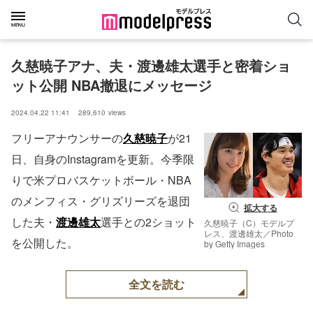
久慈暁子アナ、夫・渡邊雄太選手と密着ショ
ット公開 NBA撤退にメッセージ
2024.04.22 11:41
289,610
views
フリーアナウンサーの
久慈暁子
が21
日、自身のInstagramを更新。今季限
りで米プロバスケットボール・NBA
のメンフィス・グリズリーズを退団
拡大する
した夫・
渡邊雄太
選手との2ショット
久慈暁子（C）モデルプ
レス、渡邊雄太／Photo
を公開した。
by Getty Images
全文を読む