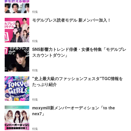
特集
モデルプレス読者モデル 新メンバー加入！
特集
SNS影響力トレンド俳優・女優を特集「モデルプレ
スカウントダウン」
特集
"史上最大級のファッションフェスタ"TGC情報を
たっぷり紹介
特集
moxymill新メンバーオーディション「to the
nex7」
特集