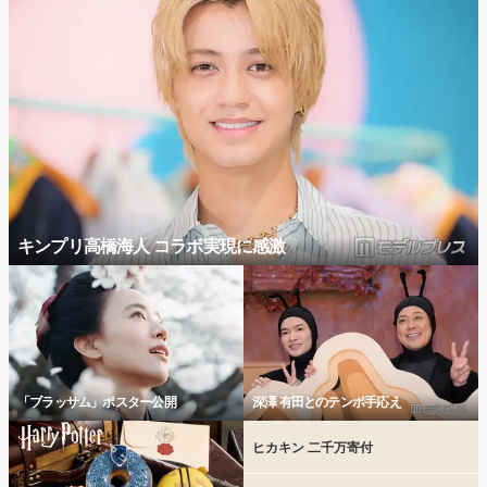
キンプリ高橋海人 コラボ実現に感激
「ブラッサム」ポスター公開
深澤 有田とのテンポ手応え
ヒカキン 二千万寄付