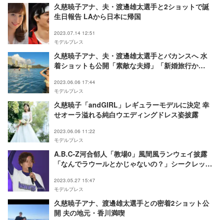
久慈暁子アナ、夫・渡邊雄太選手と2ショットで誕
生日報告 LAから日本に帰国
2023.07.14 12:51
モデルプレス
久慈暁子アナ、夫・渡邊雄太選手とバカンスへ 水
着ショットも公開「素敵な夫婦」「新婚旅行か
な？」と反響
2023.06.06 17:44
モデルプレス
久慈暁子「andGIRL」レギュラーモデルに決定 幸
せオーラ溢れる純白ウエディングドレス姿披露
2023.06.06 11:22
モデルプレス
A.B.C-Z河合郁人「教場0」風間風ランウェイ披露
「なんでラウールとかじゃないの？」シークレット
で久慈暁子アナと「TGC teen」初登場＜TGC
2023.05.27 15:47
teen ICHINOSEKI 2023＞
モデルプレス
久慈暁子アナ、渡邊雄太選手との密着2ショット公
開 夫の地元・香川満喫