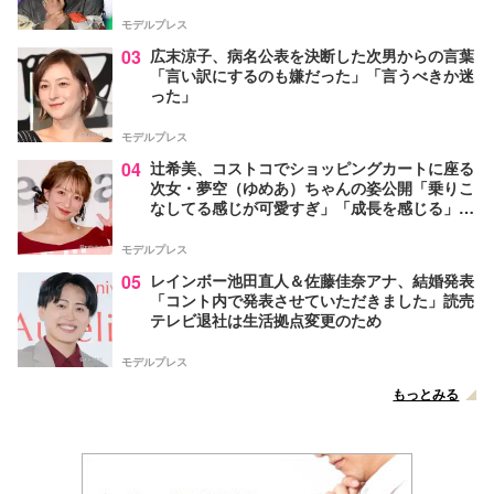
モデルプレス
03
広末涼子、病名公表を決断した次男からの言葉
「言い訳にするのも嫌だった」「言うべきか迷
った」
モデルプレス
04
辻希美、コストコでショッピングカートに座る
次女・夢空（ゆめあ）ちゃんの姿公開「乗りこ
なしてる感じが可愛すぎ」「成長を感じる」の
声
モデルプレス
05
レインボー池田直人＆佐藤佳奈アナ、結婚発表
「コント内で発表させていただきました」読売
テレビ退社は生活拠点変更のため
モデルプレス
もっとみる