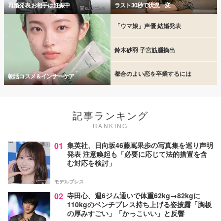
再婚発表 お相手は妊娠中
ラスト30秒で状況一変
「ウマ娘」声優 結婚発表
鈴木砂羽 子宮筋腫摘出
都合のよい恋を卒業するには
朝活コスメ＆インナーケア
記事ランキング
RANKING
01
集英社、日向坂46藤嶌果歩の写真集を巡り声明
発表 注意喚起も「必要に応じて法的措置を含
む対応を検討」
モデルプレス
02
寺田心、週6ジム通いで体重62kg→82kgに
110kgのベンチプレス持ち上げる姿披露「胸板
の厚みすごい」「かっこいい」と反響