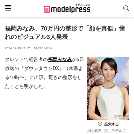
福岡みなみ、70万円の整形で「顔を真似」憧
れのビジュアル3人発表
2024.04.05 17:17
28,223
views
タレントで経営者の
福岡みなみ
が5日
放送の『ダウンタウンDX』（木曜よ
る10時〜）に出演。驚きの整形をし
たことを明かした。
拡大する
堀北真希（C）モデルプ