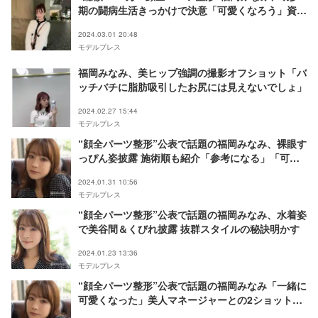
期の闘病生活きっかけで決意「可愛くなろう」資金
源も明かす
2024.03.01 20:48
モデルプレス
福岡みなみ、美ヒップ強調の撮影オフショット「バ
ッチバチに脂肪吸引したお尻には見えないでしょ」
2024.02.27 15:44
モデルプレス
“顔全パーツ整形”公表で話題の福岡みなみ、裸眼す
っぴん姿披露 施術順も紹介「参考になる」「可愛
すぎる」
2024.01.31 10:56
モデルプレス
“顔全パーツ整形”公表で話題の福岡みなみ、水着姿
で美谷間＆くびれ披露 抜群スタイルの秘訣明かす
2024.01.23 13:36
モデルプレス
“顔全パーツ整形”公表で話題の福岡みなみ「一緒に
可愛くなった」美人マネージャーとの2ショット公
開