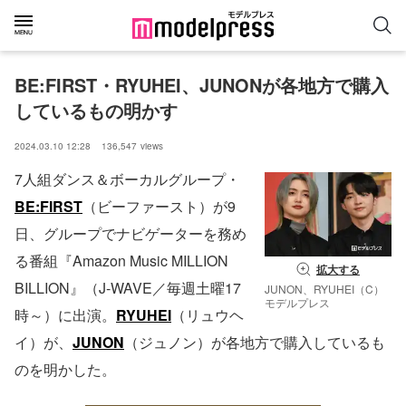
BE:FIRST・RYUHEI、JUNONが各地方で購入
しているもの明かす
2024.03.10 12:28
136,547
views
7人組ダンス＆ボーカルグループ・
BE:FIRST
（ビーファースト）が9
日、グループでナビゲーターを務め
る番組『Amazon Music MILLION
拡大する
BILLION』（J-WAVE／毎週土曜17
JUNON、RYUHEI（C）
モデルプレス
時～）に出演。
RYUHEI
（リュウヘ
イ）が、
JUNON
（ジュノン）が各地方で購入しているも
のを明かした。