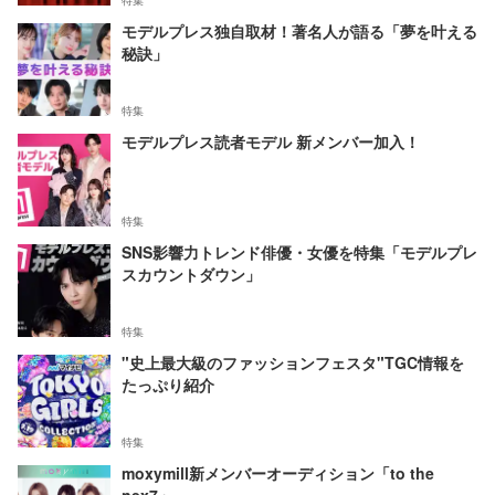
特集
モデルプレス独自取材！著名人が語る「夢を叶える
秘訣」
特集
モデルプレス読者モデル 新メンバー加入！
特集
SNS影響力トレンド俳優・女優を特集「モデルプレ
スカウントダウン」
特集
"史上最大級のファッションフェスタ"TGC情報を
たっぷり紹介
特集
moxymill新メンバーオーディション「to the