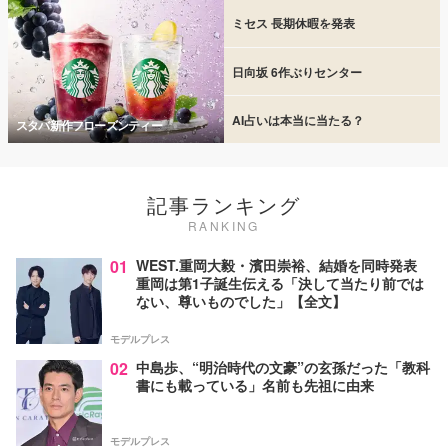
ミセス 長期休暇を発表
日向坂 6作ぶりセンター
AI占いは本当に当たる？
スタバ新作フローズンティー
記事ランキング
RANKING
01
WEST.重岡大毅・濱田崇裕、結婚を同時発表
重岡は第1子誕生伝える「決して当たり前では
ない、尊いものでした」【全文】
モデルプレス
02
中島歩、“明治時代の文豪”の玄孫だった「教科
書にも載っている」名前も先祖に由来
モデルプレス