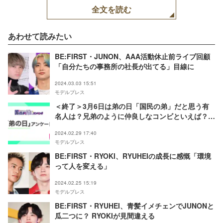
全文を読む
あわせて読みたい
BE:FIRST・JUNON、AAA活動休止前ライブ回顧
「自分たちの事務所の社長が出てる」目線に
2024.03.03 15:51
モデルプレス
＜終了＞3月6日は弟の日「国民の弟」だと思う有
名人は？兄弟のように仲良しなコンビといえば？
【モデルプレス国民的推しランキング】
2024.02.29 17:40
モデルプレス
BE:FIRST・RYOKI、RYUHEIの成長に感慨「環境
って人を変える」
2024.02.25 15:19
モデルプレス
BE:FIRST・RYUHEI、青髪イメチェンでJUNONと
瓜二つに？ RYOKIが見間違える