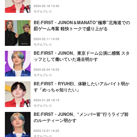
2024.02.18 13:40
モデルプレス
BE:FIRST・JUNON＆MANATO“極寒”北海道での
罰ゲーム考案 軽快トークで盛り上がる
2024.02.11 14:05
モデルプレス
BE:FIRST・JUNON、東京ドーム公演に感慨 スタ
ッフとして働いていた過去明かす
2024.02.04 16:23
モデルプレス
BE:FIRST・RYUHEI、体験したいアルバイト明か
す「めっちゃ知りたい」
2024.01.28 18:15
モデルプレス
BE:FIRST・JUNON、“メンバー皆”行うライブ前
のルーティーン明かす
2023.12.31 14:22
モデルプレス