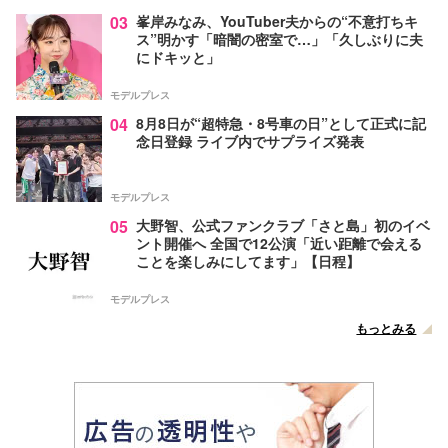
03
峯岸みなみ、YouTuber夫からの“不意打ちキ
ス”明かす「暗闇の密室で…」「久しぶりに夫
にドキッと」
モデルプレス
04
8月8日が“超特急・8号車の日”として正式に記
念日登録 ライブ内でサプライズ発表
モデルプレス
05
大野智、公式ファンクラブ「さと島」初のイベ
ント開催へ 全国で12公演「近い距離で会える
ことを楽しみにしてます」【日程】
モデルプレス
もっとみる