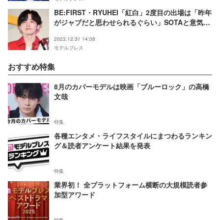
BE:FIRST・RYUHEI「紅白」2度目の出場は「昨年
がジャブだと思わせられるぐらい」SOTAと意気込
み語る
2023.12.31 14:08
モデルプレス
おすすめ特集
8月のカバーモデルは映画「ブルーロック」の高橋
文哉
特集
各種エンタメ・ライフスタイルにまつわるランキン
グ＆読者アンケート結果を発表
特集
業界初！ 全プラットフォーム横断の大規模読者参
加型アワード