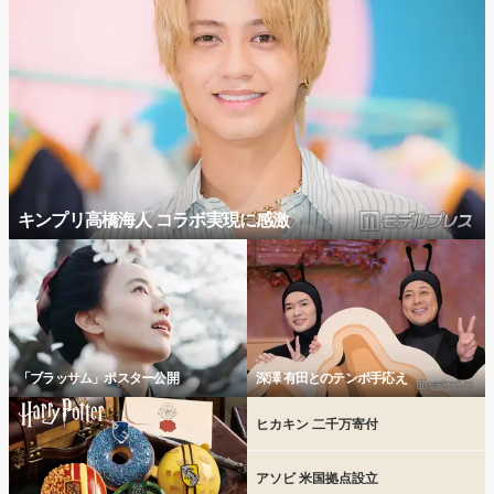
キンプリ高橋海人 コラボ実現に感激
「ブラッサム」ポスター公開
深澤 有田とのテンポ手応え
ヒカキン 二千万寄付
アソビ 米国拠点設立