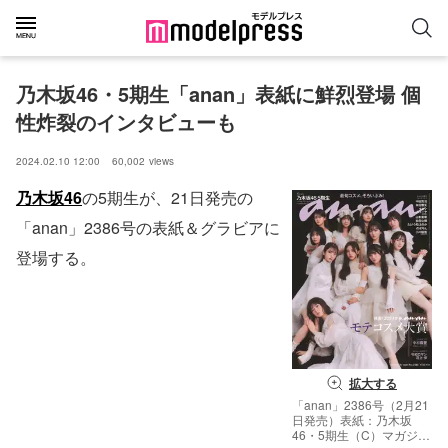
乃木坂46・5期生「anan」表紙に鮮烈登場 個
性炸裂のインタビューも
2024.02.10 12:00
60,002
views
乃木坂46
の5期生が、21日発売の
「anan」2386号の表紙＆グラビアに
登場する。
拡大する
「anan」2386号（2月21
日発売）表紙：乃木坂
46・5期生（C）マガジン