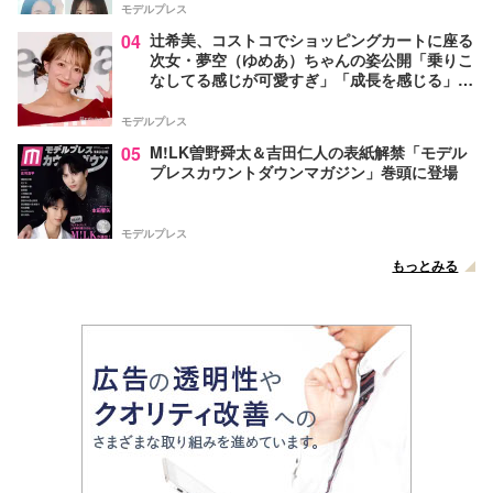
モデルプレス
04
辻希美、コストコでショッピングカートに座る
次女・夢空（ゆめあ）ちゃんの姿公開「乗りこ
なしてる感じが可愛すぎ」「成長を感じる」の
声
モデルプレス
05
M!LK曽野舜太＆吉田仁人の表紙解禁「モデル
プレスカウントダウンマガジン」巻頭に登場
モデルプレス
もっとみる