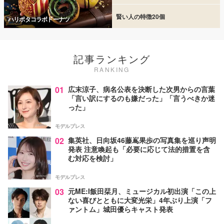
賢い人の特徴20個
ハリポタコラボドーナツ
記事ランキング
RANKING
01
広末涼子、病名公表を決断した次男からの言葉
「言い訳にするのも嫌だった」「言うべきか迷
った」
モデルプレス
02
集英社、日向坂46藤嶌果歩の写真集を巡り声明
発表 注意喚起も「必要に応じて法的措置を含
む対応を検討」
モデルプレス
03
元ME:I飯田栞月、ミュージカル初出演「この上
ない喜びとともに大変光栄」4年ぶり上演「フ
ァントム」城田優らキャスト発表