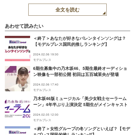
ハウス
全文を読む
あわせて読みたい
＜終了＞あなたが好きなバレンタインソングは？
【モデルプレス国民的推しランキング】
2024.02.06 19:00
モデルプレス
6期生募集中の乃木坂46、5期生最終オーディショ
ン映像を一部初公開 初回は五百城茉央が登場
2024.02.06 17:40
モデルプレス
乃木坂46版ミュージカル「美少女戦士セーラーム
ーン」4年半ぶり上演決定 5期生がメインキャスト
2024.02.05 12:00
モデルプレス
＜終了＞女性グループの冬ソングといえば？【モデ
ルプレス国民的推しランキング】