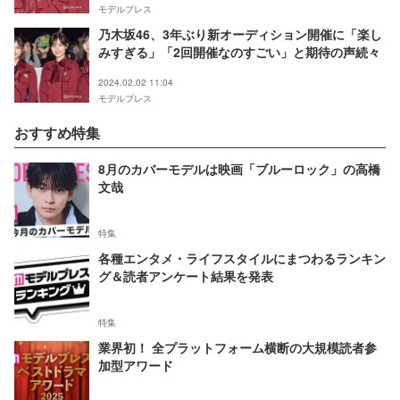
モデルプレス
乃木坂46、3年ぶり新オーディション開催に「楽し
みすぎる」「2回開催なのすごい」と期待の声続々
2024.02.02 11:04
モデルプレス
おすすめ特集
8月のカバーモデルは映画「ブルーロック」の高橋
文哉
特集
各種エンタメ・ライフスタイルにまつわるランキン
グ＆読者アンケート結果を発表
特集
業界初！ 全プラットフォーム横断の大規模読者参
加型アワード