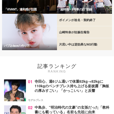
「VIVANT」違和感が話題
“超特急・8号車の日”登録
ボイメンが改名・契約終了
山崎怜奈が妊娠生報告
片思い中は逆効果なNG行動
バブみfaceの作り方
記事ランキング
RANKING
01
寺田心、週6ジム通いで体重62kg→82kgに
110kgのベンチプレス持ち上げる姿披露「胸板
の厚みすごい」「かっこいい」と反響
モデルプレス
02
中島歩、“明治時代の文豪”の玄孫だった「教科
書にも載っている」名前も先祖に由来