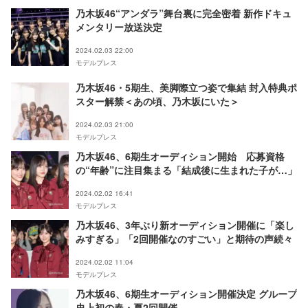
乃木坂46“アンダラ”舞台裏に完全密着 新作ドキュ
メンタリー放送決定
2024.02.03 22:00
モデルプレス
乃木坂46・5期生、美脚際立つ姿で集結 封入特典ポ
スター解禁＜あの頃、乃木坂にいた＞
2024.02.03 21:00
モデルプレス
乃木坂46、6期生オーディション開始 応募資格
の“年齢”に注目集まる「結成後に生まれた子が…」
2024.02.02 16:41
モデルプレス
乃木坂46、3年ぶり新オーディション開催に「楽し
みすぎる」「2回開催なのすごい」と期待の声続々
2024.02.02 11:04
モデルプレス
乃木坂46、6期生オーディション開催決定 グループ
史上初の春・夏2回開催