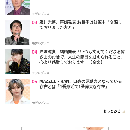
モデルプレス
03
及川光博、再婚発表 お相手は妊娠中「交際し
ておりました方と」
モデルプレス
04
戸塚純貴、結婚発表「いつも支えてくださる皆
さまのお陰で、人生の節目を迎えられること、
心より感謝しております」【全文】
モデルプレス
05
MAZZEL・RAN、自身の原動力となっている
存在とは「1番身近で1番偉大な存在」
モデルプレス
もっとみる