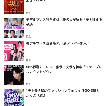
加型アワード
特集
モデルプレス独自取材！著名人が語る「夢を叶える
秘訣」
特集
モデルプレス読者モデル 新メンバー加入！
特集
SNS影響力トレンド俳優・女優を特集「モデルプレ
スカウントダウン」
特集
"史上最大級のファッションフェスタ"TGC情報を
たっぷり紹介