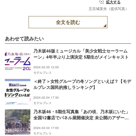
拡大する
五百城茉央（提供写真）
全文を読む
あわせて読みたい
乃木坂46版ミュージカル「美少女戦士セーラーム
ーン」4年半ぶり上演決定 5期生がメインキャスト
2024.02.05 12:00
モデルプレス
＜終了＞女性グループの冬ソングといえば？【モデ
ルプレス国民的推しランキング】
2024.02.04 17:30
モデルプレス
乃木坂46・5期生写真集「あの頃、乃木坂にいた」
全国12書店でパネル展開催決定 未公開のアザーカ
ット多数
2024.02.04 17:00
モデルプレス