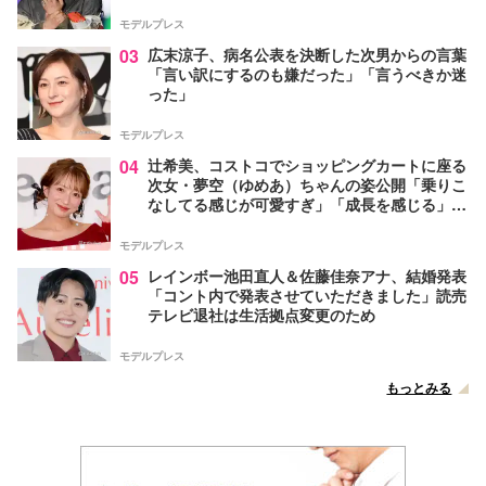
モデルプレス
03
広末涼子、病名公表を決断した次男からの言葉
「言い訳にするのも嫌だった」「言うべきか迷
った」
モデルプレス
04
辻希美、コストコでショッピングカートに座る
次女・夢空（ゆめあ）ちゃんの姿公開「乗りこ
なしてる感じが可愛すぎ」「成長を感じる」の
声
モデルプレス
05
レインボー池田直人＆佐藤佳奈アナ、結婚発表
「コント内で発表させていただきました」読売
テレビ退社は生活拠点変更のため
モデルプレス
もっとみる