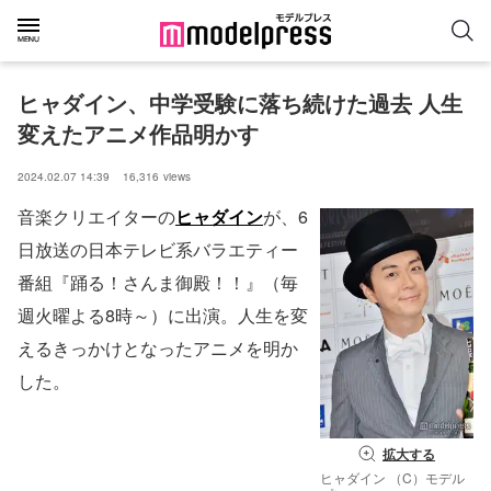
ヒャダイン、中学受験に落ち続けた過去 人生
変えたアニメ作品明かす
2024.02.07 14:39
16,316
views
音楽クリエイターの
ヒャダイン
が、6
日放送の日本テレビ系バラエティー
番組『踊る！さんま御殿！！』（毎
週火曜よる8時～）に出演。人生を変
えるきっかけとなったアニメを明か
した。
拡大する
ヒャダイン （C）モデル