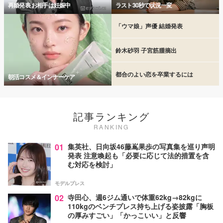
再婚発表 お相手は妊娠中
ラスト30秒で状況一変
「ウマ娘」声優 結婚発表
鈴木砂羽 子宮筋腫摘出
都合のよい恋を卒業するには
朝活コスメ＆インナーケア
記事ランキング
RANKING
01
集英社、日向坂46藤嶌果歩の写真集を巡り声明
発表 注意喚起も「必要に応じて法的措置を含
む対応を検討」
モデルプレス
02
寺田心、週6ジム通いで体重62kg→82kgに
110kgのベンチプレス持ち上げる姿披露「胸板
の厚みすごい」「かっこいい」と反響