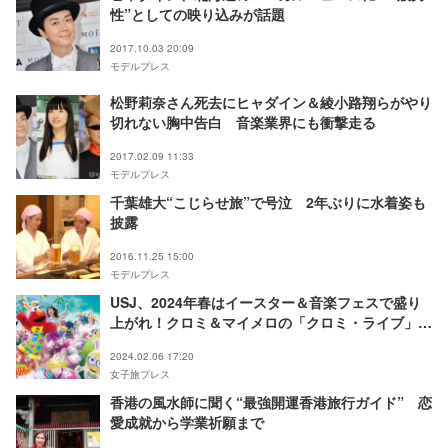
性”としての映り込みが話題
2017.10.03 20:09
モデルプレス
松野莉奈さん死去にヒャダイン＆綾小路翔らがやり
切れない胸中告白 音楽業界にも衝撃走る
2017.02.09 11:33
モデルプレス
千葉雄大“こじらせ旅”で号泣 2年ぶりに水着姿も
披露
2016.11.25 15:00
モデルプレス
USJ、2024年春はイースター＆音楽フェスで盛り
上がれ！クロミ＆マイメロの「クロミ・ライブ」も
初開催
2024.02.06 17:20
女子旅プレス
香港の風水師に聞く“最強開運香港旅行ガイド” 恋
愛成就から学業祈願まで