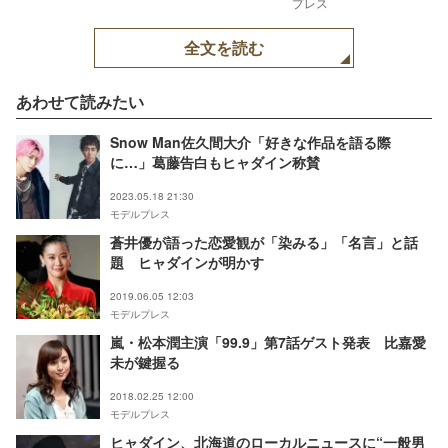
プレス
全文を読む
あわせて読みたい
Snow Man佐久間大介「好きな作品を語る際
に…」葛藤告白もヒャダイン称賛
2023.05.18 21:30
モデルプレス
蒼井優が語った恋愛観が「染みる」「名言」と話
題 ヒャダインが明かす
2019.06.05 12:03
モデルプレス
嵐・松本潤主演「99.9」第7話ゲスト発表 比嘉愛
未が鍵握る
2018.02.25 12:00
モデルプレス
ヒャダイン、北海道のローカルニュースに“一般男