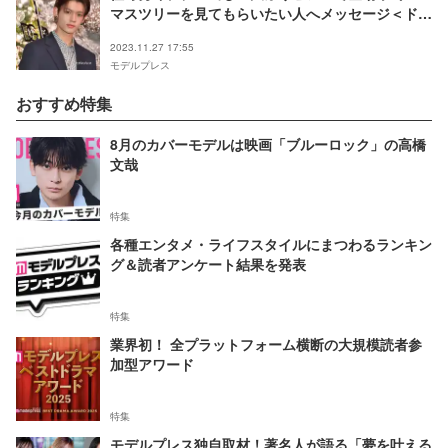
マスツリーを見てもらいたい人へメッセージ＜ドル
チェ＆ガッバーナホリデー＞
2023.11.27 17:55
モデルプレス
おすすめ特集
8月のカバーモデルは映画「ブルーロック」の高橋
文哉
特集
各種エンタメ・ライフスタイルにまつわるランキン
グ＆読者アンケート結果を発表
特集
業界初！ 全プラットフォーム横断の大規模読者参
加型アワード
特集
モデルプレス独自取材！著名人が語る「夢を叶える