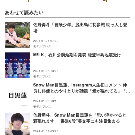
あわせて読みたい
佐野勇斗「冒険少年」脱出島に初参戦 助っ人も登
場
2024.01.24 07:00
モデルプレス
M!LK、石川公演延期を発表 能登半島地震受け
2024.01.05 13:26
モデルプレス
Snow Man目黒蓮、Instagram人生初コメント 仲
良し俳優とのやりとりが話題「愛が溢れてる」「可
愛い」
2024.01.03 18:15
モデルプレス
佐野勇斗、Snow Man目黒蓮を「思い浮かべると
頑張れます」“書道6段”美文字にも注目集まる
2024.01.01 03:23