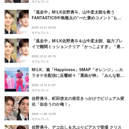
モデルプレス
「逃走中」M!LK佐野勇斗、山中柔太朗を救う
FANTASTICS中島颯太の“べた褒めコメント”も話
題
2023.12.31 23:03
モデルプレス
「逃走中」M!LK佐野勇斗＆山中柔太朗、協力プレ
イで難関ミッションクリア「かっこよすぎ」「勇
者」と反響
2023.12.31 20:15
モデルプレス
M!LK、嵐「Happiness」SMAP「オレンジ」…カ
ラオケ生配信に反響続々「選曲が神」「みんな歌上
手い」
2023.12.12 21:07
モデルプレス
佐野勇斗、町田啓太の発言きっかけでビジュアル変
化「似合うのか俺！」
2023.11.28 12:55
モデルプレス
佐野勇斗、デコ出し＆大ぶりピアスで登場 クリス