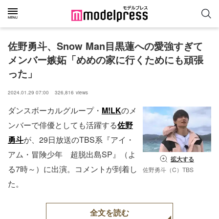
佐野勇斗、Snow Man目黒蓮への愛強すぎて
メンバー嫉妬「めめの家に行くためにも頑張
った」
2024.01.29 07:00
326,816
views
ダンスボーカルグループ・
M!LK
のメ
ンバーで俳優としても活躍する
佐野
勇斗
が、29日放送のTBS系『アイ・
アム・冒険少年 超脱出島SP』（よ
拡大する
る7時～）に出演。コメントが到着し
佐野勇斗（C）TBS
た。
全文を読む