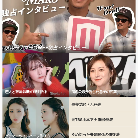
ブルーノマーズWEB独占インタビュー
恋人と破局 決断の理由語る
病名公表決断した息子の言葉
寿美花代さん死去
元TBS山本アナ 離婚発表
冷め切った夫婦関係の修復法
グラマーツインハーフ作り方