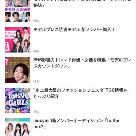
秘訣」
特集
モデルプレス読者モデル 新メンバー加入！
特集
SNS影響力トレンド俳優・女優を特集「モデルプレ
スカウントダウン」
特集
"史上最大級のファッションフェスタ"TGC情報を
たっぷり紹介
特集
moxymill新メンバーオーディション「to the
nex7」