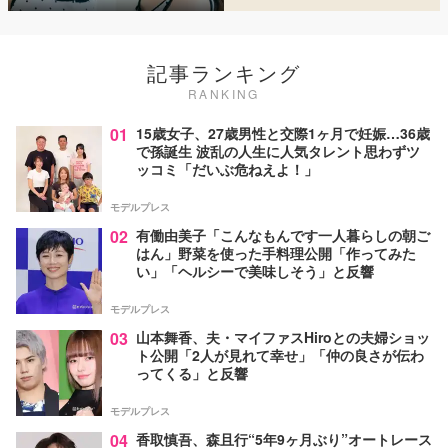
記事ランキング
RANKING
01
15歳女子、27歳男性と交際1ヶ月で妊娠…36歳
で孫誕生 波乱の人生に人気タレント思わずツ
ッコミ「だいぶ危ねえよ！」
モデルプレス
02
有働由美子「こんなもんです一人暮らしの朝ご
はん」野菜を使った手料理公開「作ってみた
い」「ヘルシーで美味しそう」と反響
モデルプレス
03
山本舞香、夫・マイファスHiroとの夫婦ショッ
ト公開「2人が見れて幸せ」「仲の良さが伝わ
ってくる」と反響
モデルプレス
04
香取慎吾、森且行“5年9ヶ月ぶり”オートレース