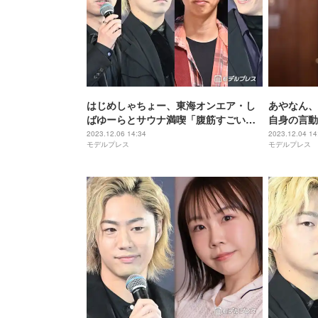
はじめしゃちょー、東海オンエア・し
あやなん、
ばゆーらとサウナ満喫「腹筋すごい」
自身の言動
「元気そうで良かった」の声
2023.12.06 14:34
2023.12.04 14
モデルプレス
モデルプレス