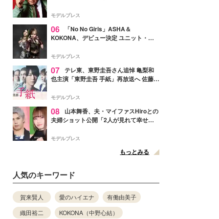
メンバー紹介映像解禁 各キャラクター象
徴する“謎のキーワード”も
モデルプレス
06
「No No Girls」ASHA＆
KOKONA、デビュー決定 ユニット・
TAKARAとしてセルフプロデュース楽曲
リリースへ
モデルプレス
07
テレ東、東野圭吾さん追悼 亀梨和
也主演「東野圭吾 手紙」再放送へ 佐藤隆
太・本田翼・中村倫也ら出演
モデルプレス
08
山本舞香、夫・マイファスHiroとの
夫婦ショット公開「2人が見れて幸せ」
「仲の良さが伝わってくる」と反響
モデルプレス
もっとみる
人気のキーワード
賀来賢人
愛のハイエナ
有働由美子
織田裕二
KOKONA（中野心結）