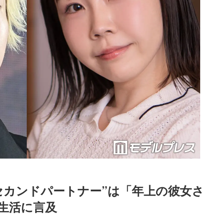
セカンドパートナー”は「年上の彼女さ
生活に言及
Loaded
:
87.03%