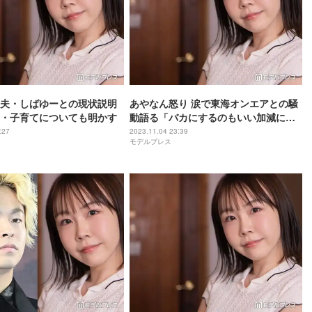
夫・しばゆーとの現状説明
あやなん怒り 涙で東海オンエアとの騒
・子育てについても明かす
動語る「バカにするのもいい加減にし
て」
:27
2023.11.04 23:39
モデルプレス