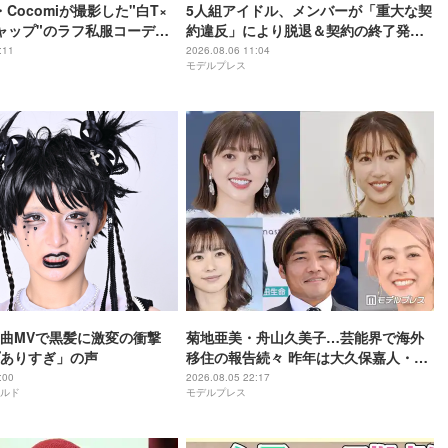
姉・Cocomiが撮影した"白T×
5人組アイドル、メンバーが「重大な契
ャップ"のラフ私服コーデを
約違反」により脱退＆契約の終了発表
本人も謝罪
:11
2026.08.06 11:04
モデルプレス
曲MVで黒髪に激変の衝撃
菊地亜美・舟山久美子…芸能界で海外
ありすぎ」の声
移住の報告続々 昨年は大久保嘉人・
SHELLY・優木まおみも
:00
2026.08.05 22:17
ルド
モデルプレス