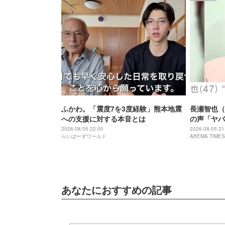
ふかわ。「震度7を3度経験」熊本地震
長瀬智也（
への支援に対する本音とは
の声「ヤバ
「ワイルド
2026.08.05 22:00
2026.08.05 21
らいばーずワールド
ABEMA TIMES
あなたにおすすめの記事