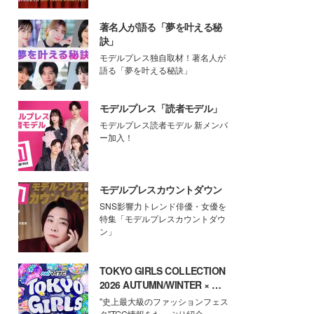
著名人が語る「夢を叶える秘
訣」
モデルプレス独自取材！著名人が
語る「夢を叶える秘訣」
モデルプレス「読者モデル」
モデルプレス読者モデル 新メンバ
ー加入！
モデルプレスカウントダウン
SNS影響力トレンド俳優・女優を
特集「モデルプレスカウントダウ
ン」
TOKYO GIRLS COLLECTION
2026 AUTUMN/WINTER × モ
デルプレス
"史上最大級のファッションフェス
タ"TGC情報をたっぷり紹介