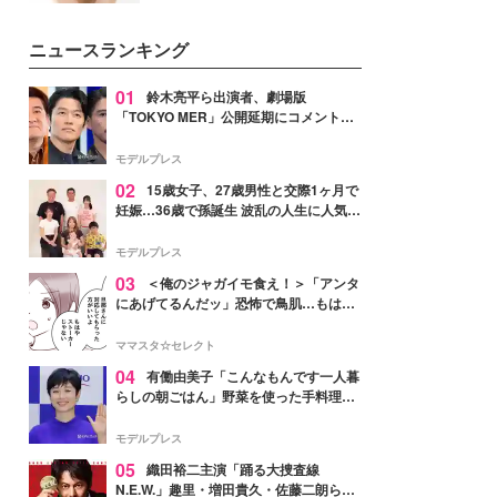
女性たちのヘアケア事情を紹介し
いという読者も多いのでは？そん
ます。
な美容の常識を大きく変える可能
ニュースランキング
性を秘めた、革新的な「Water
Capturing Skin（ウォーターキャ
プチャリングスキン：捕水肌）」
01
鈴木亮平ら出演者、劇場版
技術を、花王が構築した。
「TOKYO MER」公開延期にコメント
「現実のヒーローたちにチームMERから
最大の敬意とエールを」
モデルプレス
02
15歳女子、27歳男性と交際1ヶ月で
妊娠…36歳で孫誕生 波乱の人生に人気タ
レント思わずツッコミ「だいぶ危ねえ
よ！」
モデルプレス
03
＜俺のジャガイモ食え！＞「アンタ
にあげてるんだッ」恐怖で鳥肌…もはや
ストーカー？【第3話まんが】
ママスタ☆セレクト
04
有働由美子「こんなもんです一人暮
らしの朝ごはん」野菜を使った手料理公
開「作ってみたい」「ヘルシーで美味し
そう」と反響
モデルプレス
05
織田裕二主演「踊る大捜査線
N.E.W.」趣里・増田貴久・佐藤二朗ら新