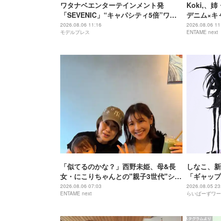
ワタナベエンターテインメント発
Koki,、
「SEVENIC」“キャパシティ5倍”ワン
デニム×キ
マンライブ開催サプライズ発表
公開
2026.08.06 11:16
2026.08.06 11
モデルプレス
ENTAME next
「似てるのかな？」西野未姫、母&長
しなこ、新
女・にこりちゃんとの"親子3世代"ショ
「ギャップ
ット公開「美人で素敵」
2026.08.06 07:03
2026.08.05 23
ENTAME next
らいばーずワー