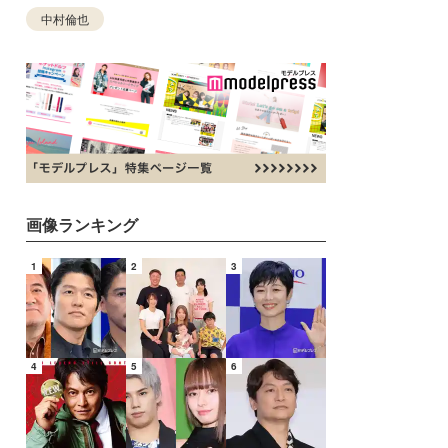
中村倫也
画像ランキング
1
2
3
4
5
6