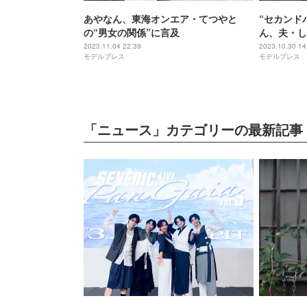
あやなん、東海オンエア・てつやと
“セカンド
の“男女の関係”に言及
ん、夫・し
る」現状説
2023.11.04 22:39
2023.10.30 14
モデルプレス
モデルプレス
りしていま
「ニュース」カテゴリーの最新記事