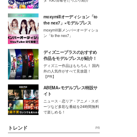
moxymillオーディション「to
the nex7」×モデルプレス
moxymill新メンバーオーディショ
ン「to the nex7」
ディズニープラスのおすすめ
作品をモデルプレスが紹介！
ディズニー作品はもちろん！ 国内
外の人気作がすべて見放題！
【PR】
ABEMA×モデルプレス特設サ
イト
ニュース・恋リア・アニメ・スポ
ーツなど多彩な番組を24時間無料
で楽しめる！
トレンド
PR