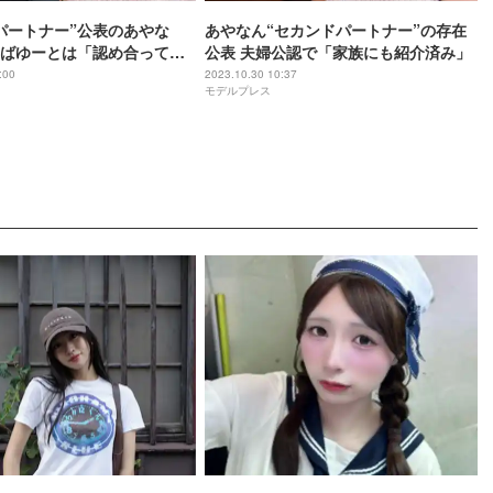
パートナー”公表のあやな
あやなん“セカンドパートナー”の存在
ばゆーとは「認め合って
公表 夫婦公認で「家族にも紹介済み」
明「結果スムーズに回った
:00
2023.10.30 10:37
モデルプレス
す」