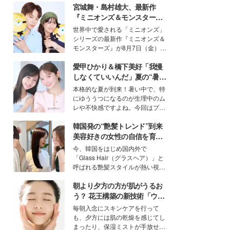
宮城舞・島村雄大、最新作
『ミニオンズ＆モンスター
ズ』の魅力熱弁 ハチャメチャ
世界中で愛される「ミニオンズ」
だけじゃない“友情と絆”に感
シリーズの最新作『ミニオンズ＆
動
モンスターズ』が8月7日（金）に
公開。モデルプレスでは、“大のミ
愛甲ひかり＆橋下美好「我慢
ニオン好き”という共通点を持つモ
デルの宮城舞と島村雄大の特別対
しなくていいんだ」夏の“暑さ
談をお届け！それぞれの視点か
対策”の新しい選択肢とは？
本格的な夏が到来！暑い中で、特
ら、今作ならではの魅力や予想外
にゆううつになるのが生理中のム
の感動をもたらす奥深いストーリ
レや不快感ですよね。今回はプラ
ーについて熱く語り合ってもらっ
イベートでも仲良しで旅行好きな
た。
韓国発の“艶髪トレンド”到来
モデル・愛甲ひかりさんと橋下美
好さんを迎えて本音で女子会トー
美容好きの女性の自信を育む
ク。猛暑のお出かけを快適に過ご
「ヘアケア事情」って？
今、韓国をはじめ国内外で
すヒントや、2人が感動した夏の
「Glass Hair（グラスヘア）」と
生理の新常識にも迫りました。
呼ばれる艶髪スタイルが熱い視線
を集めています。メイクやファッ
朝より夕方の方が肌がうるお
ションの完成度を高めるベースと
して、“髪そのものの美しさ”に改
う？ 花王構築の新技術「ウォ
めて注目する人が増えている様
ーターキャプチャリングスキ
毎朝入念にスキンケアを行って
子。今回は、そんな憧れの艶やか
ン（捕水肌）」がスキンケア
も、夕方には肌の乾燥を感じてし
な髪を日常で叶える、美容好きの
の常識を変える予感
まったり、保湿ミストが手放せな