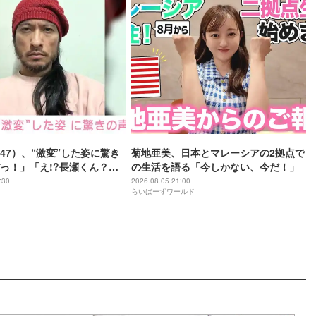
47）、“激変”した姿に驚き
菊地亜美、日本とマレーシアの2拠点で
っ！」「え!?長瀬くん？」
の生活を語る「今しかない、今だ！」
さに磨きがかかってる」
:30
2026.08.05 21:00
らいばーずワールド