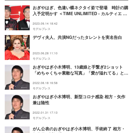
おぎやはぎ、色違い蝶ネクタイ姿で登場 時計の購
入予定明かす ＜TIME UNLIMITED - カルティエ ウ
ォッチ 時を超える＞
2023.09.14 18:42
モデルプレス
デヴィ夫人、共演NGだったタレントを実名告白
2023.06.28 11:10
モデルプレス
おぎやはぎ小木博明、13歳娘と手繋ぎ2ショット
「めちゃくちゃ素敵な写真」「愛が溢れてる」と反
響
2022.08.18 16:58
モデルプレス
おぎやはぎ小木博明、新型コロナ感染 相方・矢作
兼は陰性
2022.01.31 17:13
モデルプレス
がん公表のおぎやはぎ小木博明、手術終了 相方・