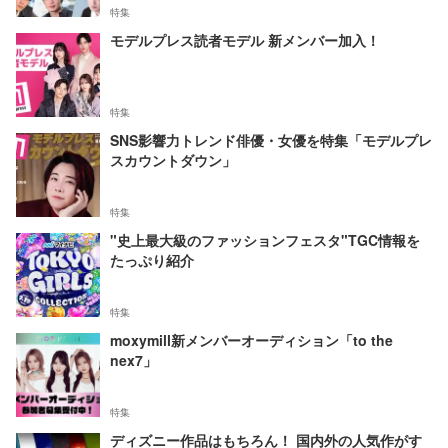
特集
モデルプレス読者モデル 新メンバー加入！
特集
SNS影響力トレンド俳優・女優を特集「モデルプレ
スカウントダウン」
特集
"史上最大級のファッションフェスタ"TGC情報を
たっぷり紹介
特集
moxymill新メンバーオーディション「to the
nex7」
特集
ディズニー作品はもちろん！ 国内外の人気作がす