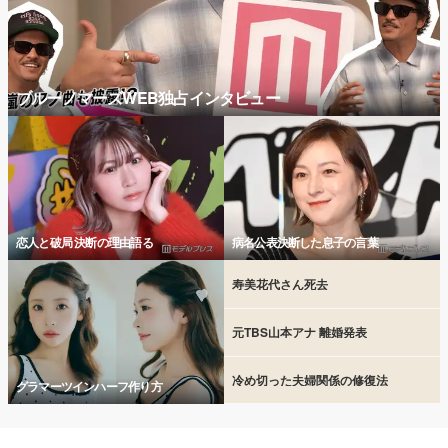
ブルーノマーズWEB独占インタビュー
恋人と破局 決断の理由語る
病名公表決断した息子の言葉
寿美花代さん死去
元TBS山本アナ 離婚発表
冷め切った夫婦関係の修復法
グラマーツインハーフ作り方