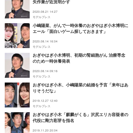
矢作兼が近況明かす
2020.08.21 14:27
モデルプレス
小嶋陽菜、がんで一時休養のおぎやはぎ小木博明に
エール「面白いゲーム探しておきます」
2020.08.14 16:04
モデルプレス
おぎやはぎ小木博明、初期の腎細胞がん 治療専念
のため一時休養発表
2020.08.14 09:16
モデルプレス
おぎやはぎ小木、小嶋陽菜の結婚を予言「来年はあ
りそうだな」
2019.12.27 12:40
モデルプレス
おぎやはぎ小木「麒麟がくる」沢尻エリカ容疑者の
代役に剛力彩芽を指名
2019.11.20 20:04