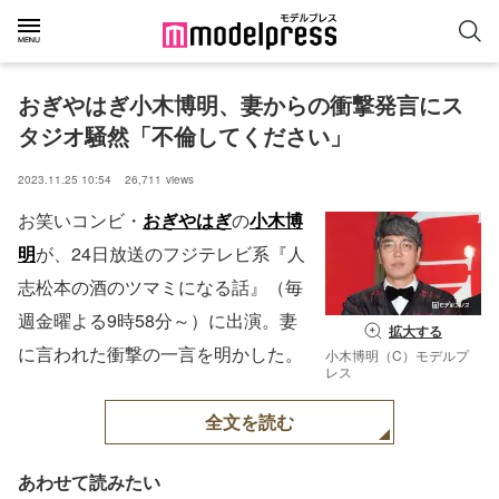
おぎやはぎ小木博明、妻からの衝撃発言にス
タジオ騒然「不倫してください」
2023.11.25 10:54
26,711
views
お笑いコンビ・
おぎやはぎ
の
小木博
明
が、24日放送のフジテレビ系『人
志松本の酒のツマミになる話』（毎
週金曜よる9時58分～）に出演。妻
拡大する
に言われた衝撃の一言を明かした。
小木博明（C）モデルプ
レス
全文を読む
あわせて読みたい