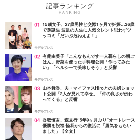
記事ランキング
RANKING
01
15歳女子、27歳男性と交際1ヶ月で妊娠…36歳
で孫誕生 波乱の人生に人気タレント思わずツ
ッコミ「だいぶ危ねえよ！」
モデルプレス
02
有働由美子「こんなもんです一人暮らしの朝ご
はん」野菜を使った手料理公開「作ってみた
い」「ヘルシーで美味しそう」と反響
モデルプレス
03
山本舞香、夫・マイファスHiroとの夫婦ショッ
ト公開「2人が見れて幸せ」「仲の良さが伝わ
ってくる」と反響
モデルプレス
04
香取慎吾、森且行“5年9ヶ月ぶり”オートレース
優勝を祝福 怪我からの復活に「勇気をもらい
ました」【全文】