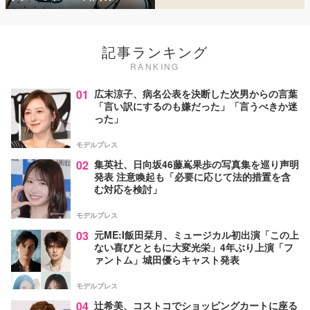
記事ランキング
RANKING
01
広末涼子、病名公表を決断した次男からの言葉
「言い訳にするのも嫌だった」「言うべきか迷
った」
モデルプレス
02
集英社、日向坂46藤嶌果歩の写真集を巡り声明
発表 注意喚起も「必要に応じて法的措置を含
む対応を検討」
モデルプレス
03
元ME:I飯田栞月、ミュージカル初出演「この上
ない喜びとともに大変光栄」4年ぶり上演「フ
ァントム」城田優らキャスト発表
モデルプレス
04
辻希美、コストコでショッピングカートに座る