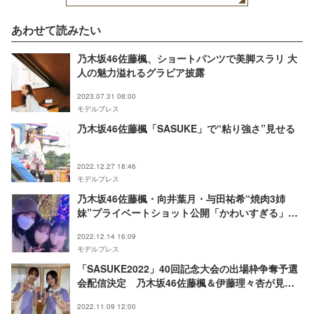
あわせて読みたい
乃木坂46佐藤楓、ショートパンツで美脚スラリ 大
人の魅力溢れるグラビア披露
2023.07.31 08:00
モデルプレス
乃木坂46佐藤楓「SASUKE」で“粘り強さ”見せる
2022.12.27 18:46
モデルプレス
乃木坂46佐藤楓・向井葉月・与田祐希“焼肉3姉
妹”プライベートショット公開「かわいすぎる」
「混ざりたい」の声
2022.12.14 16:09
モデルプレス
「SASUKE2022」40回記念大会の出場枠争奪予選
会配信決定 乃木坂46佐藤楓＆伊藤理々杏が見守
る
2022.11.09 12:00