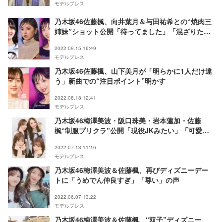
モデルプレス
乃木坂46佐藤楓、向井葉月＆与田祐希との“焼肉三
姉妹”ショット公開「待ってました」「混ざりた
い」の声
2022.09.15 16:49
モデルプレス
乃木坂46佐藤楓、山下美月が「明らかに1人だけ違
う」新曲での“注目ポイント”明かす
2022.08.18 12:41
モデルプレス
乃木坂46梅澤美波・阪口珠美・岩本蓮加・佐藤
楓“制服プリクラ”公開「現役JKみたい」「可愛す
ぎ」と反響
2022.07.13 11:16
モデルプレス
乃木坂46梅澤美波＆佐藤楓、再びディズニーデー
トに「うめでん仲良すぎ」「尊い」の声
2022.06.07 13:22
モデルプレス
乃木坂46梅澤美波＆佐藤楓、“双子”ディズニー