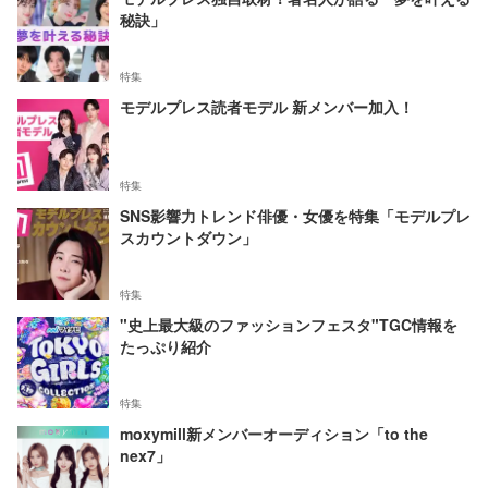
秘訣」
特集
モデルプレス読者モデル 新メンバー加入！
特集
SNS影響力トレンド俳優・女優を特集「モデルプレ
スカウントダウン」
特集
"史上最大級のファッションフェスタ"TGC情報を
たっぷり紹介
特集
moxymill新メンバーオーディション「to the
nex7」