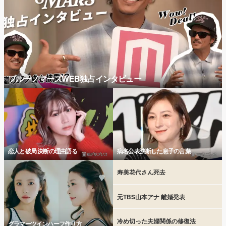
ブルーノマーズWEB独占インタビュー
恋人と破局 決断の理由語る
病名公表決断した息子の言葉
寿美花代さん死去
元TBS山本アナ 離婚発表
冷め切った夫婦関係の修復法
グラマーツインハーフ作り方