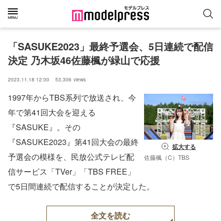
「SASUKE2023」最終予選会、5日連続で配信
決定 乃木坂46佐藤楓が緑山で応援
2023.11.18 12:00
53,306
views
1997年からTBS系列で放送され、今
年で第41回大会を迎える
『SASUKE』。その
『SASUKE2023』第41回大会の最終
拡大する
予選会の模様を、民放公式テレビ配
佐藤楓（C）TBS
信サービス「TVer」「TBS FREE」
で5日間連続で配信することが決定した。
全文を読む