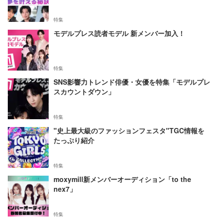
特集
モデルプレス読者モデル 新メンバー加入！
特集
SNS影響力トレンド俳優・女優を特集「モデルプレ
スカウントダウン」
特集
"史上最大級のファッションフェスタ"TGC情報を
たっぷり紹介
特集
moxymill新メンバーオーディション「to the
nex7」
特集