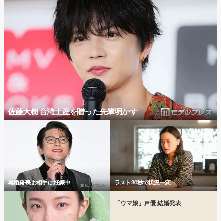
佐藤大樹 台湾土産を贈った先輩明かす
再婚発表 お相手は妊娠中
ラスト30秒で状況一変
「ウマ娘」声優 結婚発表