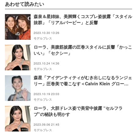
あわせて読みたい
森泉＆星姉妹、美脚輝くコスプレ姿披露「スタイル
抜群」「リアルバービー」と反響
2023.10.30 13:26
モデルプレス
ローラ、美腹筋披露の圧巻スタイルに反響「かっこ
いい」「セクシー」
2023.10.24 14:36
モデルプレス
森星「アイデンティティがむき出しになるランジェ
リー」圧巻美で着こなす＜Calvin Klein グローバ
ルイベント in TOKYO＞
2023.10.19 23:03
モデルプレス
ローラ、大胆ドレス姿で美背中披露 “セルフラ
ブ”の秘訣も明かす
2023.09.06 21:45
モデルプレス