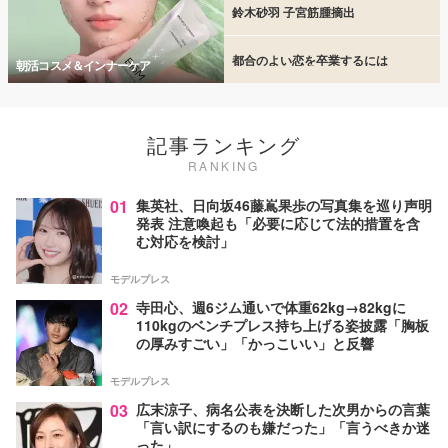
鈴木砂羽 子宮筋腫摘出
都合のよい恋を卒業するには
朝活コスメ＆インナーケア
記事ランキング
RANKING
01
集英社、日向坂46藤嶌果歩の写真集を巡り声明
発表 注意喚起も「必要に応じて法的措置を含
む対応を検討」
モデルプレス
02
寺田心、週6ジム通いで体重62kg→82kgに
110kgのベンチプレス持ち上げる姿披露「胸板
の厚みすごい」「かっこいい」と反響
モデルプレス
03
広末涼子、病名公表を決断した次男からの言葉
「言い訳にするのも嫌だった」「言うべきか迷
った」