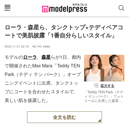
ローラ・森星ら、タンクトップ×テディベアコ
ートで美肌披露「1番自分らしいスタイル」
2023.11.01 23:16
48,743
views
モデルの
ローラ
、
森星
らが1日、都内
で開催されたMax Mara「Teddy TEN
Park（テディ テン パーク）」オープ
ニングイベントに出席。タンクトッ
拡大する
プにコートを合わせたスタイルで、
「Teddy TEN Park（テデ
ィ テン パーク）」フォト
美しい肌を披露した。
コールに出席した森星、
ローラ（C）モデルプレ
ス
全文を読む