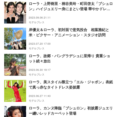
ローラ・上野樹里・桐谷美玲・町田啓太「ブシュロ
ン」ハイジュエリー身にまとい登場 華やかドレス
で抜群スタイルも輝く
2023.09.06 21:11
モデルプレス
岸優太＆ローラ、初対面で意気投合 相葉雅紀と
米・ピクサー・アニメーション・スタジオ訪問
2023.07.20 17:00
モデルプレス
ローラ、故郷・バングラデシュに里帰り 貴重ショ
ット続々放出
2023.06.30 19:17
モデルプレス
ローラ、美スタイル際立つ「エル・ジャポン」表紙
で真っ赤なタイトドレス姿披露
2023.06.27 11:43
モデルプレス
ローラ、カンヌ降臨「ブシュロン」初披露ジュエリ
ー纏いレッドカーペット登場