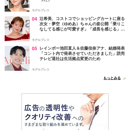
モデルプレス
04
辻希美、コストコでショッピングカートに座る
次女・夢空（ゆめあ）ちゃんの姿公開「乗りこ
なしてる感じが可愛すぎ」「成長を感じる」の
声
モデルプレス
05
レインボー池田直人＆佐藤佳奈アナ、結婚発表
「コント内で発表させていただきました」読売
テレビ退社は生活拠点変更のため
モデルプレス
もっとみる