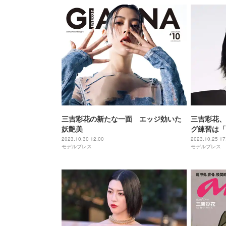
三吉彩花の新たな一面 エッジ効いた
三吉彩花、
妖艶美
グ練習は「
ール＞
2023.10.30 12:00
2023.10.25 17
モデルプレス
モデルプレス