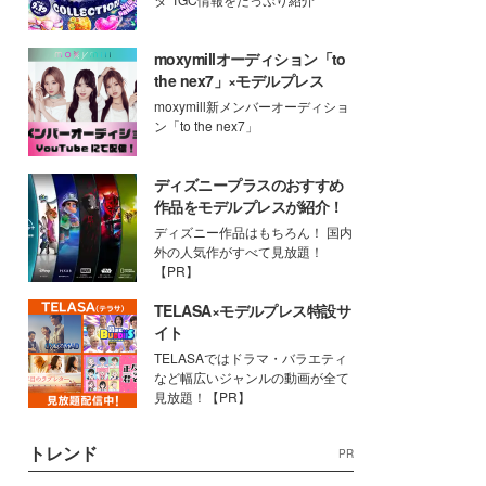
moxymillオーディション「to
the nex7」×モデルプレス
moxymill新メンバーオーディショ
ン「to the nex7」
ディズニープラスのおすすめ
作品をモデルプレスが紹介！
ディズニー作品はもちろん！ 国内
外の人気作がすべて見放題！
【PR】
TELASA×モデルプレス特設サ
イト
TELASAではドラマ・バラエティ
など幅広いジャンルの動画が全て
見放題！【PR】
トレンド
PR