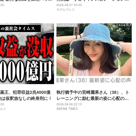
れる街」
:00
2026.08.07 04:00
モデルプレス
薬王、犯罪収益2兆4000億
執行猶予中の宮崎麗果さん（38）、ト
決は仮釈放なしの終身刑に！
レーニングに励む最新の姿に心配の声
「痩せ過ぎ」「なんだか痛々しい…」
:00
2026.08.06 22:15
ルド
ABEMA TIMES