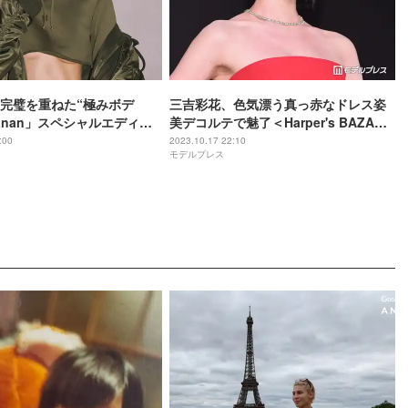
完璧を重ねた“極みボデ
三吉彩花、色気漂う真っ赤なドレス姿
anan」スペシャルエディシ
美デコルテで魅了＜Harper's BAZAAR
場
10th Anniversary Event＞
:00
2023.10.17 22:10
モデルプレス