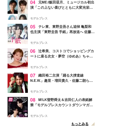
04
元ME:I飯田栞月、ミュージカル初出
演「この上ない喜びとともに大変光栄」
4年ぶり上演「ファントム」城田優らキ
ャスト発表
モデルプレス
05
テレ東、東野圭吾さん追悼 亀梨和
也主演「東野圭吾 手紙」再放送へ 佐藤隆
太・本田翼・中村倫也ら出演
モデルプレス
06
辻希美、コストコでショッピングカ
ートに座る次女・夢空（ゆめあ）ちゃん
の姿公開「乗りこなしてる感じが可愛す
ぎ」「成長を感じる」の声
モデルプレス
07
織田裕二主演「踊る大捜査線
N.E.W.」趣里・増田貴久・佐藤二朗ら新
メンバー紹介映像解禁 各キャラクター象
徴する“謎のキーワード”も
モデルプレス
08
M!LK曽野舜太＆吉田仁人の表紙解
禁「モデルプレスカウントダウンマガジ
ン」巻頭に登場
モデルプレス
もっとみる