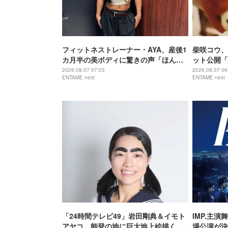
フィットネストレーナー・AYA、産後1
柴咲コウ、
カ月半の美ボディに驚きの声「ほんと
ット公開「
に出産したのー？」
でもなくか
2026.08.07 07:03
2026.08.07 06
ENTAME next
ENTAME next
「24時間テレビ49」岩田剛典＆イモト
IMP.主演
アヤコ、能登の地に巨大地上絵描く 完
場公演が決