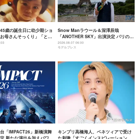
45歳の誕生日に幼少期ショ
Snow Manラウール＆深澤辰哉
お母さんそっくり」「とん
「ANOTHER SKY」出演決定 パリの所
わいい」
属事務所・祖父母と通った武蔵小山…
:03
2026.08.07 06:00
モデルプレス
それぞれの思い出の地へ
舞台「IMPACT26」新橋演舞
キンプリ高橋海人、ベネツィアで受け
定 新たな演出を加えパワー
た刺激「すごくインスピレーション溢