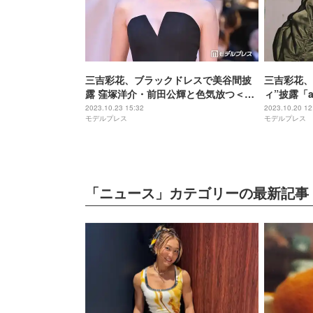
三吉彩花、ブラックドレスで美谷間披
三吉彩花、
露 窪塚洋介・前田公輝と色気放つ＜第
ィ”披露「
36回東京国際映画祭＞
ョン表紙登
2023.10.23 15:32
2023.10.20 12
モデルプレス
モデルプレス
「ニュース」カテゴリーの最新記事