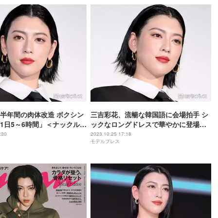
半年間の肉体改造 ボクシン
三吉彩花、流暢な韓国語に会場拍手 シ
1日5～6時間」＜ナックルガ
ックなロングドレスで華やかに登場＜
ナックルガール＞
:30
2023.10.25 17:18
モデルプレス