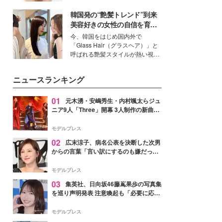
ーについて熱く語り合ってもらっ
いという読者も多いのでは？そん
た。
韓国発の“艶髪トレンド”到来
な美容の常識を大きく変える可能
性を秘めた、革新的な「Water
美容好きの女性の自信を育む
Capturing Skin（ウォーターキャ
「ヘアケア事情」って？
今、韓国をはじめ国内外で
プチャリングスキン：捕水肌）」
「Glass Hair（グラスヘア）」と
技術を、花王が構築した。
呼ばれる艶髪スタイルが熱い視線
を集めています。メイクやファッ
ションの完成度を高めるベースと
ニュースランキング
して、“髪そのものの美しさ”に改
めて注目する人が増えている様
子。今回は、そんな憧れの艶やか
01
元木湧・安嶋秀生・内村颯太らジュ
な髪を日常で叶える、美容好きの
ニア9人「Three」開幕 3人制作の新曲＆
女性たちのヘアケア事情を紹介し
手描きセットに込めた想い「もっと前に
ます。
進んで夢を掴みたい」【ゲネプロレポ】
モデルプレス
02
広末涼子、病名公表を決断した次男
からの言葉「言い訳にするのも嫌だっ
た」「言うべきか迷った」
モデルプレス
03
集英社、日向坂46藤嶌果歩の写真集
を巡り声明発表 注意喚起も「必要に応じ
て法的措置を含む対応を検討」
モデルプレス