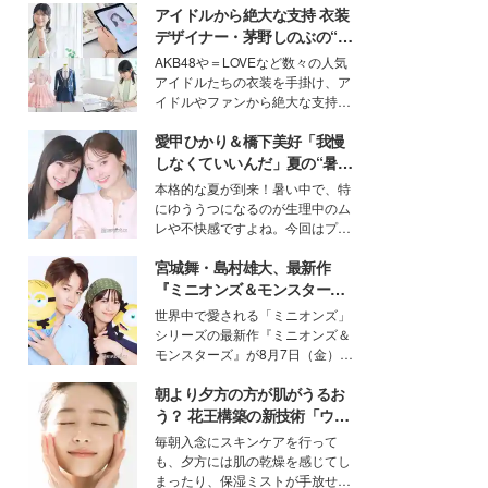
アイドルから絶大な支持 衣装
デザイナー・茅野しのぶの“可
愛い”を作る美学＜「シチズン
AKB48や＝LOVEなど数々の人気
クロスシー」インタビュー＞
アイドルたちの衣装を手掛け、ア
イドルやファンから絶大な支持を
得る、株式会社オサレカンパニー
愛甲ひかり＆橋下美好「我慢
取締役兼クリエイティブディレク
ター・茅野しのぶ。一人ひとりの
しなくていいんだ」夏の“暑さ
個性に寄り添い、魅力を引き出す
対策”の新しい選択肢とは？
本格的な夏が到来！暑い中で、特
衣装作りは、多くの女性たちに勇
にゆううつになるのが生理中のム
気と自信を与え続けている。
レや不快感ですよね。今回はプラ
イベートでも仲良しで旅行好きな
宮城舞・島村雄大、最新作
モデル・愛甲ひかりさんと橋下美
好さんを迎えて本音で女子会トー
『ミニオンズ＆モンスター
ク。猛暑のお出かけを快適に過ご
ズ』の魅力熱弁 ハチャメチャ
世界中で愛される「ミニオンズ」
すヒントや、2人が感動した夏の
だけじゃない“友情と絆”に感
シリーズの最新作『ミニオンズ＆
生理の新常識にも迫りました。
動
モンスターズ』が8月7日（金）に
公開。モデルプレスでは、“大のミ
朝より夕方の方が肌がうるお
ニオン好き”という共通点を持つモ
デルの宮城舞と島村雄大の特別対
う？ 花王構築の新技術「ウォ
談をお届け！それぞれの視点か
ーターキャプチャリングスキ
毎朝入念にスキンケアを行って
ら、今作ならではの魅力や予想外
ン（捕水肌）」がスキンケア
も、夕方には肌の乾燥を感じてし
の感動をもたらす奥深いストーリ
の常識を変える予感
まったり、保湿ミストが手放せな