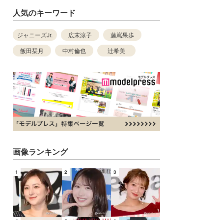
人気のキーワード
ジャニーズJr.
広末涼子
藤嶌果歩
飯田栞月
中村倫也
辻希美
画像ランキング
1
2
3