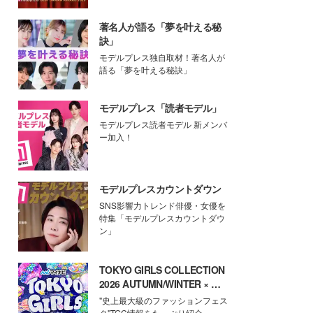
著名人が語る「夢を叶える秘
訣」
モデルプレス独自取材！著名人が
語る「夢を叶える秘訣」
モデルプレス「読者モデル」
モデルプレス読者モデル 新メンバ
ー加入！
モデルプレスカウントダウン
SNS影響力トレンド俳優・女優を
特集「モデルプレスカウントダウ
ン」
TOKYO GIRLS COLLECTION
2026 AUTUMN/WINTER × モ
デルプレス
"史上最大級のファッションフェス
タ"TGC情報をたっぷり紹介