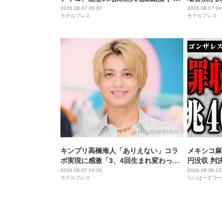
成披露にはサプライズアーティストも
アップ
2026.08.07 05:00
2026.08.07 04
モデルプレス
モデルプレス
登場予定
キンプリ高橋海人「ありえない」コラ
メキシコ麻
ボ実現に感激「3、4回生まれ変わって
円没収 判
もできない」
2026.08.07 04:00
2026.08.06 23
モデルプレス
らいばーずワー