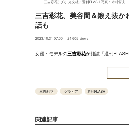
三吉彩花(（C）光文社／週刊FLASH 写真：木村哲夫
三吉彩花、美谷間＆鍛え抜か
話も
2023.10.31 07:00
24,605
views
女優・モデルの
三吉彩花
が雑誌「週刊FLAS
三吉彩花
グラビア
週刊FLASH
関連記事