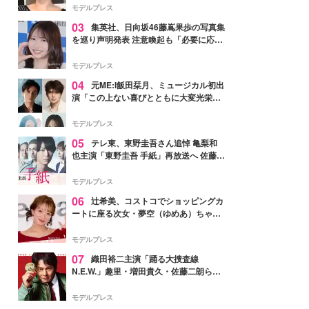
モデルプレス
03
集英社、日向坂46藤嶌果歩の写真集
を巡り声明発表 注意喚起も「必要に応じ
て法的措置を含む対応を検討」
モデルプレス
04
元ME:I飯田栞月、ミュージカル初出
演「この上ない喜びとともに大変光栄」
4年ぶり上演「ファントム」城田優らキ
ャスト発表
モデルプレス
05
テレ東、東野圭吾さん追悼 亀梨和
也主演「東野圭吾 手紙」再放送へ 佐藤隆
太・本田翼・中村倫也ら出演
モデルプレス
06
辻希美、コストコでショッピングカ
ートに座る次女・夢空（ゆめあ）ちゃん
の姿公開「乗りこなしてる感じが可愛す
ぎ」「成長を感じる」の声
モデルプレス
07
織田裕二主演「踊る大捜査線
N.E.W.」趣里・増田貴久・佐藤二朗ら新
メンバー紹介映像解禁 各キャラクター象
徴する“謎のキーワード”も
モデルプレス