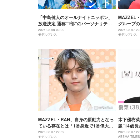
「中島健人のオールナイトニッポン」
MAZZEL
放送決定 通称“1部”のパーソナリティ
グループの
初担当
違うんです
2026.08.08 03:00
2026.08.07 23
モデルプレス
モデルプレス
MAZZEL・RAN、自身の原動力となっ
木下優樹菜
ている存在とは「1番身近で1番偉大な
題”14歳
存在」
歳とは思え
2026.08.07 22:59
2026.08.07 22
モデルプレス
ABEMA TIMES
ちゃんにそ