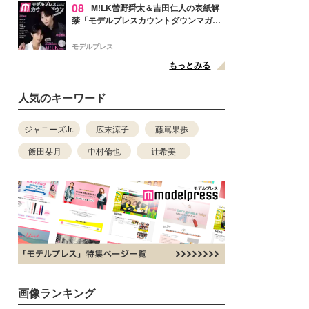
08
M!LK曽野舜太＆吉田仁人の表紙解
禁「モデルプレスカウントダウンマガジ
ン」巻頭に登場
モデルプレス
もっとみる
人気のキーワード
ジャニーズJr.
広末涼子
藤嶌果歩
飯田栞月
中村倫也
辻希美
画像ランキング