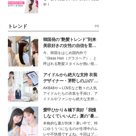
中！
トレンド
PR
韓国発の“艶髪トレンド”到来
美容好きの女性の自信を育む
「ヘアケア事情」って？
今、韓国をはじめ国内外で
「Glass Hair（グラスヘア）」と
呼ばれる艶髪スタイルが熱い視線
を集めています。メイクやファッ
アイドルから絶大な支持 衣装
ションの完成度を高めるベースと
して、“髪そのものの美しさ”に改
デザイナー・茅野しのぶの“可
めて注目する人が増えている様
愛い”を作る美学＜「シチズン
AKB48や＝LOVEなど数々の人気
子。今回は、そんな憧れの艶やか
クロスシー」インタビュー＞
アイドルたちの衣装を手掛け、ア
な髪を日常で叶える、美容好きの
イドルやファンから絶大な支持を
女性たちのヘアケア事情を紹介し
得る、株式会社オサレカンパニー
ます。
愛甲ひかり＆橋下美好「我慢
取締役兼クリエイティブディレク
ター・茅野しのぶ。一人ひとりの
しなくていいんだ」夏の“暑さ
個性に寄り添い、魅力を引き出す
対策”の新しい選択肢とは？
本格的な夏が到来！暑い中で、特
衣装作りは、多くの女性たちに勇
にゆううつになるのが生理中のム
気と自信を与え続けている。
レや不快感ですよね。今回はプラ