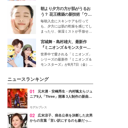
イベートでも仲良しで旅行好きな
朝より夕方の方が肌がうるお
モデル・愛甲ひかりさんと橋下美
好さんを迎えて本音で女子会トー
う？ 花王構築の新技術「ウォ
ク。猛暑のお出かけを快適に過ご
ーターキャプチャリングスキ
毎朝入念にスキンケアを行って
すヒントや、2人が感動した夏の
ン（捕水肌）」がスキンケア
も、夕方には肌の乾燥を感じてし
生理の新常識にも迫りました。
の常識を変える予感
まったり、保湿ミストが手放せな
いという読者も多いのでは？そん
宮城舞・島村雄大、最新作
な美容の常識を大きく変える可能
性を秘めた、革新的な「Water
『ミニオンズ＆モンスター
Capturing Skin（ウォーターキャ
ズ』の魅力熱弁 ハチャメチャ
世界中で愛される「ミニオンズ」
プチャリングスキン：捕水肌）」
だけじゃない“友情と絆”に感
シリーズの最新作『ミニオンズ＆
技術を、花王が構築した。
動
モンスターズ』が8月7日（金）に
公開。モデルプレスでは、“大のミ
ニオン好き”という共通点を持つモ
ニュースランキング
デルの宮城舞と島村雄大の特別対
談をお届け！それぞれの視点か
ら、今作ならではの魅力や予想外
01
元木湧・安嶋秀生・内村颯太らジュ
の感動をもたらす奥深いストーリ
ニア9人「Three」開幕 3人制作の新曲＆
ーについて熱く語り合ってもらっ
手描きセットに込めた想い「もっと前に
た。
進んで夢を掴みたい」【ゲネプロレポ】
モデルプレス
02
広末涼子、病名公表を決断した次男
からの言葉「言い訳にするのも嫌だっ
た」「言うべきか迷った」