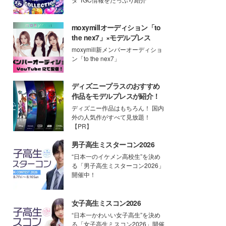
moxymillオーディション「to
the nex7」×モデルプレス
moxymill新メンバーオーディショ
ン「to the nex7」
ディズニープラスのおすすめ
作品をモデルプレスが紹介！
ディズニー作品はもちろん！ 国内
外の人気作がすべて見放題！
【PR】
男子高生ミスターコン2026
“日本一のイケメン高校生”を決め
る「男子高生ミスターコン2026」
開催中！
女子高生ミスコン2026
“日本一かわいい女子高生”を決め
る「女子高生ミスコン2026」開催