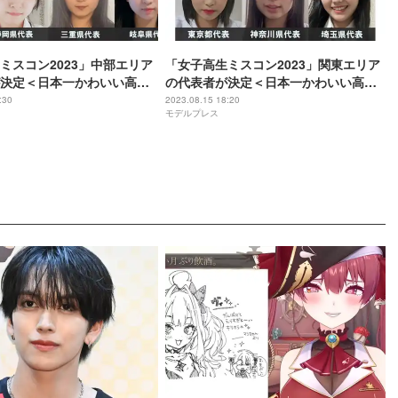
ミスコン2023」中部エリア
「女子高生ミスコン2023」関東エリア
決定＜日本一かわいい高校
の代表者が決定＜日本一かわいい高校
審査結果＞
生／SNS審査結果＞
:30
2023.08.15 18:20
モデルプレス