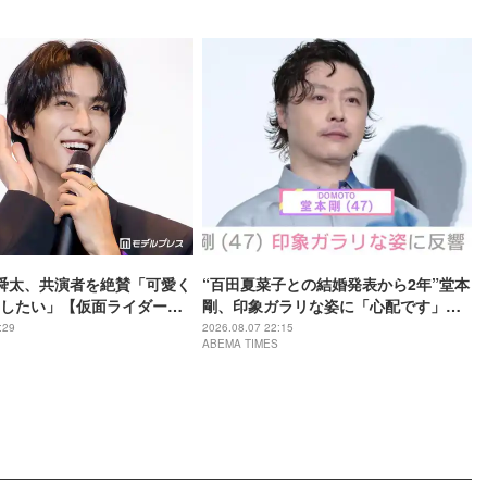
野舜太、共演者を絶賛「可愛く
“百田夏菜子との結婚発表から2年”堂本
したい」【仮面ライダーゼ
剛、印象ガラリな姿に「心配です」
ならのミッション】
「匂わせなの？」などさまざまな声
:29
2026.08.07 22:15
ABEMA TIMES