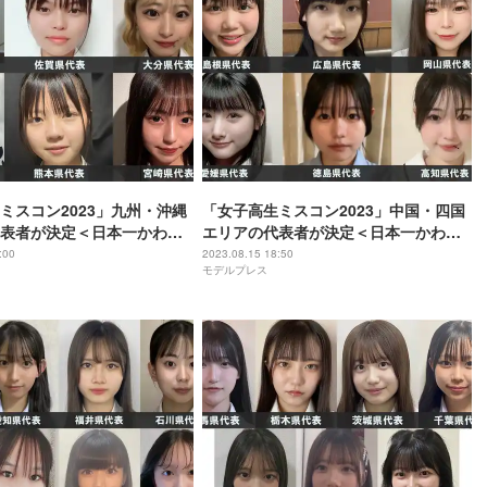
ミスコン2023」九州・沖縄
「女子高生ミスコン2023」中国・四国
表者が決定＜日本一かわい
エリアの代表者が決定＜日本一かわい
SNS審査結果＞
い高校生／SNS審査結果＞
:00
2023.08.15 18:50
モデルプレス