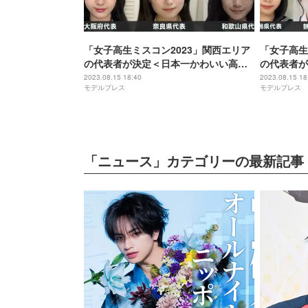
「女子高生ミスコン2023」関西エリア
「女子高生
の代表者が決定＜日本一かわいい高校
の代表者が
生／SNS審査結果＞
生／SNS
2023.08.15 18:40
2023.08.15 18
モデルプレス
モデルプレス
「ニュース」カテゴリーの最新記事