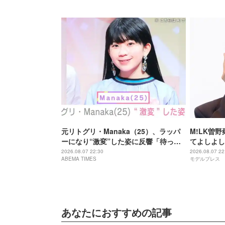
元リトグリ・Manaka（25）、ラッパ
M!LK曽
ーになり“激変”した姿に反響「待っ
てよしよし
て」「昔から見てるけど 最近ずっと可
ッツ さよ
2026.08.07 22:30
2026.08.07 22
ABEMA TIMES
モデルプレス
愛くなってる」
あなたにおすすめの記事