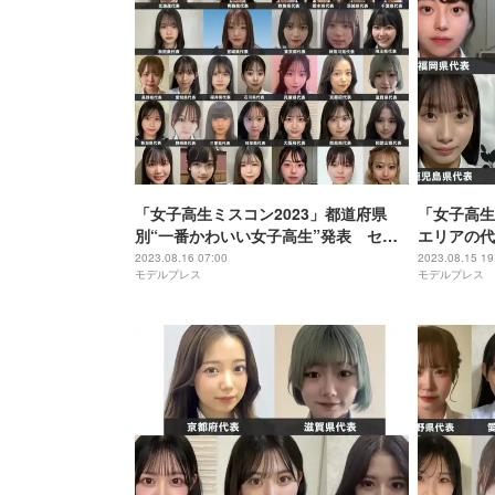
「女子高生ミスコン2023」都道府県
「女子高生
別“一番かわいい女子高生”発表 セミ
エリアの代
ファイナリスト123人決定＜SNS審査結
い高校生／
2023.08.16 07:00
2023.08.15 19
モデルプレス
モデルプレス
果＞