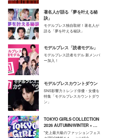
著名人が語る「夢を叶える秘
訣」
モデルプレス独自取材！著名人が
語る「夢を叶える秘訣」
モデルプレス「読者モデル」
モデルプレス読者モデル 新メンバ
ー加入！
モデルプレスカウントダウン
SNS影響力トレンド俳優・女優を
特集「モデルプレスカウントダウ
ン」
TOKYO GIRLS COLLECTION
2026 AUTUMN/WINTER × モ
デルプレス
"史上最大級のファッションフェス
タ"TGC情報をたっぷり紹介