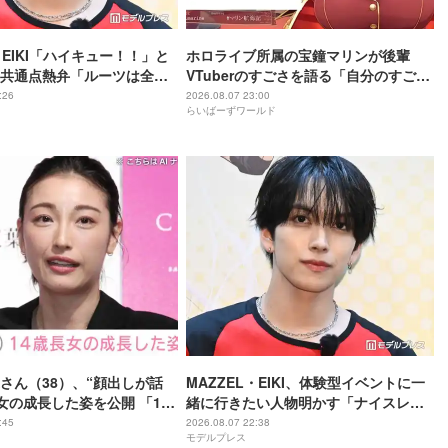
・EIKI「ハイキュー！！」と
ホロライブ所属の宝鐘マリンが後輩
共通点熱弁「ルーツは全然
VTuberのすごさを語る「自分のすごさ
けど」
に気づいてない」
:26
2026.08.07 23:00
らいばーずワールド
さん（38）、“顔出しが話
MAZZEL・EIKI、体験型イベントに一
長女の成長した姿を公開 「14
緒に行きたい人物明かす「ナイスレシ
ぬオトナっぽさ」「優樹菜
ーブするまで終わらない」
:45
2026.08.07 22:38
モデルプレス
っくりすぎる」など反響