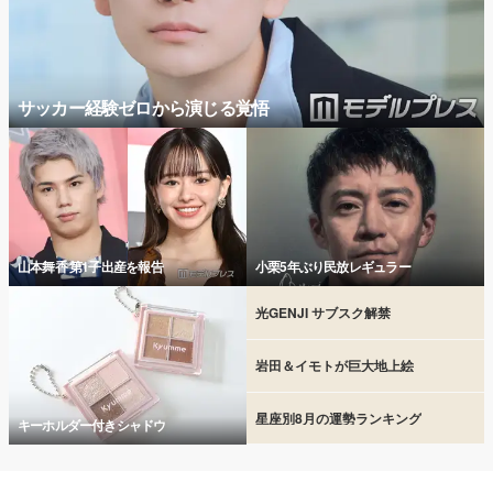
サッカー経験ゼロから演じる覚悟
山本舞香 第1子出産を報告
小栗5年ぶり民放レギュラー
光GENJI サブスク解禁
岩田＆イモトが巨大地上絵
星座別8月の運勢ランキング
キーホルダー付きシャドウ