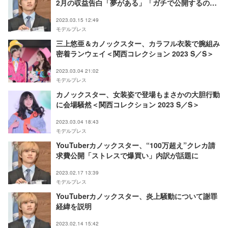
2月の収益告白「夢がある」「ガチで公開するの好
き」と反響
2023.03.15 12:49
モデルプレス
三上悠亜＆カノックスター、カラフル衣装で腕組み
密着ランウェイ＜関西コレクション 2023 S／S＞
2023.03.04 21:02
モデルプレス
カノックスター、女装姿で登場もまさかの大胆行動
に会場騒然＜関西コレクション 2023 S／S＞
2023.03.04 18:43
モデルプレス
YouTuberカノックスター、“100万超え”クレカ請
求費公開「ストレスで爆買い」内訳が話題に
2023.02.17 13:39
モデルプレス
YouTuberカノックスター、炎上騒動について謝罪
経緯を説明
2023.02.14 15:42