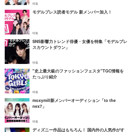
特集
モデルプレス読者モデル 新メンバー加入！
特集
SNS影響力トレンド俳優・女優を特集「モデルプレ
スカウントダウン」
特集
"史上最大級のファッションフェスタ"TGC情報を
たっぷり紹介
特集
moxymill新メンバーオーディション「to the
nex7」
特集
ディズニー作品はもちろん！ 国内外の人気作がす