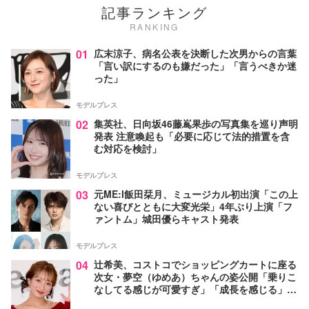
記事ランキング
RANKING
01
広末涼子、病名公表を決断した次男からの言葉
「言い訳にするのも嫌だった」「言うべきか迷
った」
モデルプレス
02
集英社、日向坂46藤嶌果歩の写真集を巡り声明
発表 注意喚起も「必要に応じて法的措置を含
む対応を検討」
モデルプレス
03
元ME:I飯田栞月、ミュージカル初出演「この上
ない喜びとともに大変光栄」4年ぶり上演「フ
ァントム」城田優らキャスト発表
モデルプレス
04
辻希美、コストコでショッピングカートに座る
次女・夢空（ゆめあ）ちゃんの姿公開「乗りこ
なしてる感じが可愛すぎ」「成長を感じる」の
声