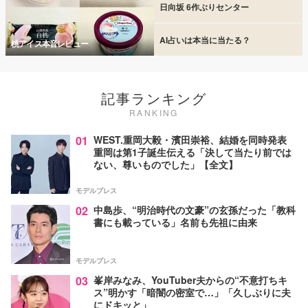
日向坂 6作ぶりセンター
AI占いは本当に当たる？
桃アイス本音レビュー
記事ランキング
RANKING
01
WEST.重岡大毅・濱田崇裕、結婚を同時発表
重岡は第1子誕生伝える「決して当たり前では
ない、尊いものでした」【全文】
モデルプレス
02
中島歩、“明治時代の文豪”の玄孫だった「教科
書にも載っている」名前も先祖に由来
モデルプレス
03
峯岸みなみ、YouTuber夫からの“不意打ちキ
ス”明かす「暗闇の密室で…」「久しぶりに夫
にドキッと」