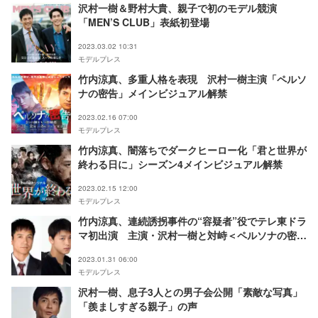
沢村一樹＆野村大貴、親子で初のモデル競演
「MEN’S CLUB」表紙初登場
2023.03.02 10:31
モデルプレス
竹内涼真、多重人格を表現 沢村一樹主演「ペルソ
ナの密告」メインビジュアル解禁
2023.02.16 07:00
モデルプレス
竹内涼真、闇落ちでダークヒーロー化「君と世界が
終わる日に」シーズン4メインビジュアル解禁
2023.02.15 12:00
モデルプレス
竹内涼真、連続誘拐事件の“容疑者”役でテレ東ドラ
マ初出演 主演・沢村一樹と対峙＜ペルソナの密告
3つの顔をもつ容疑者＞
2023.01.31 06:00
モデルプレス
沢村一樹、息子3人との男子会公開「素敵な写真」
「羨ましすぎる親子」の声