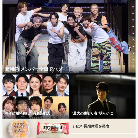
超特急 メンバー全員でハグ
今年結婚発表した有名芸能人
“最大の裏切り者”明らかに
ミセス 長期休暇を発表