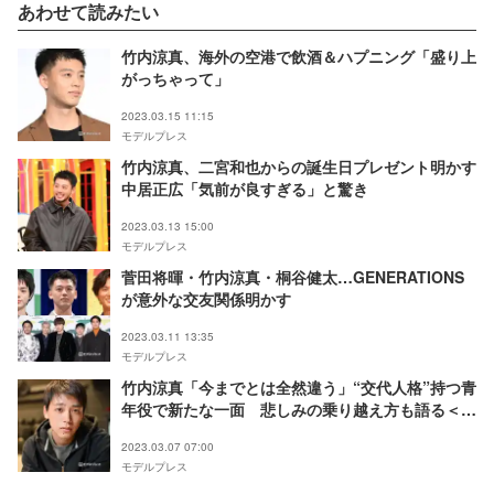
あわせて読みたい
竹内涼真、海外の空港で飲酒＆ハプニング「盛り上
がっちゃって」
2023.03.15 11:15
モデルプレス
竹内涼真、二宮和也からの誕生日プレゼント明かす
中居正広「気前が良すぎる」と驚き
2023.03.13 15:00
モデルプレス
菅田将暉・竹内涼真・桐谷健太…GENERATIONS
が意外な交友関係明かす
2023.03.11 13:35
モデルプレス
竹内涼真「今までとは全然違う」“交代人格”持つ青
年役で新たな一面 悲しみの乗り越え方も語る＜
「ペルソナの密告 3つの顔をもつ容疑者」インタビ
2023.03.07 07:00
ュー＞
モデルプレス