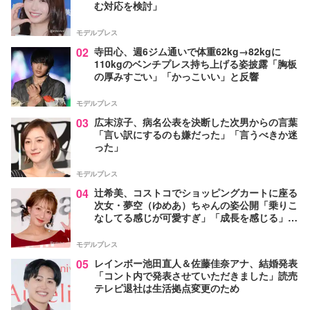
む対応を検討」
モデルプレス
02
寺田心、週6ジム通いで体重62kg→82kgに
110kgのベンチプレス持ち上げる姿披露「胸板
の厚みすごい」「かっこいい」と反響
モデルプレス
03
広末涼子、病名公表を決断した次男からの言葉
「言い訳にするのも嫌だった」「言うべきか迷
った」
モデルプレス
04
辻希美、コストコでショッピングカートに座る
次女・夢空（ゆめあ）ちゃんの姿公開「乗りこ
なしてる感じが可愛すぎ」「成長を感じる」の
声
モデルプレス
05
レインボー池田直人＆佐藤佳奈アナ、結婚発表
「コント内で発表させていただきました」読売
テレビ退社は生活拠点変更のため