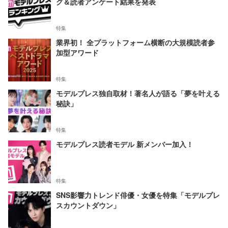
グ＆読者アンケート結果を発表
特集
業界初！ 全プラットフォーム横断の大規模読者参
加型アワード
特集
モデルプレス独自取材！著名人が語る「夢を叶える
秘訣」
特集
モデルプレス読者モデル 新メンバー加入！
特集
SNS影響力トレンド俳優・女優を特集「モデルプレ
スカウントダウン」