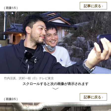
記事に戻る
( 画像1/5 )
竹内涼真、沢村一樹（C）テレビ東京
スクロールすると次の画像が表示されます
記事に戻る
( 画像2/5 )