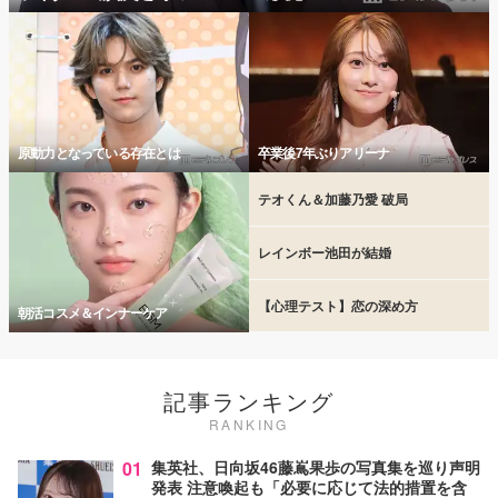
原動力となっている存在とは
卒業後7年ぶりアリーナ
テオくん＆加藤乃愛 破局
レインボー池田が結婚
【心理テスト】恋の深め方
朝活コスメ＆インナーケア
記事ランキング
RANKING
01
集英社、日向坂46藤嶌果歩の写真集を巡り声明
発表 注意喚起も「必要に応じて法的措置を含