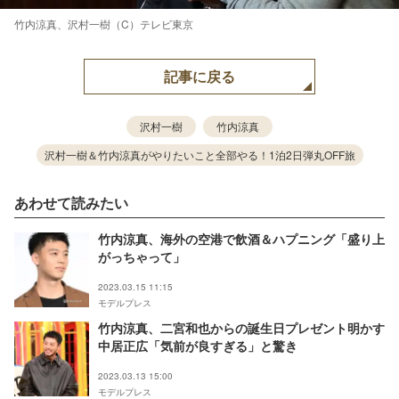
竹内涼真、沢村一樹（C）テレビ東京
記事に戻る
沢村一樹
竹内涼真
沢村一樹＆竹内涼真がやりたいこと全部やる！1泊2日弾丸OFF旅
あわせて読みたい
竹内涼真、海外の空港で飲酒＆ハプニング「盛り上
がっちゃって」
2023.03.15 11:15
モデルプレス
竹内涼真、二宮和也からの誕生日プレゼント明かす
中居正広「気前が良すぎる」と驚き
2023.03.13 15:00
モデルプレス