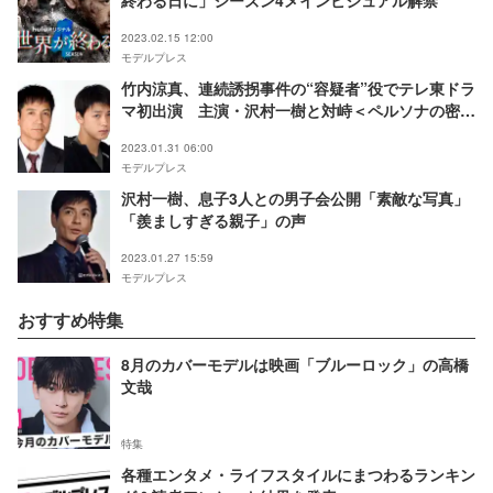
終わる日に」シーズン4メインビジュアル解禁
2023.02.15 12:00
モデルプレス
竹内涼真、連続誘拐事件の“容疑者”役でテレ東ドラ
マ初出演 主演・沢村一樹と対峙＜ペルソナの密告
3つの顔をもつ容疑者＞
2023.01.31 06:00
モデルプレス
沢村一樹、息子3人との男子会公開「素敵な写真」
「羨ましすぎる親子」の声
2023.01.27 15:59
モデルプレス
おすすめ特集
8月のカバーモデルは映画「ブルーロック」の高橋
文哉
特集
各種エンタメ・ライフスタイルにまつわるランキン