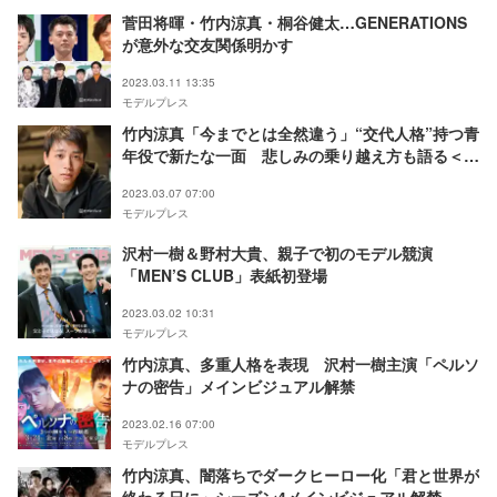
菅田将暉・竹内涼真・桐谷健太…GENERATIONS
が意外な交友関係明かす
2023.03.11 13:35
モデルプレス
竹内涼真「今までとは全然違う」“交代人格”持つ青
年役で新たな一面 悲しみの乗り越え方も語る＜
「ペルソナの密告 3つの顔をもつ容疑者」インタビ
2023.03.07 07:00
ュー＞
モデルプレス
沢村一樹＆野村大貴、親子で初のモデル競演
「MEN’S CLUB」表紙初登場
2023.03.02 10:31
モデルプレス
竹内涼真、多重人格を表現 沢村一樹主演「ペルソ
ナの密告」メインビジュアル解禁
2023.02.16 07:00
モデルプレス
竹内涼真、闇落ちでダークヒーロー化「君と世界が