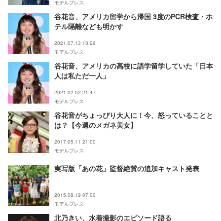
モデルプレス
谷花音、アメリカ留学から帰国 3度のPCR検査・ホ
テル隔離なども明かす
2021.07.13 13:29
モデルプレス
谷花音、アメリカの高校に語学留学していた「日本
人は私ただ一人」
2021.02.02 21:47
モデルプレス
谷花音がちょっぴり大人に！今、怒っていることと
は？【今週のメガネ美女】
2017.05.11 21:00
モデルプレス
実写版「あの花」監督絶賛の追加キャスト発表
2015.08.19 07:00
モデルプレス
北乃きい、水着撮影のエピソード語る