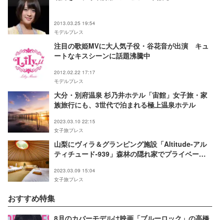
2013.03.25 19:54
モデルプレス
注目の歌姫MVに大人気子役・谷花音が出演 キュ
ートなキスシーンに話題沸騰中
2012.02.22 17:17
モデルプレス
大分・別府温泉 杉乃井ホテル「宙館」女子旅・家
族旅行にも、3世代で泊まれる極上温泉ホテル
2023.03.10 22:15
女子旅プレス
山梨にヴィラ＆グランピング施設「Altitude-アル
ティチュード-939」森林の隠れ家でプライベート
ステイ
2023.03.09 15:04
女子旅プレス
おすすめ特集
8月のカバーモデルは映画「ブルーロック」の高橋