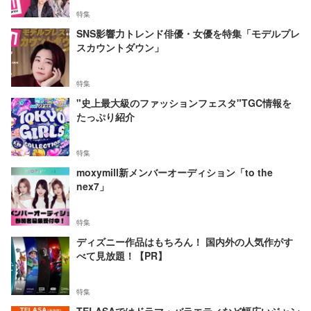
特集
SNS影響力トレンド俳優・女優を特集「モデルプレ
スカウントダウン」
特集
"史上最大級のファッションフェスタ"TGC情報を
たっぷり紹介
特集
moxymill新メンバーオーディション「to the
nex7」
特集
ディズニー作品はもちろん！ 国内外の人気作がす
べて見放題！【PR】
特集