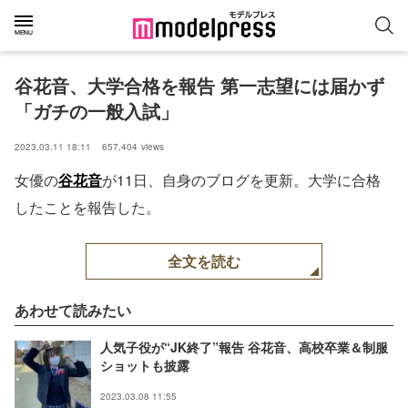
谷花音、大学合格を報告 第一志望には届かず
「ガチの一般入試」
2023.03.11 18:11
657,404
views
女優の
谷花音
が11日、自身のブログを更新。大学に合格
したことを報告した。
全文を読む
あわせて読みたい
人気子役が“JK終了”報告 谷花音、高校卒業＆制服
ショットも披露
2023.03.08 11:55