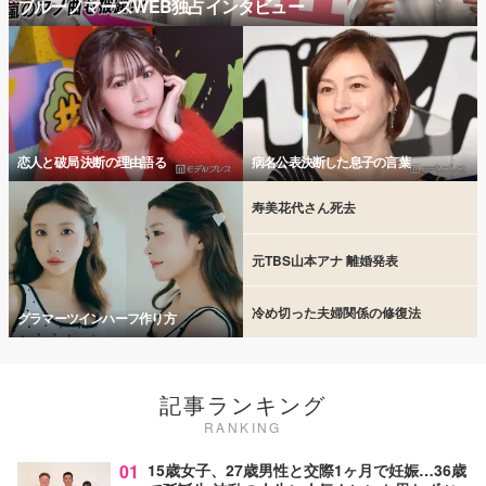
ブルーノマーズWEB独占インタビュー
恋人と破局 決断の理由語る
病名公表決断した息子の言葉
寿美花代さん死去
元TBS山本アナ 離婚発表
冷め切った夫婦関係の修復法
グラマーツインハーフ作り方
記事ランキング
RANKING
01
15歳女子、27歳男性と交際1ヶ月で妊娠…36歳