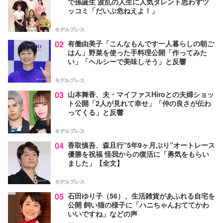
で孫誕生 波乱の人生に人気タレント思わずツ
ッコミ「だいぶ危ねえよ！」
モデルプレス
02
有働由美子「こんなもんです一人暮らしの朝ご
はん」野菜を使った手料理公開「作ってみた
い」「ヘルシーで美味しそう」と反響
モデルプレス
03
山本舞香、夫・マイファスHiroとの夫婦ショッ
ト公開「2人が見れて幸せ」「仲の良さが伝わ
ってくる」と反響
モデルプレス
04
香取慎吾、森且行“5年9ヶ月ぶり”オートレース
優勝を祝福 怪我からの復活に「勇気をもらい
ました」【全文】
モデルプレス
05
石田ゆり子（56）、生活雑貨があふれる自宅を
公開 飼い猫の様子に「ハニちゃんおててかわ
いいですね」などの声