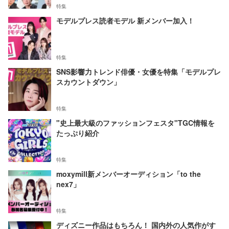
特集
モデルプレス読者モデル 新メンバー加入！
特集
SNS影響力トレンド俳優・女優を特集「モデルプレ
スカウントダウン」
特集
"史上最大級のファッションフェスタ"TGC情報を
たっぷり紹介
特集
moxymill新メンバーオーディション「to the
nex7」
特集
ディズニー作品はもちろん！ 国内外の人気作がす