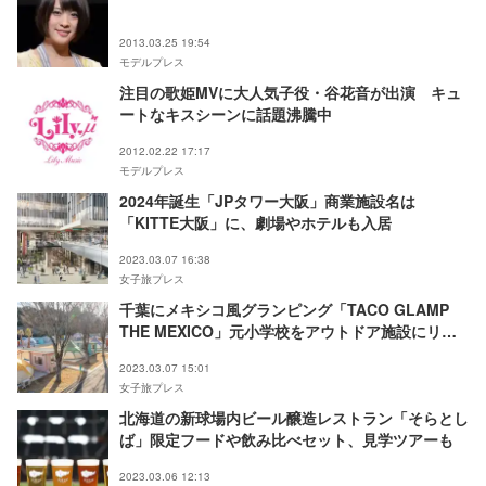
2013.03.25 19:54
モデルプレス
注目の歌姫MVに大人気子役・谷花音が出演 キュ
ートなキスシーンに話題沸騰中
2012.02.22 17:17
モデルプレス
2024年誕生「JPタワー大阪」商業施設名は
「KITTE大阪」に、劇場やホテルも入居
2023.03.07 16:38
女子旅プレス
千葉にメキシコ風グランピング「TACO GLAMP
THE MEXICO」元小学校をアウトドア施設にリノ
ベーション
2023.03.07 15:01
女子旅プレス
北海道の新球場内ビール醸造レストラン「そらとし
ば」限定フードや飲み比べセット、見学ツアーも
2023.03.06 12:13