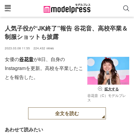
人気子役が“JK終了”報告 谷花音、高校卒業＆
制服ショットも披露
2023.03.08 11:55
224,432
views
女優の
谷花音
が8日、自身の
Instagramを更新。高校を卒業したこ
とを報告した。
拡大する
谷花音（C）モデルプレ
ス
全文を読む
あわせて読みたい