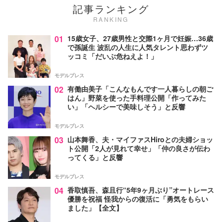
記事ランキング
RANKING
01
15歳女子、27歳男性と交際1ヶ月で妊娠…36歳
で孫誕生 波乱の人生に人気タレント思わずツ
ッコミ「だいぶ危ねえよ！」
モデルプレス
02
有働由美子「こんなもんです一人暮らしの朝ご
はん」野菜を使った手料理公開「作ってみた
い」「ヘルシーで美味しそう」と反響
モデルプレス
03
山本舞香、夫・マイファスHiroとの夫婦ショッ
ト公開「2人が見れて幸せ」「仲の良さが伝わ
ってくる」と反響
モデルプレス
04
香取慎吾、森且行“5年9ヶ月ぶり”オートレース
優勝を祝福 怪我からの復活に「勇気をもらい
ました」【全文】