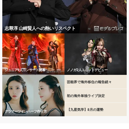
志尊淳 山崎賢人への熱いリスペクト
ジュニア9人コンサート開幕
ノノガ2人ユニットデビュー
芸能界で海外移住の報告続々
初の海外単独ライブ決定
【九星気学】8月の運勢
グラマーツインハーフ作り方