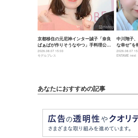
京都移住の元尼神インター誠子「奈良
中川翔子、
ばぁばが作りそうなやつ」手料理公開
な幸せ"を
「アレンジのセンスが抜群」「こんが
た」
2026.08.07 15:03
2026.08.07 15
モデルプレス
ENTAME next
り焼き色が最高」と反響
あなたにおすすめの記事