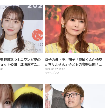
美脚際立つミニワンピ姿の
双子の母・中川翔子「花輪くんか悟空
ョット公開「透明感すご
かマサルさん」子どもの寝癖公開「芸
真っ直ぐで綺麗」
術的」「クセが強い」と反響
:38
2026.08.07 15:32
モデルプレス