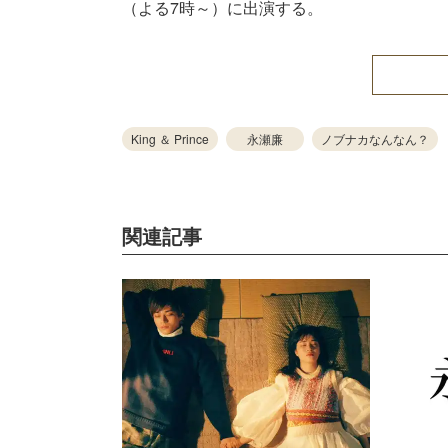
（よる7時～）に出演する。
King ＆ Prince
永瀬廉
ノブナカなんなん？
関連記事