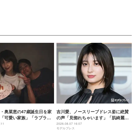
＞
・奥菜恵の47歳誕生日を家
吉川愛、ノースリーブドレス姿に絶賛
「可愛い家族」「ラブラブ
の声「見惚れちゃいます」「肌綺麗す
声
ぎる」
:11
2026.08.07 16:07
モデルプレス