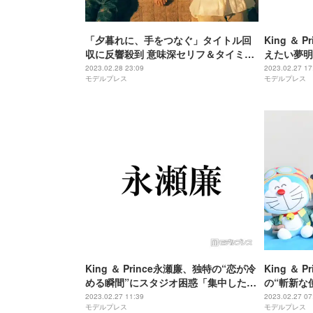
「夕暮れに、手をつなぐ」タイトル回
King ＆
収に反響殺到 意味深セリフ＆タイミン
えたい夢明
グに視聴者ざわめく
る」「実現
2023.02.28 23:09
2023.02.27 17
モデルプレス
モデルプレス
King ＆ Prince永瀬廉、独特の“恋が冷
King ＆
める瞬間”にスタジオ困惑「集中したい
の“斬新な
のに」
演「将来の
2023.02.27 11:39
2023.02.27 07
モデルプレス
モデルプレス
画ドラえも