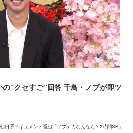
、まさかの“クセすご”回答 千鳥・ノブが即ツ
Loaded
:
87.03%
ビ朝日系ドキュメント番組「ノブナカなんなん？2時間SP」