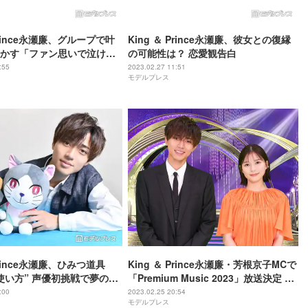
 Prince永瀬廉、グループで叶
King ＆ Prince永瀬廉、彼女との復縁
かす「ファン思いで泣け
の可能性は？ 恋愛観告白
させてほしい」の声
:55
2023.02.27 11:51
モデルプレス
 Prince永瀬廉、ひみつ道具
King ＆ Prince永瀬廉・芳根京子MCで
使い方” 声優初挑戦で夢の共
「Premium Music 2023」放送決定 進
子供に自慢したい」＜「映
化した“ジャニーズ主演ドラマメドレ
:00
2023.02.25 20:54
モデルプレス
ん のび太と空の理想郷」イ
ー”も