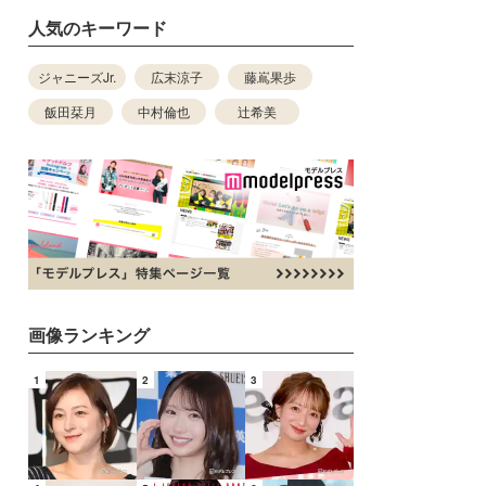
人気のキーワード
ジャニーズJr.
広末涼子
藤嶌果歩
飯田栞月
中村倫也
辻希美
画像ランキング
1
2
3