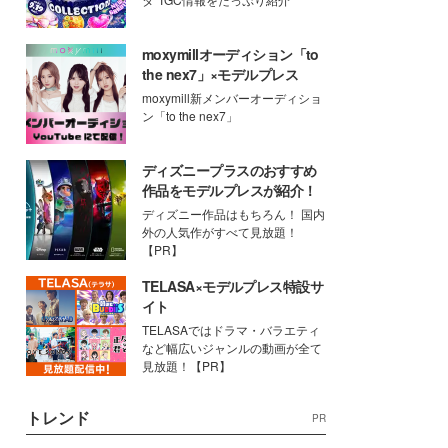
moxymillオーディション「to
the nex7」×モデルプレス
moxymill新メンバーオーディショ
ン「to the nex7」
ディズニープラスのおすすめ
作品をモデルプレスが紹介！
ディズニー作品はもちろん！ 国内
外の人気作がすべて見放題！
【PR】
TELASA×モデルプレス特設サ
イト
TELASAではドラマ・バラエティ
など幅広いジャンルの動画が全て
見放題！【PR】
トレンド
PR