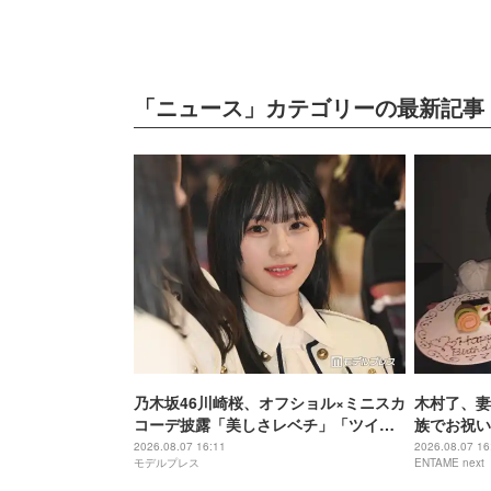
ンタビュー
「ニュース」カテゴリーの最新記事
乃木坂46川崎桜、オフショル×ミニスカ
木村了、妻
コーデ披露「美しさレベチ」「ツイン
族でお祝い
テール最高」の声
ですね」の
2026.08.07 16:11
2026.08.07 16
モデルプレス
ENTAME next