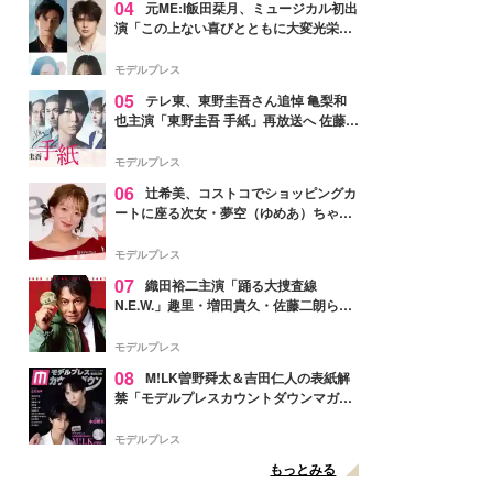
04
元ME:I飯田栞月、ミュージカル初出
演「この上ない喜びとともに大変光栄」
4年ぶり上演「ファントム」城田優らキ
ャスト発表
モデルプレス
05
テレ東、東野圭吾さん追悼 亀梨和
也主演「東野圭吾 手紙」再放送へ 佐藤隆
太・本田翼・中村倫也ら出演
モデルプレス
06
辻希美、コストコでショッピングカ
ートに座る次女・夢空（ゆめあ）ちゃん
の姿公開「乗りこなしてる感じが可愛す
ぎ」「成長を感じる」の声
モデルプレス
07
織田裕二主演「踊る大捜査線
N.E.W.」趣里・増田貴久・佐藤二朗ら新
メンバー紹介映像解禁 各キャラクター象
徴する“謎のキーワード”も
モデルプレス
08
M!LK曽野舜太＆吉田仁人の表紙解
禁「モデルプレスカウントダウンマガジ
ン」巻頭に登場
モデルプレス
もっとみる