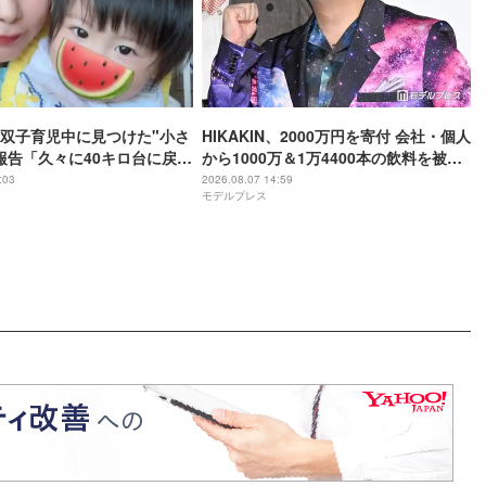
双子育児中に見つけた"小さ
HIKAKIN、2000万円を寄付 会社・個人
報告「久々に40キロ台に戻れ
から1000万＆1万4400本の飲料を被災
地へ「正直言葉が出ませんでした」
:03
2026.08.07 14:59
モデルプレス