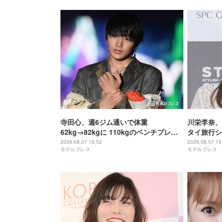
寺田心、週6ジム通いで体重
川栄李奈、
62kg→82kgに 110kgのベンチプレス
タイ旅行シ
持ち上げる姿披露「胸板の厚みすご
い」「脚が
2026.08.07 15:52
2026.08.07 15
モデルプレス
モデルプレス
い」「かっこいい」と反響