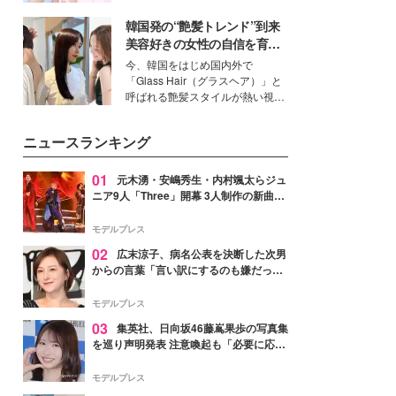
イベートでも仲良しで旅行好きな
韓国発の“艶髪トレンド”到来
モデル・愛甲ひかりさんと橋下美
好さんを迎えて本音で女子会トー
美容好きの女性の自信を育む
ク。猛暑のお出かけを快適に過ご
「ヘアケア事情」って？
今、韓国をはじめ国内外で
すヒントや、2人が感動した夏の
「Glass Hair（グラスヘア）」と
生理の新常識にも迫りました。
呼ばれる艶髪スタイルが熱い視線
を集めています。メイクやファッ
ションの完成度を高めるベースと
ニュースランキング
して、“髪そのものの美しさ”に改
めて注目する人が増えている様
子。今回は、そんな憧れの艶やか
01
元木湧・安嶋秀生・内村颯太らジュ
な髪を日常で叶える、美容好きの
ニア9人「Three」開幕 3人制作の新曲＆
女性たちのヘアケア事情を紹介し
手描きセットに込めた想い「もっと前に
ます。
進んで夢を掴みたい」【ゲネプロレポ】
モデルプレス
02
広末涼子、病名公表を決断した次男
からの言葉「言い訳にするのも嫌だっ
た」「言うべきか迷った」
モデルプレス
03
集英社、日向坂46藤嶌果歩の写真集
を巡り声明発表 注意喚起も「必要に応じ
て法的措置を含む対応を検討」
モデルプレス