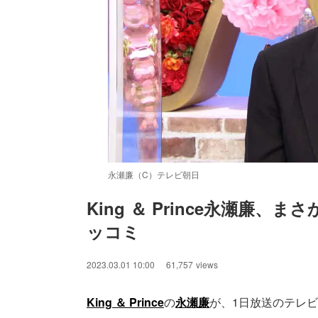
永瀬廉（C）テレビ朝日
King ＆ Prince永瀬廉
ッコミ
/
Unmute
2023.03.01 10:00
61,757
views
King ＆ Prince
の
永瀬廉
が、1日放送のテレ