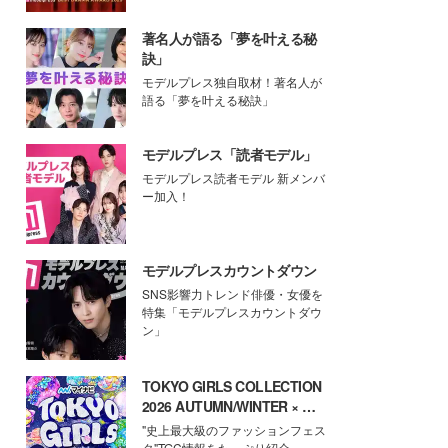
著名人が語る「夢を叶える秘
訣」
モデルプレス独自取材！著名人が
語る「夢を叶える秘訣」
モデルプレス「読者モデル」
モデルプレス読者モデル 新メンバ
ー加入！
モデルプレスカウントダウン
SNS影響力トレンド俳優・女優を
特集「モデルプレスカウントダウ
ン」
TOKYO GIRLS COLLECTION
2026 AUTUMN/WINTER × モ
デルプレス
"史上最大級のファッションフェス
タ"TGC情報をたっぷり紹介