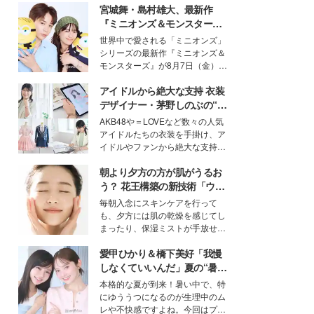
宮城舞・島村雄大、最新作
『ミニオンズ＆モンスター
ズ』の魅力熱弁 ハチャメチャ
世界中で愛される「ミニオンズ」
だけじゃない“友情と絆”に感
シリーズの最新作『ミニオンズ＆
動
モンスターズ』が8月7日（金）に
公開。モデルプレスでは、“大のミ
アイドルから絶大な支持 衣装
ニオン好き”という共通点を持つモ
デルの宮城舞と島村雄大の特別対
デザイナー・茅野しのぶの“可
談をお届け！それぞれの視点か
愛い”を作る美学＜「シチズン
AKB48や＝LOVEなど数々の人気
ら、今作ならではの魅力や予想外
クロスシー」インタビュー＞
アイドルたちの衣装を手掛け、ア
の感動をもたらす奥深いストーリ
イドルやファンから絶大な支持を
ーについて熱く語り合ってもらっ
得る、株式会社オサレカンパニー
た。
朝より夕方の方が肌がうるお
取締役兼クリエイティブディレク
ター・茅野しのぶ。一人ひとりの
う？ 花王構築の新技術「ウォ
個性に寄り添い、魅力を引き出す
ーターキャプチャリングスキ
毎朝入念にスキンケアを行って
衣装作りは、多くの女性たちに勇
ン（捕水肌）」がスキンケア
も、夕方には肌の乾燥を感じてし
気と自信を与え続けている。
の常識を変える予感
まったり、保湿ミストが手放せな
いという読者も多いのでは？そん
愛甲ひかり＆橋下美好「我慢
な美容の常識を大きく変える可能
性を秘めた、革新的な「Water
しなくていいんだ」夏の“暑さ
Capturing Skin（ウォーターキャ
対策”の新しい選択肢とは？
本格的な夏が到来！暑い中で、特
プチャリングスキン：捕水肌）」
にゆううつになるのが生理中のム
技術を、花王が構築した。
レや不快感ですよね。今回はプラ