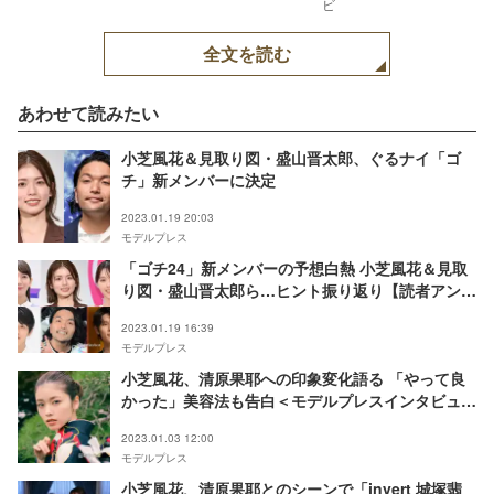
ビ
全文を読む
あわせて読みたい
小芝風花＆見取り図・盛山晋太郎、ぐるナイ「ゴ
チ」新メンバーに決定
2023.01.19 20:03
モデルプレス
「ゴチ24」新メンバーの予想白熱 小芝風花＆見取
り図・盛山晋太郎ら…ヒント振り返り【読者アンケ
ート結果】
2023.01.19 16:39
モデルプレス
小芝風花、清原果耶への印象変化語る 「やって良
かった」美容法も告白＜モデルプレスインタビュー
＞
2023.01.03 12:00
モデルプレス
小芝風花、清原果耶とのシーンで「invert 城塚翡