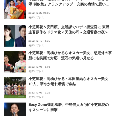
翠 倒叙集」クランクアップ 充実の表情で思い語
る
2022.12.22 06:00
モデルプレス
小芝風花＆安田顕、交通課でバディ捜査官に 東野
圭吾原作をドラマ化＜天使の耳～交通警察の夜＞
2022.12.13 15:32
モデルプレス
小芝風花・高橋ひかるらオスカー美女、想定外の事
態にも笑顔で対応 流石の気遣い見せる
2022.12.05 15:08
モデルプレス
小芝風花・高橋ひかる・本田望結らオスカー美女
10人、華やか晴れ着姿で集結
2022.12.05 12:26
モデルプレス
Sexy Zone菊池風磨、中島健人＆“妹”小芝風花の
キスシーンに衝撃