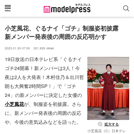
小芝風花、ぐるナイ「ゴチ」制服姿初披露　
新メンバー発表後の周囲の反応明かす
2023.01.30 07:00
321,929
views
19日放送の日本テレビ系「ぐるナイ
ゴチ24開幕！新メンバーは3人！今
夜は2人を大発表！木村佳乃＆出川哲
朗も大興奮2時間SP！」で「ゴチ
24」の新メンバーに決定した女優の
小芝風花
が、制服姿を初披露。さら
に、新メンバー発表後の周囲の反応
や、今後の意気込みなどを語った。
拡大する
小芝風花（C）日本テレ