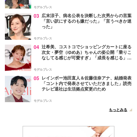
モデルプレス
03
広末涼子、病名公表を決断した次男からの言葉
「言い訳にするのも嫌だった」「言うべきか迷
った」
モデルプレス
04
辻希美、コストコでショッピングカートに座る
次女・夢空（ゆめあ）ちゃんの姿公開「乗りこ
なしてる感じが可愛すぎ」「成長を感じる」の
声
モデルプレス
05
レインボー池田直人＆佐藤佳奈アナ、結婚発表
「コント内で発表させていただきました」読売
テレビ退社は生活拠点変更のため
モデルプレス
もっとみる