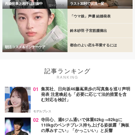
再婚発表 お相手は妊娠中
ラスト30秒で状況一変
「ウマ娘」声優 結婚発表
鈴木砂羽 子宮筋腫摘出
都合のよい恋を卒業するには
朝活コスメ＆インナーケア
記事ランキング
RANKING
01
集英社、日向坂46藤嶌果歩の写真集を巡り声明
発表 注意喚起も「必要に応じて法的措置を含
む対応を検討」
モデルプレス
02
寺田心、週6ジム通いで体重62kg→82kgに
110kgのベンチプレス持ち上げる姿披露「胸板
の厚みすごい」「かっこいい」と反響