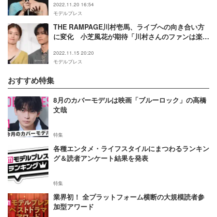
2022.11.20 16:54
モデルプレス
THE RAMPAGE川村壱馬、ライブへの向き合い方
に変化 小芝風花が期待「川村さんのファンは楽し
みができましたよね」＜貞子 DX＞
2022.11.15 20:20
モデルプレス
おすすめ特集
8月のカバーモデルは映画「ブルーロック」の高橋
文哉
特集
各種エンタメ・ライフスタイルにまつわるランキン
グ＆読者アンケート結果を発表
特集
業界初！ 全プラットフォーム横断の大規模読者参
加型アワード