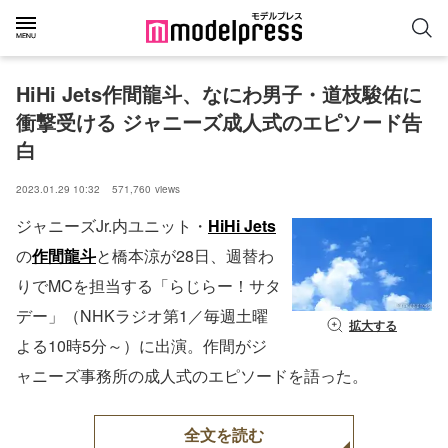
HiHi Jets作間龍斗、なにわ男子・道枝駿佑に
衝撃受ける ジャニーズ成人式のエピソード告
白
2023.01.29 10:32
571,760
views
ジャニーズJr.内ユニット・
HiHi Jets
の
作間龍斗
と橋本涼が28日、週替わ
りでMCを担当する「らじらー！サタ
デー」（NHKラジオ第1／毎週土曜
拡大する
よる10時5分～）に出演。作間がジ
ャニーズ事務所の成人式のエピソードを語った。
全文を読む