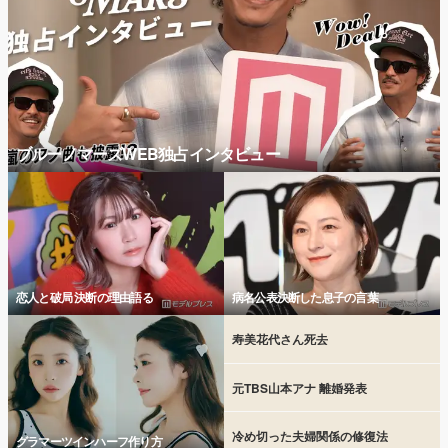
ブルーノマーズWEB独占インタビュー
恋人と破局 決断の理由語る
病名公表決断した息子の言葉
寿美花代さん死去
元TBS山本アナ 離婚発表
冷め切った夫婦関係の修復法
グラマーツインハーフ作り方