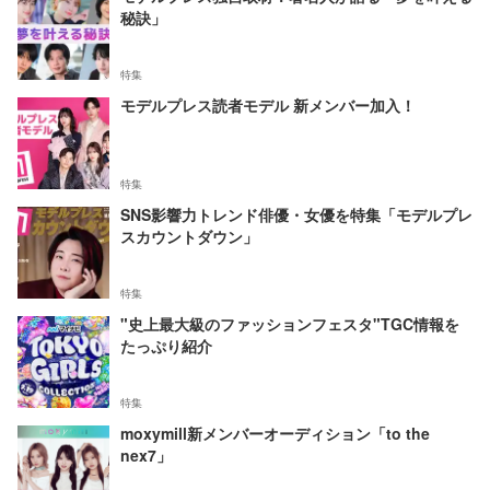
秘訣」
特集
モデルプレス読者モデル 新メンバー加入！
特集
SNS影響力トレンド俳優・女優を特集「モデルプレ
スカウントダウン」
特集
"史上最大級のファッションフェスタ"TGC情報を
たっぷり紹介
特集
moxymill新メンバーオーディション「to the
nex7」