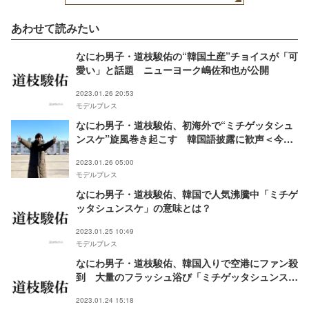
あわせて読みたい
なにわ男子・道枝駿佑の“韓国土産”チョイスが「可
愛い」と話題 ニューヨーク嶋佐和也が公開
2023.01.26 20:53
モデルプレス
なにわ男子・道枝駿佑、初海外で“ミチゲッタシュ
ンスケ”旋風巻き起こす 韓国語披露に歓声＜今
夜、世界からこの恋が消えても＞
2023.01.26 05:00
モデルプレス
なにわ男子・道枝駿佑、韓国で人気沸騰中「ミチゲ
ッタシュンスケ」の意味とは？
2023.01.25 10:49
モデルプレス
なにわ男子・道枝駿佑、韓国入りで空港にファン殺
到 大量のフラッシュ浴び「ミチゲッタシュンス
ケ」トレンド入り
2023.01.24 15:18