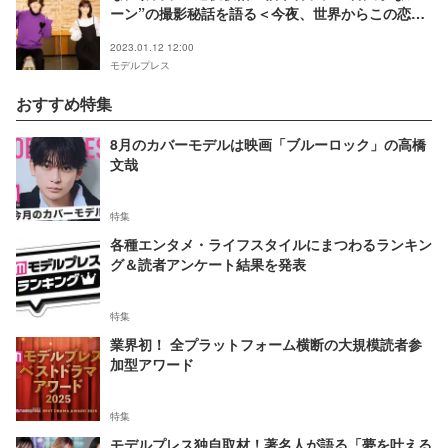
ーン”の撮影秘話を語る＜今夜、世界からこの恋が
消えても＞
2023.01.12 12:00
モデルプレス
おすすめ特集
8月のカバーモデルは映画「ブルーロック」の高橋
文哉
特集
各種エンタメ・ライフスタイルにまつわるランキン
グ＆読者アンケート結果を発表
特集
業界初！ 全プラットフォーム横断の大規模読者参
加型アワード
特集
モデルプレス独自取材！著名人が語る「夢を叶える