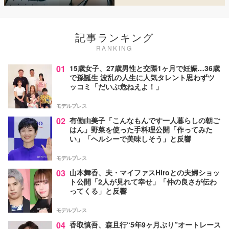
記事ランキング
RANKING
01
15歳女子、27歳男性と交際1ヶ月で妊娠…36歳
で孫誕生 波乱の人生に人気タレント思わずツ
ッコミ「だいぶ危ねえよ！」
モデルプレス
02
有働由美子「こんなもんです一人暮らしの朝ご
はん」野菜を使った手料理公開「作ってみた
い」「ヘルシーで美味しそう」と反響
モデルプレス
03
山本舞香、夫・マイファスHiroとの夫婦ショッ
ト公開「2人が見れて幸せ」「仲の良さが伝わ
ってくる」と反響
モデルプレス
04
香取慎吾、森且行“5年9ヶ月ぶり”オートレース