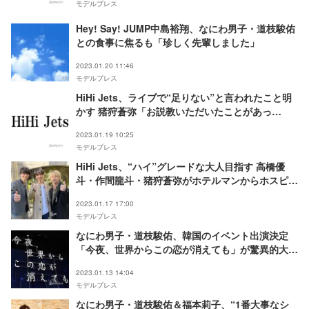
モデルプレス
Hey! Say! JUMP中島裕翔、なにわ男子・道枝駿佑
との食事に焦るも「珍しく先輩しました」
2023.01.20 11:46
モデルプレス
HiHi Jets、ライブで“足りない”と言われたこと明
かす 猪狩蒼弥「お説教いただいたことがあっ
て…」
2023.01.19 10:25
モデルプレス
HiHi Jets、“ハイ”グレードな大人目指す 高橋優
斗・作間龍斗・猪狩蒼弥がホテルマンからホスピタ
リティ習得
2023.01.17 17:00
モデルプレス
なにわ男子・道枝駿佑、韓国のイベント出演決定
「今夜、世界からこの恋が消えても」が驚異的大ヒ
ット
2023.01.13 14:04
モデルプレス
なにわ男子・道枝駿佑＆福本莉子、“1番大事なシ