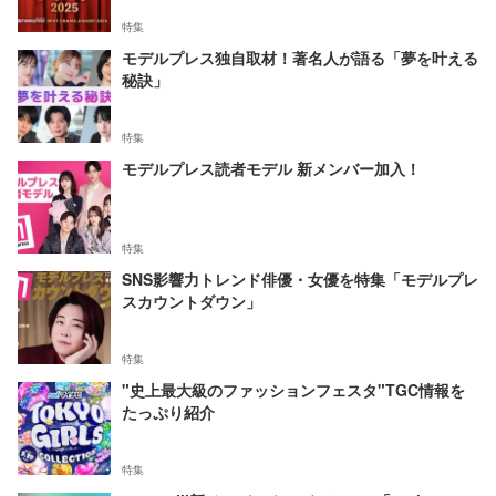
特集
モデルプレス独自取材！著名人が語る「夢を叶える
秘訣」
特集
モデルプレス読者モデル 新メンバー加入！
特集
SNS影響力トレンド俳優・女優を特集「モデルプレ
スカウントダウン」
特集
"史上最大級のファッションフェスタ"TGC情報を
たっぷり紹介
特集