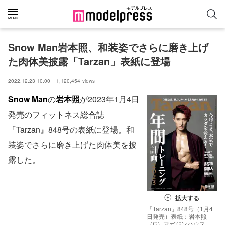
Snow Man岩本照、和装姿でさらに磨き上げ
た肉体美披露「Tarzan」表紙に登場
2022.12.23 10:00
1,120,454
views
Snow Man
の
岩本照
が2023年1月4日
発売のフィットネス総合誌
『Tarzan』848号の表紙に登場。和
装姿でさらに磨き上げた肉体美を披
露した。
拡大する
「Tarzan」848号（1月4
日発売）表紙：岩本照
（C）マガジンハウス