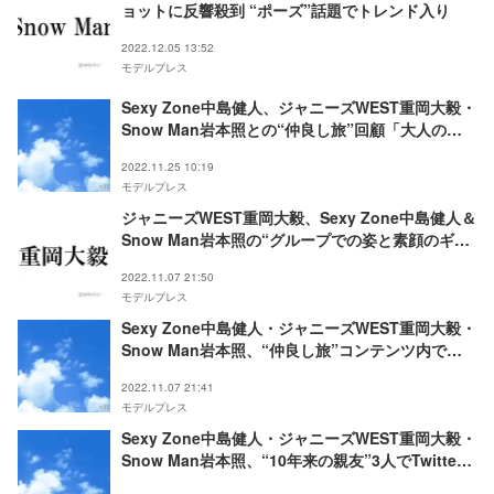
ョットに反響殺到 “ポーズ”話題でトレンド入り
2022.12.05 13:52
モデルプレス
Sexy Zone中島健人、ジャニーズWEST重岡大毅・
Snow Man岩本照との“仲良し旅”回顧「大人の青
春を味わった」
2022.11.25 10:19
モデルプレス
ジャニーズWEST重岡大毅、Sexy Zone中島健人＆
Snow Man岩本照の“グループでの姿と素顔のギャ
ップ”明かす
2022.11.07 21:50
モデルプレス
Sexy Zone中島健人・ジャニーズWEST重岡大毅・
Snow Man岩本照、“仲良し旅”コンテンツ内で公
開へ「3人で風呂も入ってきた」
2022.11.07 21:41
モデルプレス
Sexy Zone中島健人・ジャニーズWEST重岡大毅・
Snow Man岩本照、“10年来の親友”3人でTwitter
ライブ 開始10分で視聴者数17万人突破