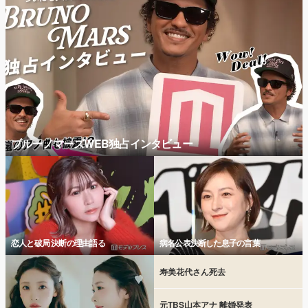
ブルーノマーズWEB独占インタビュー
恋人と破局 決断の理由語る
病名公表決断した息子の言葉
寿美花代さん死去
元TBS山本アナ 離婚発表