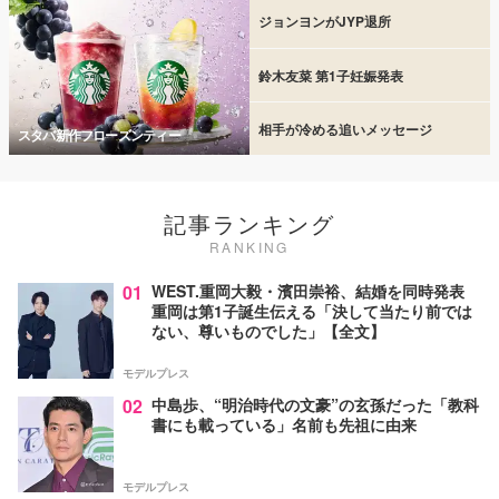
ジョンヨンがJYP退所
鈴木友菜 第1子妊娠発表
相手が冷める追いメッセージ
スタバ新作フローズンティー
記事ランキング
RANKING
01
WEST.重岡大毅・濱田崇裕、結婚を同時発表
重岡は第1子誕生伝える「決して当たり前では
ない、尊いものでした」【全文】
モデルプレス
02
中島歩、“明治時代の文豪”の玄孫だった「教科
書にも載っている」名前も先祖に由来
モデルプレス