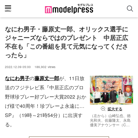
なにわ男子・藤原丈一郎、オリックス選手に
ジャニーズならではのプレゼント　中居正広
不在も「この番組を見て元気になってくださ
ったら」
2022.12.09 05:00
186,902
views
なにわ男子
の
藤原丈一郎
が、11日放
送のフジテレビ系『中居正広のプロ
野球珍プレー好プレー大賞2022 おか
げ様で40周年！珍プレーよ永遠に…
拡大する
SP』（19時～21時54分）に出演す
（左から）山崎弘也、徳
光和夫、佐藤隆太、永島
る。
優美アナウンサー（C）
フジテレビ