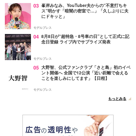
03
峯岸みなみ、YouTuber夫からの“不意打ちキ
ス”明かす「暗闇の密室で…」「久しぶりに夫
にドキッと」
モデルプレス
04
8月8日が“超特急・8号車の日”として正式に記
念日登録 ライブ内でサプライズ発表
モデルプレス
05
大野智、公式ファンクラブ「さと島」初のイベ
ント開催へ 全国で12公演「近い距離で会える
ことを楽しみにしてます」【日程】
モデルプレス
もっとみる