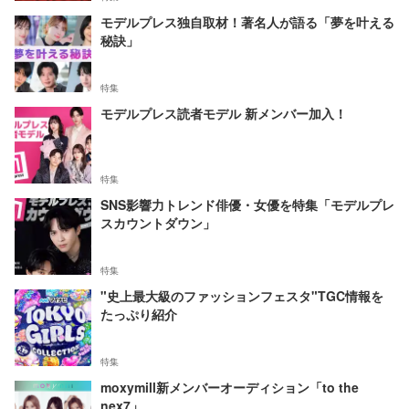
モデルプレス独自取材！著名人が語る「夢を叶える
秘訣」
特集
モデルプレス読者モデル 新メンバー加入！
特集
SNS影響力トレンド俳優・女優を特集「モデルプレ
スカウントダウン」
特集
"史上最大級のファッションフェスタ"TGC情報を
たっぷり紹介
特集
moxymill新メンバーオーディション「to the
nex7」