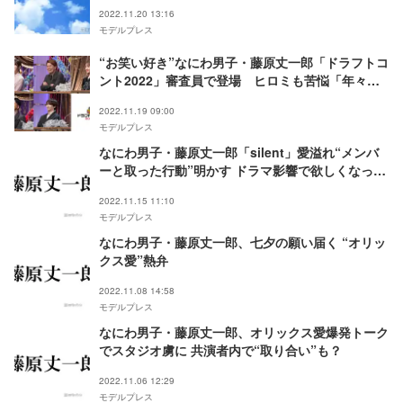
2022.11.20 13:16
モデルプレス
“お笑い好き”なにわ男子・藤原丈一郎「ドラフトコ
ント2022」審査員で登場 ヒロミも苦悩「年々ガ
チに」
2022.11.19 09:00
モデルプレス
なにわ男子・藤原丈一郎「silent」愛溢れ“メンバ
ーと取った行動”明かす ドラマ影響で欲しくなった
アイテムも
2022.11.15 11:10
モデルプレス
なにわ男子・藤原丈一郎、七夕の願い届く “オリッ
クス愛”熱弁
2022.11.08 14:58
モデルプレス
なにわ男子・藤原丈一郎、オリックス愛爆発トーク
でスタジオ虜に 共演者内で“取り合い”も？
2022.11.06 12:29
モデルプレス