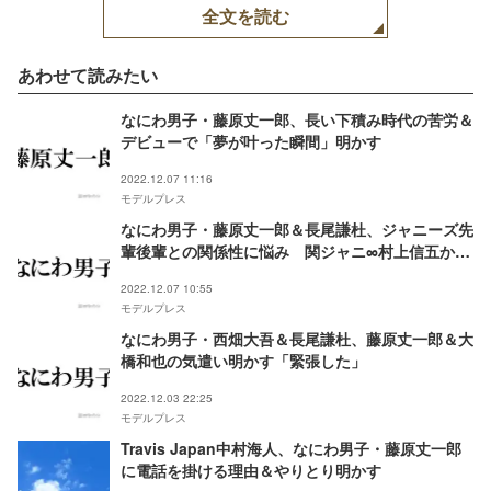
全文を読む
あわせて読みたい
なにわ男子・藤原丈一郎、長い下積み時代の苦労＆
デビューで「夢が叶った瞬間」明かす
2022.12.07 11:16
モデルプレス
なにわ男子・藤原丈一郎＆長尾謙杜、ジャニーズ先
輩後輩との関係性に悩み 関ジャニ∞村上信五から
アドバイス
2022.12.07 10:55
モデルプレス
なにわ男子・西畑大吾＆長尾謙杜、藤原丈一郎＆大
橋和也の気遣い明かす「緊張した」
2022.12.03 22:25
モデルプレス
Travis Japan中村海人、なにわ男子・藤原丈一郎
に電話を掛ける理由＆やりとり明かす