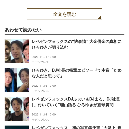
全文を読む
あわせて読みたい
レペゼンフォックスの“懐事情” 大金借金の真相に
ひろゆきが切り込む
2022.11.21 10:00
モデルプレス
ひろゆき、DJ社長の衝撃エピソードで本音「だめ
な人だと思って」
2022.11.15 10:00
モデルプレス
レペゼンフォックスDJふぉい＆DJまる、DJ社長
に“付いていく”理由語る ひろゆきが直球質問
2022.11.14 10:00
モデルプレス
レペゼンフォックス、初の写真集決定 “大炎上”過