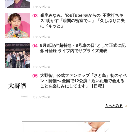
モデルプレス
03
峯岸みなみ、YouTuber夫からの“不意打ちキ
ス”明かす「暗闇の密室で…」「久しぶりに夫
にドキッと」
モデルプレス
04
8月8日が“超特急・8号車の日”として正式に記
念日登録 ライブ内でサプライズ発表
モデルプレス
05
大野智、公式ファンクラブ「さと島」初のイベ
ント開催へ 全国で12公演「近い距離で会える
ことを楽しみにしてます」【日程】
モデルプレス
もっとみる