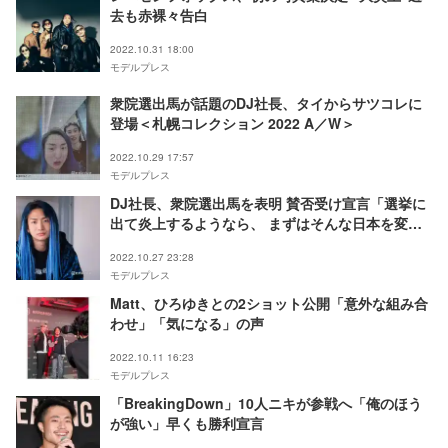
去も赤裸々告白
2022.10.31 18:00
モデルプレス
衆院選出馬が話題のDJ社長、タイからサツコレに
登場＜札幌コレクション 2022 A／W＞
2022.10.29 17:57
モデルプレス
DJ社長、衆院選出馬を表明 賛否受け宣言「選挙に
出て炎上するようなら、 まずはそんな日本を変え
たい」
2022.10.27 23:28
モデルプレス
Matt、ひろゆきとの2ショット公開「意外な組み合
わせ」「気になる」の声
2022.10.11 16:23
モデルプレス
「BreakingDown」10人ニキが参戦へ「俺のほう
が強い」早くも勝利宣言