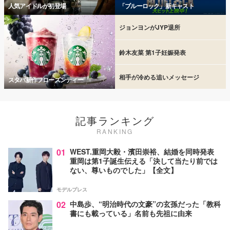
人気アイドルが初登場
「ブルーロック」新キャスト
ジョンヨンがJYP退所
鈴木友菜 第1子妊娠発表
相手が冷める追いメッセージ
スタバ新作フローズンティー
記事ランキング
RANKING
01
WEST.重岡大毅・濱田崇裕、結婚を同時発表
重岡は第1子誕生伝える「決して当たり前では
ない、尊いものでした」【全文】
モデルプレス
02
中島歩、“明治時代の文豪”の玄孫だった「教科
書にも載っている」名前も先祖に由来