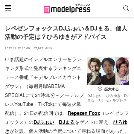
レペゼンフォックスDJふぉい＆DJまる、個人
活動の予定は？ひろゆきがアドバイス
2022.11.22 10:00
57,977
views
いま話題のインフルエンサーをラン
キング形式で発表するランキングニ
ュース番組『モデルプレスカウント
ダウン』（毎週月曜ABEMA
拡大する
SPECIALにて21時30分～／モデルプ
DJふぉい、ひろゆき、DJ
まる （C）モデルプレス
レスYouTube・TikTokにて毎週火曜
配信）。21日の配信回では、
Repezen Foxx
（レペゼンフ
ォックス）の
DJふぉい
、
DJまる
をゲストに迎え、
ひろゆ
き
が対談。個人活動の予定について尋ねる場面があった。