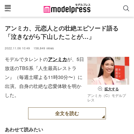
アンミカ、元恋人との壮絶エピソード語る
「泣きながら下山したことが…」
2022.11.06 10:49
158,849
views
モデルでタレントの
アンミカ
が、5日
放送のTBS系『人生最高レストラ
ン』（毎週土曜よる11時30分〜）に
出演。自身の壮絶な恋愛体験を明か
拡大する
した。
アンミカ（C）モデルプ
レス
全文を読む
あわせて読みたい