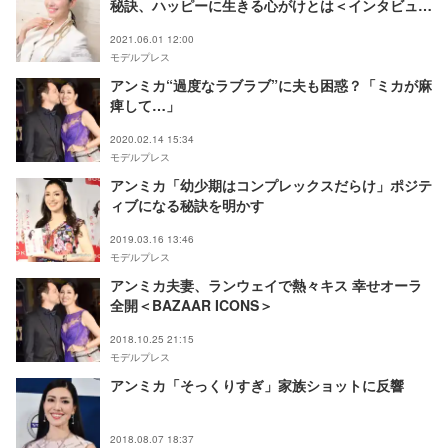
秘訣、ハッピーに生きる心がけとは＜インタビュー
＞
2021.06.01 12:00
モデルプレス
アンミカ“過度なラブラブ”に夫も困惑？「ミカが麻
痺して…」
2020.02.14 15:34
モデルプレス
アンミカ「幼少期はコンプレックスだらけ」ポジテ
ィブになる秘訣を明かす
2019.03.16 13:46
モデルプレス
アンミカ夫妻、ランウェイで熱々キス 幸せオーラ
全開＜BAZAAR ICONS＞
2018.10.25 21:15
モデルプレス
アンミカ「そっくりすぎ」家族ショットに反響
2018.08.07 18:37