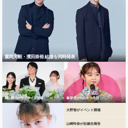
重岡大毅・濱田崇裕 結婚を同時発表
福山雅治がサプライズ登場
峯岸 夫からのキス告白
大野智がイベント開催
山崎怜奈が妊娠生報告