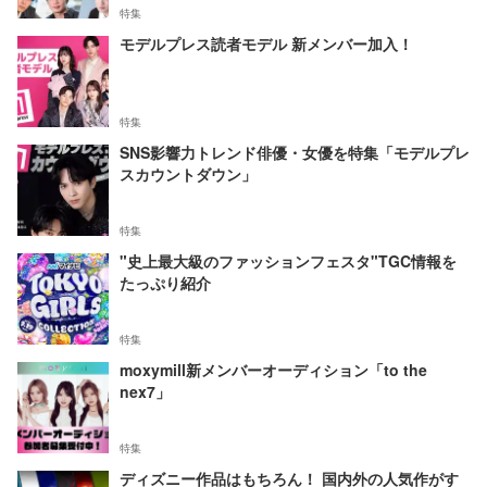
特集
モデルプレス読者モデル 新メンバー加入！
特集
SNS影響力トレンド俳優・女優を特集「モデルプレ
スカウントダウン」
特集
"史上最大級のファッションフェスタ"TGC情報を
たっぷり紹介
特集
moxymill新メンバーオーディション「to the
nex7」
特集
ディズニー作品はもちろん！ 国内外の人気作がす