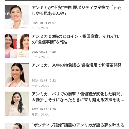
アンミカが“不安”告白 即ポジティブ変換で「わた
しやる気あるんや」
2022.10.04 21:07
モデルプレス
アンミカ＆3時のヒロイン・福田麻貴、それぞれ
の“負傷事情”を報告
2022.08.23 14:28
モデルプレス
アンミカ、来年の抱負語る 資格活用で和漢茶開発
2021.12.14 12:22
モデルプレス
アンミカ、パリでの衝撃「価値観が変化した瞬間」
＆挫折しそうになったときに乗り越える方法を明か
す＜モデルプレスインタビュー＞
2021.10.12 17:26
モデルプレス
“ポジティブ語録”話題のアンミカが語る夢を叶える