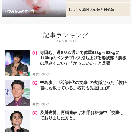
しつこい異性の心理と対処法
バブみfaceの作り方
記事ランキング
RANKING
01
寺田心、週6ジム通いで体重62kg→82kgに
110kgのベンチプレス持ち上げる姿披露「胸板
の厚みすごい」「かっこいい」と反響
モデルプレス
02
中島歩、“明治時代の文豪”の玄孫だった「教科
書にも載っている」名前も先祖に由来
モデルプレス
03
及川光博、再婚発表 お相手は妊娠中「交際し
ておりました方と」