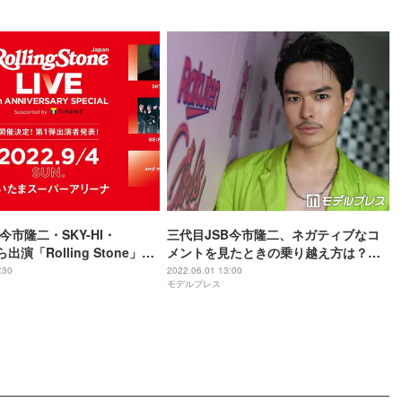
ANNIVERSARY SPECIAL」レポート＞
今市隆二・SKY-HI・
三代目JSB今市隆二、ネガティブなコ
Tら出演「Rolling Stone」ア
メントを見たときの乗り越え方は？
大規模ライブ開催決定
SNSが発展した今伝えたいこと＜モデ
:30
2022.06.01 13:00
モデルプレス
ルプレスインタビュー＞