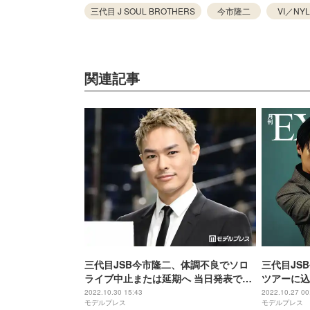
三代目 J SOUL BROTHERS
今市隆二
VI／NYL
関連記事
三代目JSB今市隆二、体調不良でソロ
三代目JS
ライブ中止または延期へ 当日発表で謝
ツアーに込
罪「皆さんのことを考えると胸が痛い
EXILE」
2022.10.30 15:43
2022.10.27 00
モデルプレス
モデルプレス
です」＜コメント全文＞