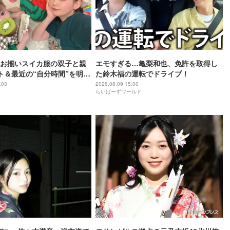
お揃いスイカ服の双子と親
エモすぎる…亀梨和也、免許を取得し
ト＆最近の“自分時間”を明か
た鈴木福の運転でドライブ！
:03
2026.08.09 15:00
らいばーずワールド