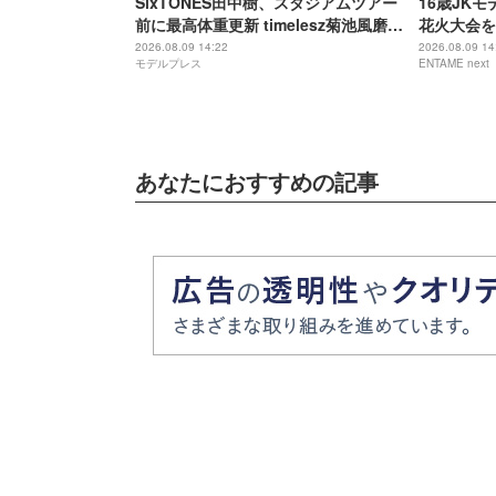
SixTONES田中樹、スタジアムツアー
16歳JK
前に最高体重更新 timelesz菊池風磨か
花火大会を
らのアドバイスにツッコミ「聞いてた
ぎ」
2026.08.09 14:22
2026.08.09 14
モデルプレス
ENTAME next
話と違うじゃないか！」
あなたにおすすめの記事