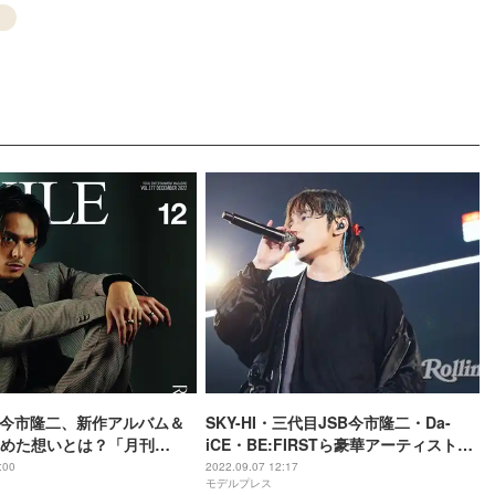
B今市隆二、新作アルバム＆
SKY-HI・三代目JSB今市隆二・Da-
めた想いとは？「月刊
iCE・BE:FIRSTら豪華アーティスト集
単独初表紙
結 9時間超の圧巻ステージ＜「Rolling
:00
2022.09.07 12:17
モデルプレス
Stone Japan LIVE 5th