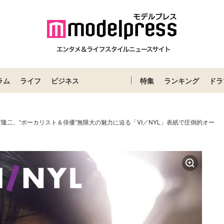
ラム
ライフ
ビジネス
特集
ランキング
ドラ
市隆二、“ボーカリスト＆俳優”無限大の魅力に迫る「VI／NYL」表紙で圧倒的オー