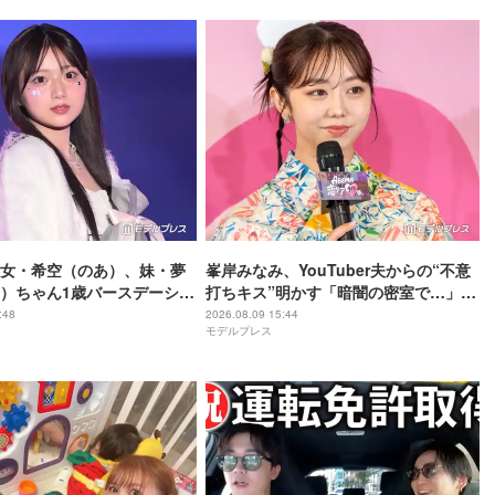
女・希空（のあ）、妹・夢
峯岸みなみ、YouTuber夫からの“不意
）ちゃん1歳バースデーショ
打ちキス”明かす「暗闇の密室で…」
愛があふれてる」「最高の
「久しぶりに夫にドキッと」
:48
2026.08.09 15:44
モデルプレス
響