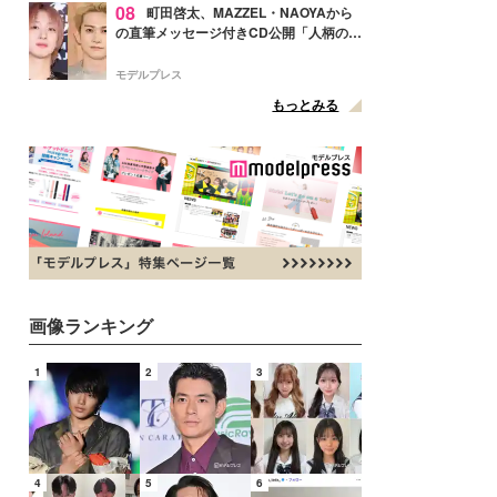
08
町田啓太、MAZZEL・NAOYAから
の直筆メッセージ付きCD公開「人柄の良
さがにじみ出てる」の声
モデルプレス
もっとみる
画像ランキング
1
2
3
4
5
6