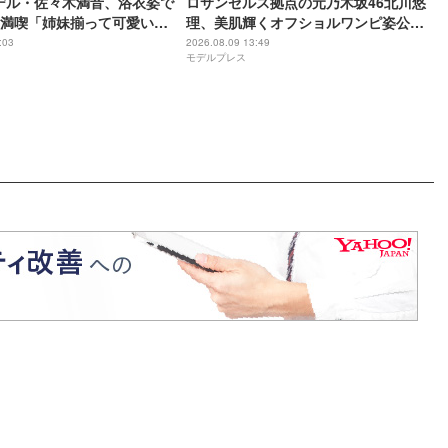
モデル・佐々木満音、浴衣姿で
ロサンゼルス拠点の元乃木坂46北川悠
満喫「姉妹揃って可愛いす
理、美肌輝くオフショルワンピ姿公開
「色白で眩しい」「デコルテ綺麗」と
:03
2026.08.09 13:49
モデルプレス
反響