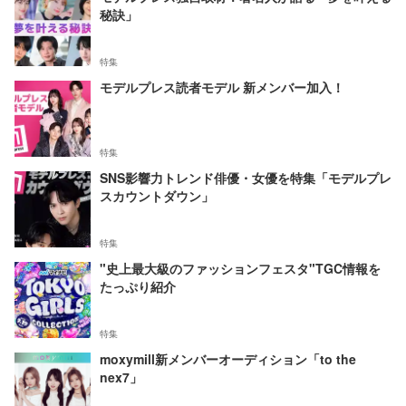
秘訣」
特集
モデルプレス読者モデル 新メンバー加入！
特集
SNS影響力トレンド俳優・女優を特集「モデルプレ
スカウントダウン」
特集
"史上最大級のファッションフェスタ"TGC情報を
たっぷり紹介
特集
moxymill新メンバーオーディション「to the
nex7」