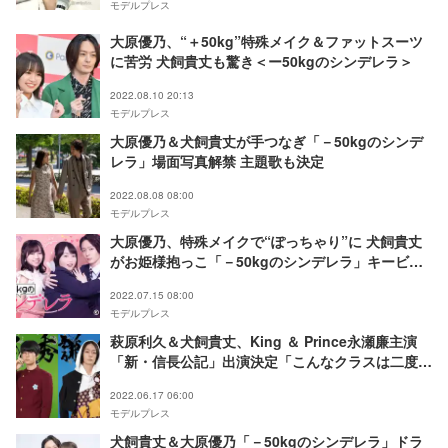
モデルプレス
大原優乃、“＋50kg”特殊メイク＆ファットスーツ
に苦労 犬飼貴丈も驚き＜ー50kgのシンデレラ＞
2022.08.10 20:13
モデルプレス
大原優乃＆犬飼貴丈が手つなぎ「－50kgのシンデ
レラ」場面写真解禁 主題歌も決定
2022.08.08 08:00
モデルプレス
大原優乃、特殊メイクで“ぽっちゃり”に 犬飼貴丈
がお姫様抱っこ「－50kgのシンデレラ」キービジ
ュアル解禁
2022.07.15 08:00
モデルプレス
萩原利久＆犬飼貴丈、King ＆ Prince永瀬廉主演
「新・信長公記」出演決定「こんなクラスは二度と
ない」
2022.06.17 06:00
モデルプレス
犬飼貴丈＆大原優乃「－50kgのシンデレラ」ドラ