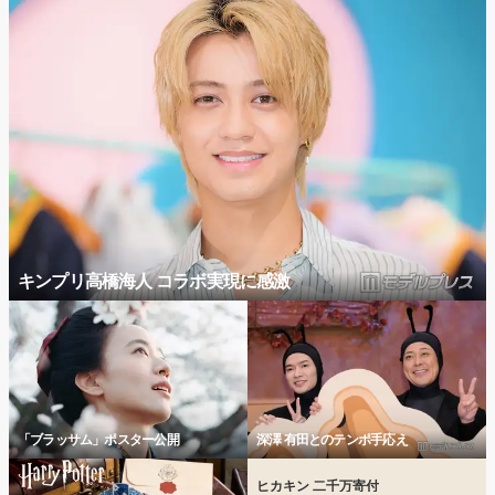
キンプリ高橋海人 コラボ実現に感激
「ブラッサム」ポスター公開
深澤 有田とのテンポ手応え
ヒカキン 二千万寄付