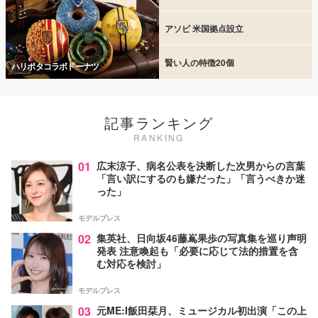
アソビ 米国拠点設立
賢い人の特徴20個
ハリポタコラボドーナツ
記事ランキング
RANKING
01
広末涼子、病名公表を決断した次男からの言葉
「言い訳にするのも嫌だった」「言うべきか迷
った」
モデルプレス
02
集英社、日向坂46藤嶌果歩の写真集を巡り声明
発表 注意喚起も「必要に応じて法的措置を含
む対応を検討」
モデルプレス
03
元ME:I飯田栞月、ミュージカル初出演「この上