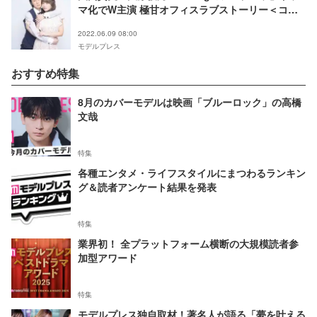
マ化でW主演 極甘オフィスラブストーリー＜コメ
ント＞
2022.06.09 08:00
モデルプレス
おすすめ特集
8月のカバーモデルは映画「ブルーロック」の高橋
文哉
特集
各種エンタメ・ライフスタイルにまつわるランキン
グ＆読者アンケート結果を発表
特集
業界初！ 全プラットフォーム横断の大規模読者参
加型アワード
特集
モデルプレス独自取材！著名人が語る「夢を叶える