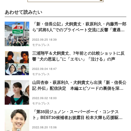
中西瞬祐、下村未空、西
田一咲（前列左から）小
畑充輝、榮田惟一郎、高
あわせて読みたい
野渉聖、西原悠晟、野口
輝、福間悠生、藤本洸大
（C）モデルプレス
「新・信長公記」犬飼貴丈・萩原利久・内藤秀一郎
ら“武将5人”でのプライベート交流に反響「遭遇し
たい」「仲良しで可愛い」
2022.09.25 18:39
モデルプレス
三浦翔平＆犬飼貴丈、7年前との比較ショットに反
響 “犬の恩返し”に「エモい」「泣ける」の声
2022.09.04 18:47
モデルプレス
山田杏奈・萩原利久・犬飼貴丈ら出演「新・信長公
記 外伝」配信決定 本編エピソードの裏側を深掘
り
2022.09.02 18:00
モデルプレス
「第35回ジュノン・スーパーボーイ・コンテス
ト」BEST30候補者お披露目 松本大輝も応援駆け
つける「新しく進化していってるな」
2022.08.20 15:06