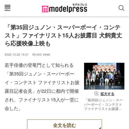
「第35回ジュノン・スーパーボーイ・コンテ
スト」ファイナリスト15人お披露目 犬飼貴丈
ら応援映像上映も
2022.10.22 15:31
59,003
views
若手俳優の登竜門として知られる
「第35回ジュノン・スーパーボー
イ・コンテスト ファイナリストお披
露目記者会見」が22日に都内で開催
拡大する
され、ファイナリスト15人が一堂に
「第35回ジュノン・スー
パーボーイ・コンテスト
会した。
ファイナリストお披露目
記者会見」に出席した
（後列左から）宗像隼
司、吉田剛明、和田桜
全文を読む
我、土肥晨光、堤亮人、