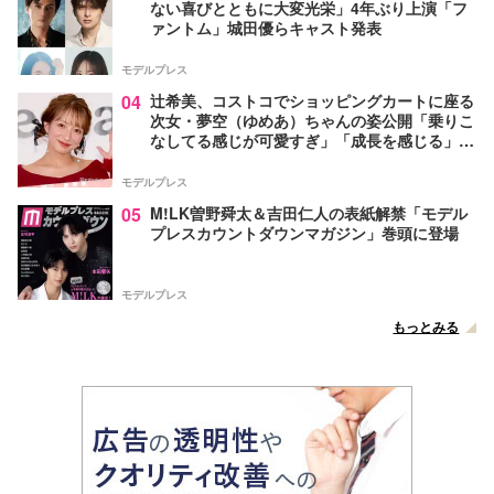
ない喜びとともに大変光栄」4年ぶり上演「フ
ァントム」城田優らキャスト発表
モデルプレス
04
辻希美、コストコでショッピングカートに座る
次女・夢空（ゆめあ）ちゃんの姿公開「乗りこ
なしてる感じが可愛すぎ」「成長を感じる」の
声
モデルプレス
05
M!LK曽野舜太＆吉田仁人の表紙解禁「モデル
プレスカウントダウンマガジン」巻頭に登場
モデルプレス
もっとみる