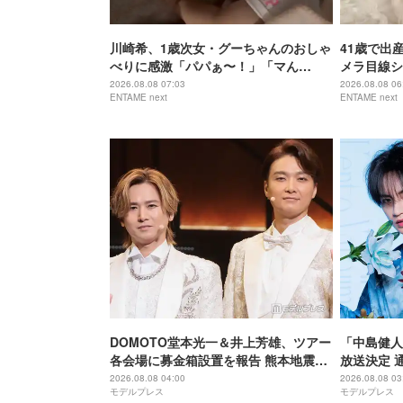
川崎希、1歳次女・グーちゃんのおしゃ
41歳で出産
べりに感激「パパぁ〜！」「マん
メラ目線シ
マ！」
る」
2026.08.08 07:03
2026.08.08 06
ENTAME next
ENTAME next
DOMOTO堂本光一＆井上芳雄、ツアー
「中島健人
各会場に募金箱設置を報告 熊本地震受
放送決定 
け「ステージから元気を届けられる形
初担当
2026.08.08 04:00
2026.08.08 03
モデルプレス
モデルプレス
になれば」