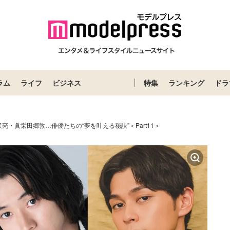
ラム
ライフ
ビジネス
特集
ランキング
ドラ
亮・眞栄田郷敦…俳優たちの“夢を叶える秘訣”＜Part11＞