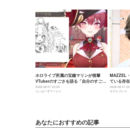
ホロライブ所属の宝鐘マリンが後輩
MAZZE
VTuberのすごさを語る「自分のすごさ
ている存在
に気づいてない」
存在」
2026.08.07 23:00
2026.08.07 22
らいばーずワールド
モデルプレス
あなたにおすすめの記事