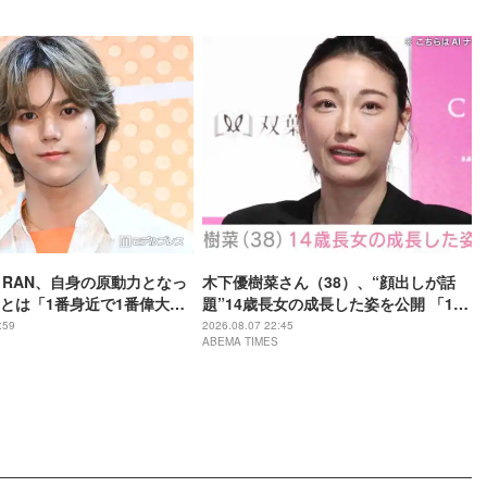
L・RAN、自身の原動力となっ
木下優樹菜さん（38）、“顔出しが話
とは「1番身近で1番偉大な
題”14歳長女の成長した姿を公開 「14
歳とは思えぬオトナっぽさ」「優樹菜
:59
2026.08.07 22:45
ABEMA TIMES
ちゃんにそっくりすぎる」など反響