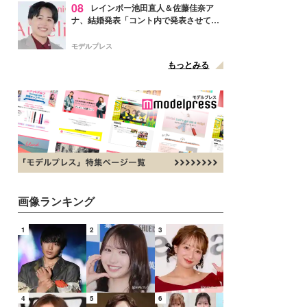
08
レインボー池田直人＆佐藤佳奈ア
ナ、結婚発表「コント内で発表させてい
ただきました」読売テレビ退社は生活拠
点変更のため
モデルプレス
もっとみる
画像ランキング
1
2
3
4
5
6