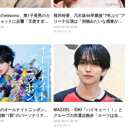
のmisono、第1子長男のカ
桜井玲香、乃木坂46卒業後“7年ぶり”ア
ョットに反響「天使すぎ
リーナ公演は「別物みたいな感覚があ
る」【New HISTORY COMING】
:03
2026.08.08 04:00
モデルプレス
のオールナイトニッポン」
MAZZEL・EIKI「ハイキュー！！」と
通称“1部”のパーソナリティ
グループの共通点熱弁「ルーツは全然
違うんですけど」
:00
2026.08.07 23:26
モデルプレス