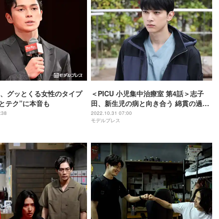
、グッとくる女性のタイプ
＜PICU 小児集中治療室 第4話＞志子
ざとテク”に本音も
田、新生児の病と向き合う 綿貫の過去
が明らかに
:38
2022.10.31 07:00
モデルプレス