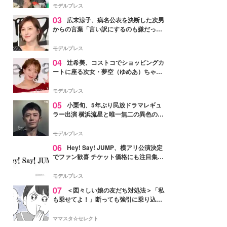
「かっこいい」と反響
モデルプレス
03
広末涼子、病名公表を決断した次男
からの言葉「言い訳にするのも嫌だっ
た」「言うべきか迷った」
モデルプレス
04
辻希美、コストコでショッピングカ
ートに座る次女・夢空（ゆめあ）ちゃん
の姿公開「乗りこなしてる感じが可愛す
ぎ」「成長を感じる」の声
モデルプレス
05
小栗旬、5年ぶり民放ドラマレギュ
ラー出演 横浜流星と唯一無二の異色のバ
ディで初共演【LOST10】
モデルプレス
06
Hey! Say! JUMP、横アリ公演決定
でファン歓喜 チケット価格にも注目集ま
る「激アツ」「平成に戻ったみたい」
モデルプレス
07
＜図々しい娘の友だち対処法＞「私
も乗せてよ！」断っても強引に乗り込ん
でくる友だち【第1話まんが】
ママスタ☆セレクト