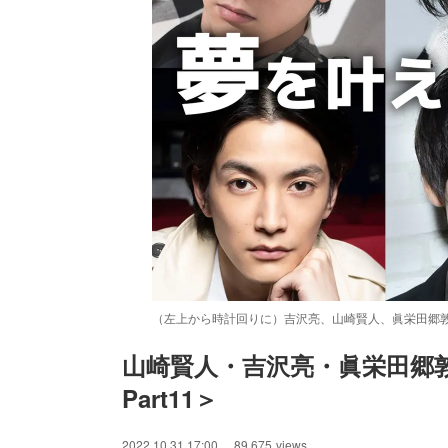
（左上から時計回りに）吉沢亮、山崎賢人、眞栄田郷敦
山崎賢人・吉沢亮・眞栄田郷
Part11＞
/
Unmute
2022.10.31 17:00
89,675
views