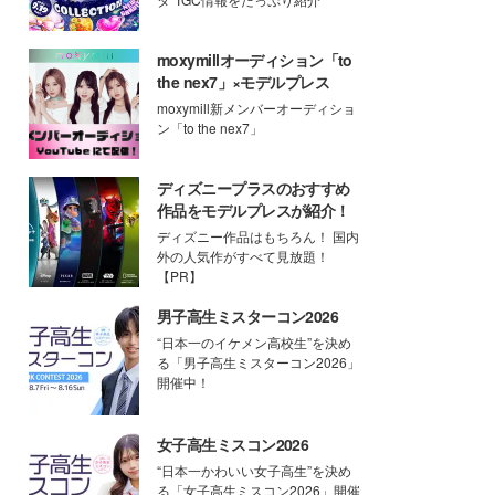
moxymillオーディション「to
the nex7」×モデルプレス
moxymill新メンバーオーディショ
ン「to the nex7」
ディズニープラスのおすすめ
作品をモデルプレスが紹介！
ディズニー作品はもちろん！ 国内
外の人気作がすべて見放題！
【PR】
男子高生ミスターコン2026
“日本一のイケメン高校生”を決め
る「男子高生ミスターコン2026」
開催中！
女子高生ミスコン2026
“日本一かわいい女子高生”を決め
る「女子高生ミスコン2026」開催