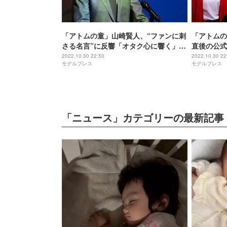
「アトムの童」山崎賢人、“ファンに刺
「アトムの
さる名言”に反響「オタク心に響く」
直後の公式
「どの界隈にも当てはまる」
する」
2022.10.30 22:50
2022.10.30 22
モデルプレス
モデルプレス
「ニュース」カテゴリーの最新記事