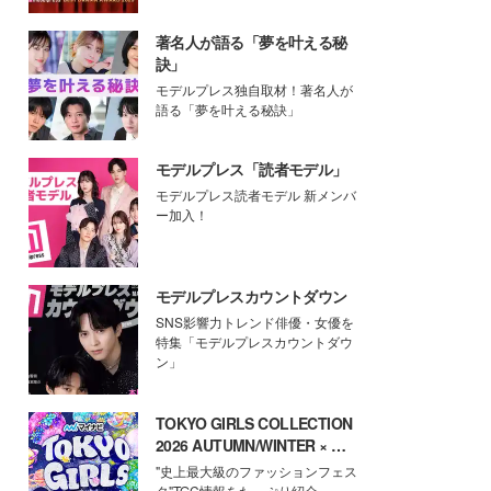
著名人が語る「夢を叶える秘
訣」
モデルプレス独自取材！著名人が
語る「夢を叶える秘訣」
モデルプレス「読者モデル」
モデルプレス読者モデル 新メンバ
ー加入！
モデルプレスカウントダウン
SNS影響力トレンド俳優・女優を
特集「モデルプレスカウントダウ
ン」
TOKYO GIRLS COLLECTION
2026 AUTUMN/WINTER × モ
デルプレス
"史上最大級のファッションフェス
タ"TGC情報をたっぷり紹介