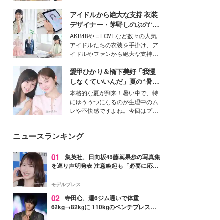
を集めています。メイクやファッ
アイドルから絶大な支持 衣装
ションの完成度を高めるベースと
して、“髪そのものの美しさ”に改
デザイナー・茅野しのぶの“可
めて注目する人が増えている様
愛い”を作る美学＜「シチズン
AKB48や＝LOVEなど数々の人気
子。今回は、そんな憧れの艶やか
クロスシー」インタビュー＞
アイドルたちの衣装を手掛け、ア
な髪を日常で叶える、美容好きの
イドルやファンから絶大な支持を
女性たちのヘアケア事情を紹介し
得る、株式会社オサレカンパニー
ます。
愛甲ひかり＆橋下美好「我慢
取締役兼クリエイティブディレク
ター・茅野しのぶ。一人ひとりの
しなくていいんだ」夏の“暑さ
個性に寄り添い、魅力を引き出す
対策”の新しい選択肢とは？
本格的な夏が到来！暑い中で、特
衣装作りは、多くの女性たちに勇
にゆううつになるのが生理中のム
気と自信を与え続けている。
レや不快感ですよね。今回はプラ
イベートでも仲良しで旅行好きな
モデル・愛甲ひかりさんと橋下美
ニュースランキング
好さんを迎えて本音で女子会トー
ク。猛暑のお出かけを快適に過ご
すヒントや、2人が感動した夏の
01
集英社、日向坂46藤嶌果歩の写真集
生理の新常識にも迫りました。
を巡り声明発表 注意喚起も「必要に応じ
て法的措置を含む対応を検討」
モデルプレス
02
寺田心、週6ジム通いで体重
62kg→82kgに 110kgのベンチプレス持
ち上げる姿披露「胸板の厚みすごい」