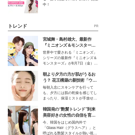
中！
トレンド
PR
宮城舞・島村雄大、最新作
『ミニオンズ＆モンスター
ズ』の魅力熱弁 ハチャメチャ
世界中で愛される「ミニオンズ」
だけじゃない“友情と絆”に感
シリーズの最新作『ミニオンズ＆
動
モンスターズ』が8月7日（金）に
公開。モデルプレスでは、“大のミ
朝より夕方の方が肌がうるお
ニオン好き”という共通点を持つモ
デルの宮城舞と島村雄大の特別対
う？ 花王構築の新技術「ウォ
談をお届け！それぞれの視点か
ーターキャプチャリングスキ
毎朝入念にスキンケアを行って
ら、今作ならではの魅力や予想外
ン（捕水肌）」がスキンケア
も、夕方には肌の乾燥を感じてし
の感動をもたらす奥深いストーリ
の常識を変える予感
まったり、保湿ミストが手放せな
ーについて熱く語り合ってもらっ
いという読者も多いのでは？そん
た。
韓国発の“艶髪トレンド”到来
な美容の常識を大きく変える可能
性を秘めた、革新的な「Water
美容好きの女性の自信を育む
Capturing Skin（ウォーターキャ
「ヘアケア事情」って？
今、韓国をはじめ国内外で
プチャリングスキン：捕水肌）」
「Glass Hair（グラスヘア）」と
技術を、花王が構築した。
呼ばれる艶髪スタイルが熱い視線