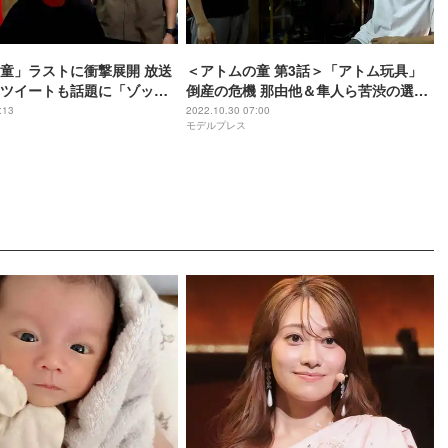
童」ラストに衝撃展開 放送
＜アトムの童 第3話＞「アトム玩具」
ツイートも話題に「ゾッと
倒産の危機 那由他＆隼人ら苦渋の選択
迫られる
:13
2022.10.30 07:00
モデルプレス