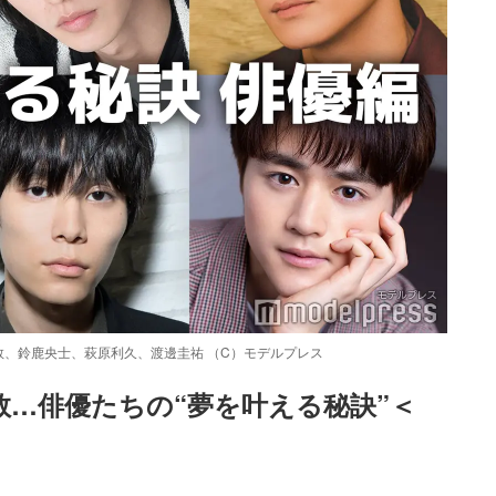
、鈴鹿央士、萩原利久、渡邊圭祐 （C）モデルプレス
敦…俳優たちの“夢を叶える秘訣”＜
Loaded
:
52.23%