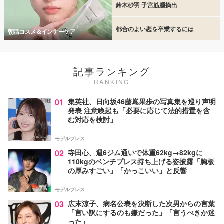
鈴木砂羽 子宮筋腫摘出
都合のよい恋を卒業するには
朝活コスメ＆インナーケア
記事ランキング
RANKING
01
集英社、日向坂46藤嶌果歩の写真集を巡り声明
発表 注意喚起も「必要に応じて法的措置を含
む対応を検討」
モデルプレス
02
寺田心、週6ジム通いで体重62kg→82kgに
110kgのベンチプレス持ち上げる姿披露「胸板
の厚みすごい」「かっこいい」と反響
モデルプレス
03
広末涼子、病名公表を決断した次男からの言葉
「言い訳にするのも嫌だった」「言うべきか迷
った」