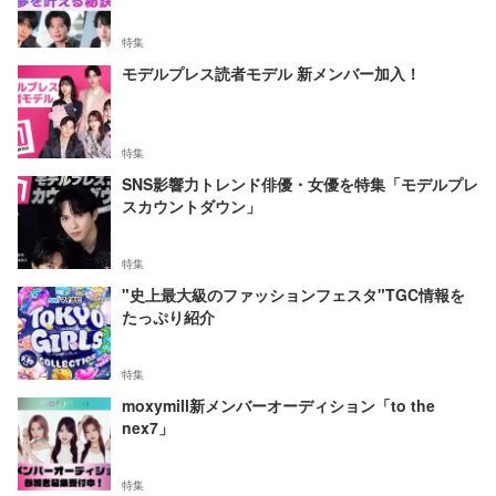
特集
モデルプレス読者モデル 新メンバー加入！
特集
SNS影響力トレンド俳優・女優を特集「モデルプレ
スカウントダウン」
特集
"史上最大級のファッションフェスタ"TGC情報を
たっぷり紹介
特集
moxymill新メンバーオーディション「to the
nex7」
特集