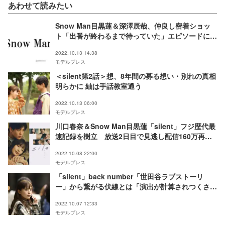
あわせて読みたい
Snow Man目黒蓮＆深澤辰哉、仲良し密着ショッ
ト「出番が終わるまで待っていた」エピソードにも
反響「可愛すぎる」「全てが尊い」
2022.10.13 14:38
モデルプレス
＜silent第2話＞想、8年間の募る想い・別れの真相
明らかに 紬は手話教室通う
2022.10.13 06:00
モデルプレス
川口春奈＆Snow Man目黒蓮「silent」フジ歴代最
速記録を樹立 放送2日目で見逃し配信160万再生
突破
2022.10.08 22:00
モデルプレス
「silent」back number「世田谷ラブストーリ
ー」から繋がる伏線とは「演出が計算されつくされ
てる」
2022.10.07 12:33
モデルプレス