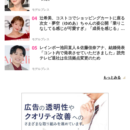
モデルプレス
04
辻希美、コストコでショッピングカートに座る
次女・夢空（ゆめあ）ちゃんの姿公開「乗りこ
なしてる感じが可愛すぎ」「成長を感じる」の
声
モデルプレス
05
レインボー池田直人＆佐藤佳奈アナ、結婚発表
「コント内で発表させていただきました」読売
テレビ退社は生活拠点変更のため
モデルプレス
もっとみる