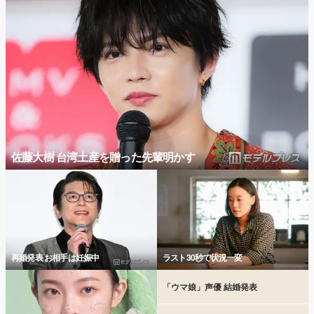
佐藤大樹 台湾土産を贈った先輩明かす
再婚発表 お相手は妊娠中
ラスト30秒で状況一変
「ウマ娘」声優 結婚発表