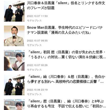
川口春奈＆目黒蓮「silent」役名とリンクする作文
のフレーズが話題
2022.10.07 11:53
モデルプレス
Snow Man目黒蓮、学生時代のエピソードにバナ
ナマン設楽統「漫画の主人公みたいだね」
2022.10.07 09:55
モデルプレス
「silent」初回 想（目黒蓮）の音が失われた世界・
「うるさい」の対比…重く切ない演出＆伏線に視聴
者涙
2022.10.07 00:26
モデルプレス
「silent」紬（川口春奈）＆想（目黒蓮）、告白か
ら儚すぎる別れへ 高校時代の恋愛模様に反響「幸
せからの一転が切ない」「しんどい」
2022.10.06 23:19
モデルプレス
「silent」想（目黒蓮）、紬（川口春奈）と8年ぶ
り再会するも号泣 手話で伝える想いに「初回から