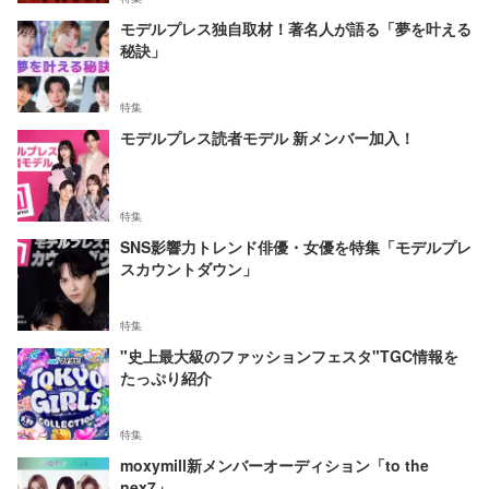
モデルプレス独自取材！著名人が語る「夢を叶える
秘訣」
特集
モデルプレス読者モデル 新メンバー加入！
特集
SNS影響力トレンド俳優・女優を特集「モデルプレ
スカウントダウン」
特集
"史上最大級のファッションフェスタ"TGC情報を
たっぷり紹介
特集
moxymill新メンバーオーディション「to the
nex7」