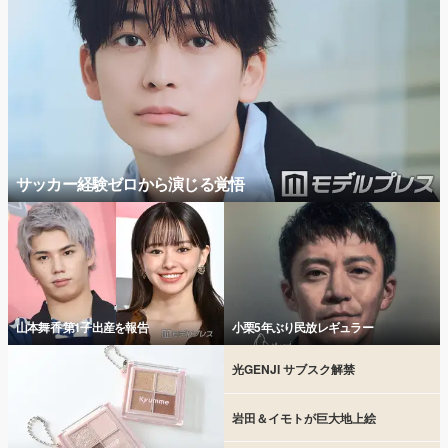
サッカー経験ゼロから演じる覚悟
山本舞香 第1子出産を報告
小栗5年ぶり民放レギュラー
光GENJI サブスク解禁
岩田＆イモトが巨大地上絵