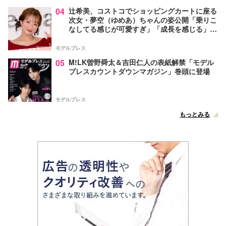
04
辻希美、コストコでショッピングカートに座る
次女・夢空（ゆめあ）ちゃんの姿公開「乗りこ
なしてる感じが可愛すぎ」「成長を感じる」の
声
モデルプレス
05
M!LK曽野舜太＆吉田仁人の表紙解禁「モデル
プレスカウントダウンマガジン」巻頭に登場
モデルプレス
もっとみる