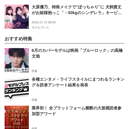
大原優乃、特殊メイクで“ぽっちゃり”に 犬飼貴丈
がお姫様抱っこ「－50kgのシンデレラ」キービジ
ュアル解禁
2022.07.15 08:00
モデルプレス
おすすめ特集
8月のカバーモデルは映画「ブルーロック」の高橋
文哉
特集
各種エンタメ・ライフスタイルにまつわるランキン
グ＆読者アンケート結果を発表
特集
業界初！ 全プラットフォーム横断の大規模読者参
加型アワード
特集