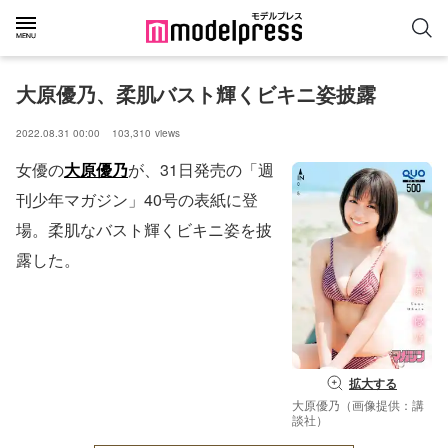
大原優乃、柔肌バスト輝くビキニ姿披露
2022.08.31 00:00
103,310
views
女優の
大原優乃
が、31日発売の「週
刊少年マガジン」40号の表紙に登
場。柔肌なバスト輝くビキニ姿を披
露した。
拡大する
大原優乃（画像提供：講
談社）