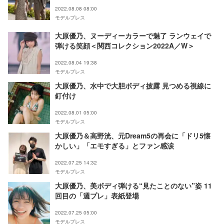
2022.08.08 08:00
モデルプレス
大原優乃、ヌーディーカラーで魅了 ランウェイで
弾ける笑顔＜関西コレクション2022A／W＞
2022.08.04 19:38
モデルプレス
大原優乃、水中で大胆ボディ披露 見つめる視線に
釘付け
2022.08.01 05:00
モデルプレス
大原優乃＆高野洸、元Dream5の再会に「ドリ5懐
かしい」「エモすぎる」とファン感涙
2022.07.25 14:32
モデルプレス
大原優乃、美ボディ弾ける“見たことのない”姿 11
回目の「週プレ」表紙登場
2022.07.25 05:00
モデルプレス