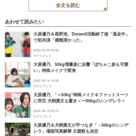
全文を読む
あわせて読みたい
大原優乃＆高野洸、Dream5活動終了後「逃走中」
で初共演「感慨深かった」
2022.08.26 06:00
モデルプレス
大原優乃、50kg増量姿に反響「ぽちゃこ姿も可愛
い」特殊メイクで変身
2022.08.14 13:08
モデルプレス
大原優乃、“＋50kg”特殊メイク＆ファットスーツ
に苦労 犬飼貴丈も驚き＜ー50kgのシンデレラ＞
2022.08.10 20:13
モデルプレス
大原優乃＆犬飼貴丈が手つなぎ「－50kgのシンデ
レラ」場面写真解禁 主題歌も決定