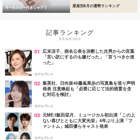
星座別8月の運勢ランキング
キーホルダー付きシャドウ
記事ランキング
RANKING
01
広末涼子、病名公表を決断した次男からの言葉
「言い訳にするのも嫌だった」「言うべきか迷
った」
モデルプレス
02
集英社、日向坂46藤嶌果歩の写真集を巡り声明
発表 注意喚起も「必要に応じて法的措置を含
む対応を検討」
モデルプレス
03
元ME:I飯田栞月、ミュージカル初出演「この上
ない喜びとともに大変光栄」4年ぶり上演「フ
ァントム」城田優らキャスト発表
モデルプレス