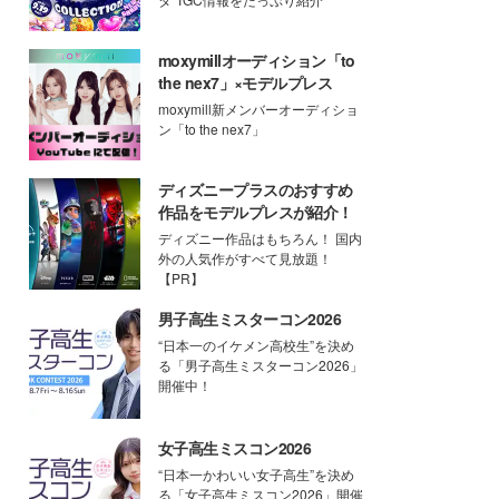
moxymillオーディション「to
the nex7」×モデルプレス
moxymill新メンバーオーディショ
ン「to the nex7」
ディズニープラスのおすすめ
作品をモデルプレスが紹介！
ディズニー作品はもちろん！ 国内
外の人気作がすべて見放題！
【PR】
男子高生ミスターコン2026
“日本一のイケメン高校生”を決め
る「男子高生ミスターコン2026」
開催中！
女子高生ミスコン2026
“日本一かわいい女子高生”を決め
る「女子高生ミスコン2026」開催