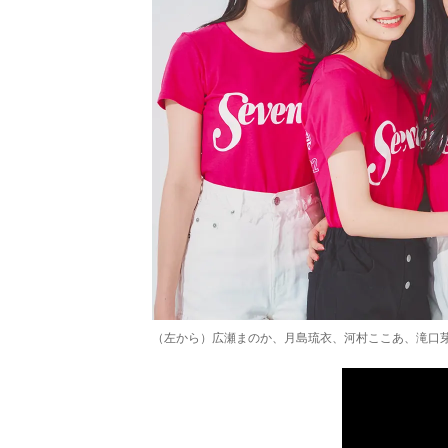
（左から）広瀬まのか、月島琉衣、河村ここあ、滝口芽里