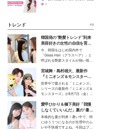
中！
トレンド
PR
韓国発の“艶髪トレンド”到来
美容好きの女性の自信を育む
「ヘアケア事情」って？
今、韓国をはじめ国内外で
「Glass Hair（グラスヘア）」と
呼ばれる艶髪スタイルが熱い視線
を集めています。メイクやファッ
宮城舞・島村雄大、最新作
ションの完成度を高めるベースと
して、“髪そのものの美しさ”に改
『ミニオンズ＆モンスター
めて注目する人が増えている様
ズ』の魅力熱弁 ハチャメチャ
世界中で愛される「ミニオンズ」
子。今回は、そんな憧れの艶やか
だけじゃない“友情と絆”に感
シリーズの最新作『ミニオンズ＆
な髪を日常で叶える、美容好きの
動
モンスターズ』が8月7日（金）に
女性たちのヘアケア事情を紹介し
公開。モデルプレスでは、“大のミ
ます。
愛甲ひかり＆橋下美好「我慢
ニオン好き”という共通点を持つモ
デルの宮城舞と島村雄大の特別対
しなくていいんだ」夏の“暑さ
談をお届け！それぞれの視点か
対策”の新しい選択肢とは？
本格的な夏が到来！暑い中で、特
ら、今作ならではの魅力や予想外
にゆううつになるのが生理中のム
の感動をもたらす奥深いストーリ
レや不快感ですよね。今回はプラ