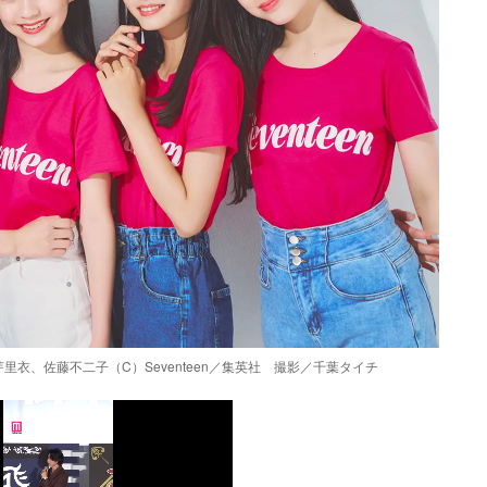
衣、佐藤不二子（C）Seventeen／集英社 撮影／千葉タイチ