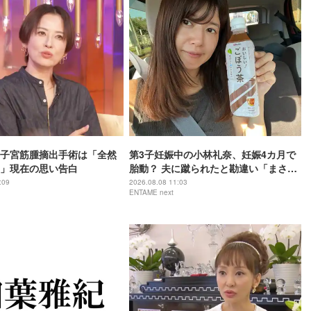
子宮筋腫摘出手術は「全然
第3子妊娠中の小林礼奈、妊娠4カ月で
」現在の思い告白
胎動？ 夫に蹴られたと勘違い「まさか
赤ちゃんだった」
:09
2026.08.08 11:03
ENTAME next