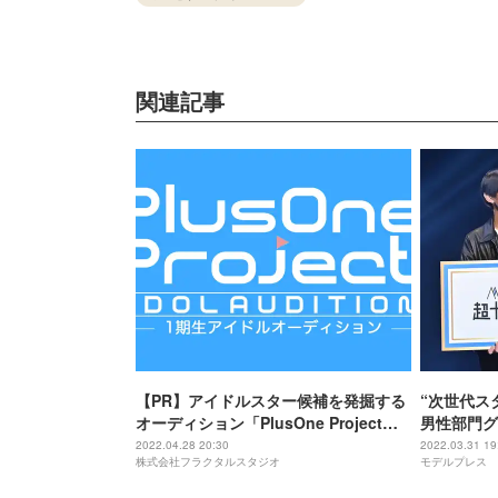
関連記事
【PR】アイドルスター候補を発掘する
“次世代ス
オーディション「PlusOne Project」
男性部門グ
開催
「Mr.超
2022.04.28 20:30
2022.03.31 19
株式会社フラクタルスタジオ
モデルプレス
ン2022」
FES－202