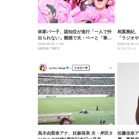
林家パー子、認知症が進行「一人で外
相葉雅紀、
出られない」難聴で夫・ペーと「筆
「ラジオや
談」…自宅全焼から約1年
やりたい」
2026.08.08 11:00
2026.08.08 10
ABEMA TIMES
モデルプレス
幕
高木由梨奈アナ、妊娠発表 夫・岸田タ
佐藤佳奈ア