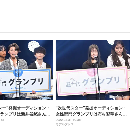
ター”発掘オーディション・
“次世代スター”発掘オーディション・
ランプリは新井谷悠さん
女性部門グランプリは布村彩華さん
十代＆Ms.超十代オーディショ
「Mr.超十代＆Ms.超十代オーディショ
:43
2022.03.31 19:38
モデルプレス
＜超超十代－ULTRA TEENS
ン2022」＜超超十代－ULTRA TEENS
2＠TOKYO＞
FES－2022＠TOKYO＞