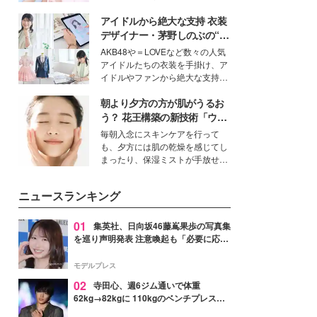
ーについて熱く語り合ってもらっ
イベートでも仲良しで旅行好きな
た。
アイドルから絶大な支持 衣装
モデル・愛甲ひかりさんと橋下美
好さんを迎えて本音で女子会トー
デザイナー・茅野しのぶの“可
ク。猛暑のお出かけを快適に過ご
愛い”を作る美学＜「シチズン
AKB48や＝LOVEなど数々の人気
すヒントや、2人が感動した夏の
クロスシー」インタビュー＞
アイドルたちの衣装を手掛け、ア
生理の新常識にも迫りました。
イドルやファンから絶大な支持を
得る、株式会社オサレカンパニー
朝より夕方の方が肌がうるお
取締役兼クリエイティブディレク
ター・茅野しのぶ。一人ひとりの
う？ 花王構築の新技術「ウォ
個性に寄り添い、魅力を引き出す
ーターキャプチャリングスキ
毎朝入念にスキンケアを行って
衣装作りは、多くの女性たちに勇
ン（捕水肌）」がスキンケア
も、夕方には肌の乾燥を感じてし
気と自信を与え続けている。
の常識を変える予感
まったり、保湿ミストが手放せな
いという読者も多いのでは？そん
な美容の常識を大きく変える可能
ニュースランキング
性を秘めた、革新的な「Water
Capturing Skin（ウォーターキャ
プチャリングスキン：捕水肌）」
01
集英社、日向坂46藤嶌果歩の写真集
技術を、花王が構築した。
を巡り声明発表 注意喚起も「必要に応じ
て法的措置を含む対応を検討」
モデルプレス
02
寺田心、週6ジム通いで体重
62kg→82kgに 110kgのベンチプレス持
ち上げる姿披露「胸板の厚みすごい」