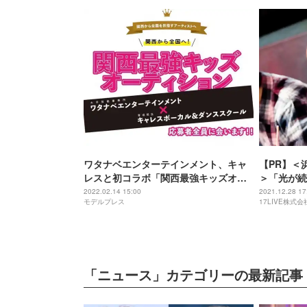
ワタナベエンターテインメント、キャ
【PR】＜
レスと初コラボ「関西最強キッズオー
＞「光が続
ディション」開催
ィストとし
2022.02.14 15:00
2021.12.28 17
モデルプレス
17LIVE株式会
ガーへの期
「ニュース」カテゴリーの最新記事