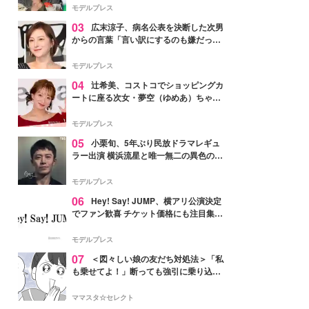
「かっこいい」と反響
モデルプレス
03
広末涼子、病名公表を決断した次男
からの言葉「言い訳にするのも嫌だっ
た」「言うべきか迷った」
モデルプレス
04
辻希美、コストコでショッピングカ
ートに座る次女・夢空（ゆめあ）ちゃん
の姿公開「乗りこなしてる感じが可愛す
ぎ」「成長を感じる」の声
モデルプレス
05
小栗旬、5年ぶり民放ドラマレギュ
ラー出演 横浜流星と唯一無二の異色のバ
ディで初共演【LOST10】
モデルプレス
06
Hey! Say! JUMP、横アリ公演決定
でファン歓喜 チケット価格にも注目集ま
る「激アツ」「平成に戻ったみたい」
モデルプレス
07
＜図々しい娘の友だち対処法＞「私
も乗せてよ！」断っても強引に乗り込ん
でくる友だち【第1話まんが】
ママスタ☆セレクト