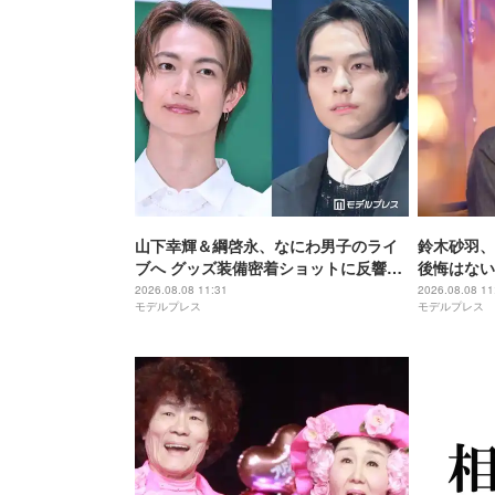
山下幸輝＆綱啓永、なにわ男子のライ
鈴木砂羽、
ブへ グッズ装備密着ショットに反響相
後悔はない
次ぐ「8LOOMポーズしてて神」「恭平
2026.08.08 11:31
2026.08.08 11
モデルプレス
モデルプレス
繋がり？」