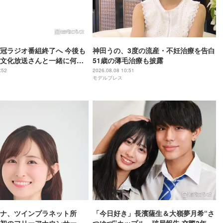
冠ラジオ番組終了へ 今後も
神田うの、3度の流産・不妊治療を告白
文化放送さんと一緒に何か
51歳の薄毛治療も披露
9月いっぱいで25年の歴史に
:52
2026.08.08 10:51
モデルプレス
ナ、ツインプラネット所
「今日好き」長濱薩生＆大嶺夢月希“さ