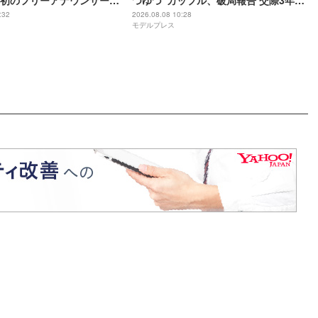
初のフリーアナウンサーに
つゆづ”カップル、破局報告 交際3年で
ンボー池田直人との結婚発
「それぞれ将来に向かって歩んでいく
:32
2026.08.08 10:28
モデルプレス
ことを決め」