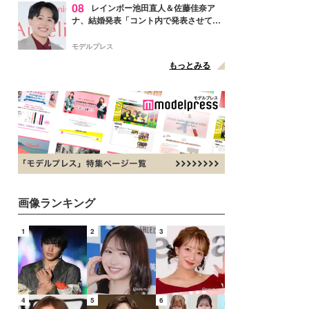
08
レインボー池田直人＆佐藤佳奈ア
ナ、結婚発表「コント内で発表させてい
ただきました」読売テレビ退社は生活拠
点変更のため
モデルプレス
もっとみる
画像ランキング
1
2
3
4
5
6