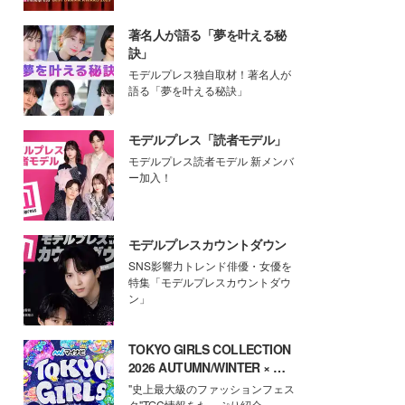
著名人が語る「夢を叶える秘
訣」
モデルプレス独自取材！著名人が
語る「夢を叶える秘訣」
モデルプレス「読者モデル」
モデルプレス読者モデル 新メンバ
ー加入！
モデルプレスカウントダウン
SNS影響力トレンド俳優・女優を
特集「モデルプレスカウントダウ
ン」
TOKYO GIRLS COLLECTION
2026 AUTUMN/WINTER × モ
デルプレス
"史上最大級のファッションフェス
タ"TGC情報をたっぷり紹介