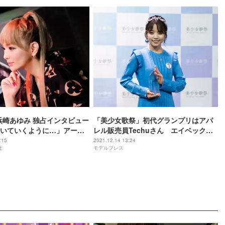
浜崎あゆみ 独占インタビュー
「美少女歌祭」初代グランプリはアパ
いていくように…」アーテ
レル販売員Techuさん エイベックス
ての覚悟とは？次世代シン
からの楽曲リリースも決定
:15
2021.12.14 13:24
社
モデルプレス
待も語る