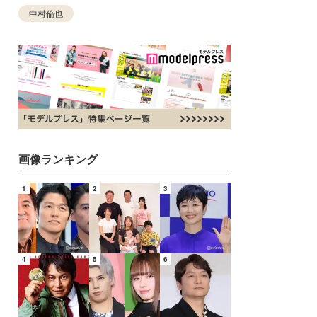
中村倫也
画像ランキング
1
2
3
4
5
6