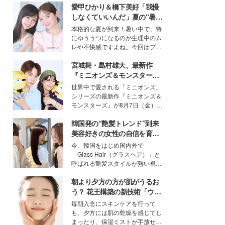
愛甲ひかり＆橋下美好「我慢
しなくていいんだ」夏の“暑さ
対策”の新しい選択肢とは？
本格的な夏が到来！暑い中で、特
にゆううつになるのが生理中のム
レや不快感ですよね。今回はプラ
イベートでも仲良しで旅行好きな
宮城舞・島村雄大、最新作
モデル・愛甲ひかりさんと橋下美
好さんを迎えて本音で女子会トー
『ミニオンズ＆モンスター
ク。猛暑のお出かけを快適に過ご
ズ』の魅力熱弁 ハチャメチャ
世界中で愛される「ミニオンズ」
すヒントや、2人が感動した夏の
だけじゃない“友情と絆”に感
シリーズの最新作『ミニオンズ＆
生理の新常識にも迫りました。
動
モンスターズ』が8月7日（金）に
公開。モデルプレスでは、“大のミ
韓国発の“艶髪トレンド”到来
ニオン好き”という共通点を持つモ
デルの宮城舞と島村雄大の特別対
美容好きの女性の自信を育む
談をお届け！それぞれの視点か
「ヘアケア事情」って？
今、韓国をはじめ国内外で
ら、今作ならではの魅力や予想外
「Glass Hair（グラスヘア）」と
の感動をもたらす奥深いストーリ
呼ばれる艶髪スタイルが熱い視線
ーについて熱く語り合ってもらっ
を集めています。メイクやファッ
た。
朝より夕方の方が肌がうるお
ションの完成度を高めるベースと
して、“髪そのものの美しさ”に改
う？ 花王構築の新技術「ウォ
めて注目する人が増えている様
ーターキャプチャリングスキ
毎朝入念にスキンケアを行って
子。今回は、そんな憧れの艶やか
ン（捕水肌）」がスキンケア
も、夕方には肌の乾燥を感じてし
な髪を日常で叶える、美容好きの
の常識を変える予感
まったり、保湿ミストが手放せな