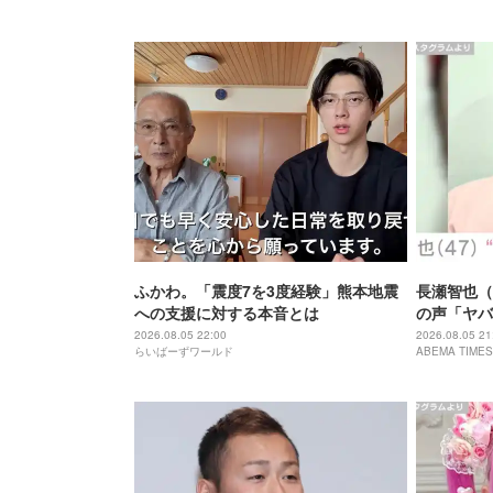
ふかわ。「震度7を3度経験」熊本地震
長瀬智也（
への支援に対する本音とは
の声「ヤバ
「ワイルド
2026.08.05 22:00
2026.08.05 21
らいばーずワールド
ABEMA TIMES