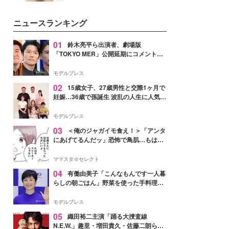
女性たちのヘアケア事情を紹介し
いという読者も多いのでは？そん
ます。
な美容の常識を大きく変える可能
ニュースランキング
性を秘めた、革新的な「Water
Capturing Skin（ウォーターキャ
プチャリングスキン：捕水肌）」
01
鈴木亮平ら出演者、劇場版
技術を、花王が構築した。
「TOKYO MER」公開延期にコメント
「現実のヒーローたちにチームMERから
最大の敬意とエールを」
モデルプレス
02
15歳女子、27歳男性と交際1ヶ月で
妊娠…36歳で孫誕生 波乱の人生に人気タ
レント思わずツッコミ「だいぶ危ねえ
よ！」
モデルプレス
03
＜俺のジャガイモ食え！＞「アンタ
にあげてるんだッ」恐怖で鳥肌…もはや
ストーカー？【第3話まんが】
ママスタ☆セレクト
04
有働由美子「こんなもんです一人暮
らしの朝ごはん」野菜を使った手料理公
開「作ってみたい」「ヘルシーで美味し
そう」と反響
モデルプレス
05
織田裕二主演「踊る大捜査線
N.E.W.」趣里・増田貴久・佐藤二朗ら新