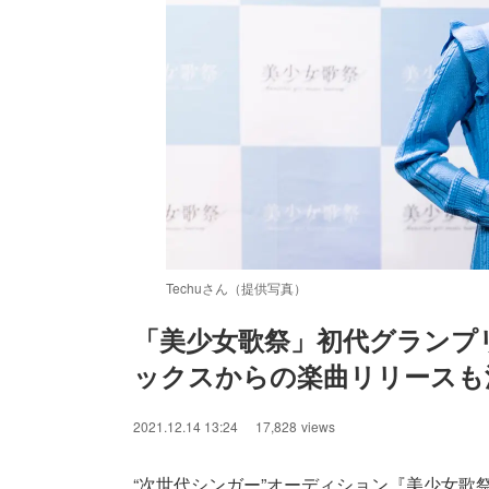
Techuさん（提供写真）
「美少女歌祭」初代グランプリ
ックスからの楽曲リリースも
/
Unmute
2021.12.14 13:24
17,828
views
“次世代シンガー”オーディション『美少女歌