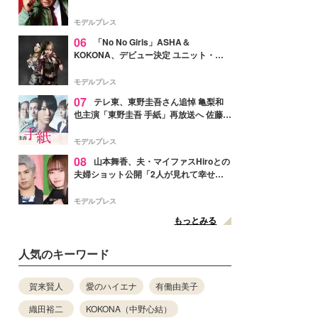
メンバー紹介映像解禁 各キャラクター象
徴する“謎のキーワード”も
モデルプレス
06
「No No Girls」ASHA＆
KOKONA、デビュー決定 ユニット・
TAKARAとしてセルフプロデュース楽曲
リリースへ
モデルプレス
07
テレ東、東野圭吾さん追悼 亀梨和
也主演「東野圭吾 手紙」再放送へ 佐藤隆
太・本田翼・中村倫也ら出演
モデルプレス
08
山本舞香、夫・マイファスHiroとの
夫婦ショット公開「2人が見れて幸せ」
「仲の良さが伝わってくる」と反響
モデルプレス
もっとみる
人気のキーワード
賀来賢人
愛のハイエナ
有働由美子
織田裕二
KOKONA（中野心結）