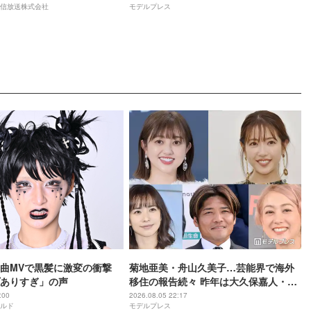
信放送株式会社
モデルプレス
曲MVで黒髪に激変の衝撃
菊地亜美・舟山久美子…芸能界で海外
ありすぎ」の声
移住の報告続々 昨年は大久保嘉人・
SHELLY・優木まおみも
:00
2026.08.05 22:17
ルド
モデルプレス