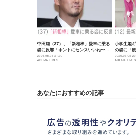
中田翔（37）、「新相棒」愛車に乗る
小学生姫ギ
姿に反響「ホントにセンスいいね〜」
の姿に「痩
「何台持っているのですか？」
とご飯食べ
2026.08.05 21:00
2026.08.05 20
ABEMA TIMES
ABEMA TIMES
あなたにおすすめの記事