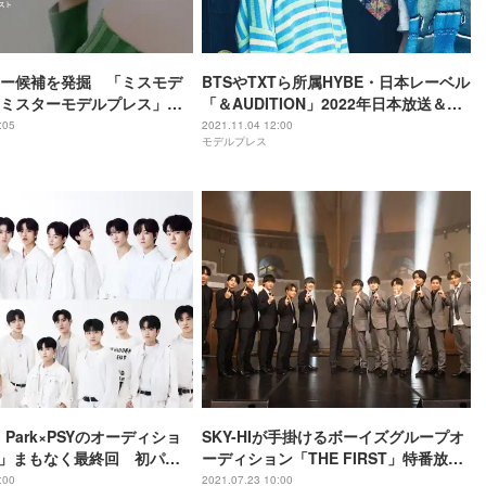
ー候補を発掘 「ミスモデ
BTSやTXTら所属HYBE・日本レーベル
ミスターモデルプレス」オ
「＆AUDITION」2022年日本放送＆
ン始動
YouTube全世界配信決定
:05
2021.11.04 12:00
モデルプレス
. Park×PSYのオーディショ
SKY-HIが手掛けるボーイズグループオ
D」まもなく最終回 初パフ
ーディション「THE FIRST」特番放送
を日韓同時生配信
決定
:00
2021.07.23 10:00