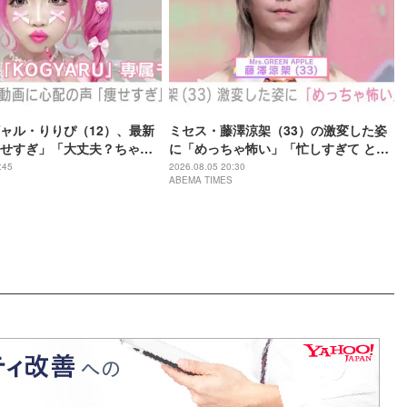
ャル・りりぴ（12）、最新
ミセス・藤澤涼架（33）の激変した姿
せすぎ」「大丈夫？ちゃん
に「めっちゃ怖い」「忙しすぎて とう
てね」など心配の声
とうグレてしまったのね…」「カオス
:45
2026.08.05 20:30
ABEMA TIMES
すぎる」など驚きの声