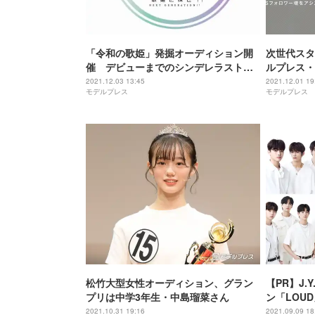
「令和の歌姫」発掘オーディション開
次世代スタ
催 デビューまでのシンデレラストー
ルプレス・
リーも放送
ーディショ
2021.12.03 13:45
2021.12.01 19
モデルプレス
モデルプレス
松竹大型女性オーディション、グラン
【PR】J.Y
プリは中学3年生・中島瑠菜さん
ン「LOU
ォーマンス
2021.10.31 19:16
2021.09.09 18