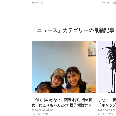
モデルプレス
エイベックス通
「ニュース」カテゴリーの最新記事
「似てるのかな？」西野未姫、母&長
しなこ、新
女・にこりちゃんとの"親子3世代"ショ
「ギャップ
ット公開「美人で素敵」
2026.08.06 07:03
2026.08.05 23
ENTAME next
らいばーずワー