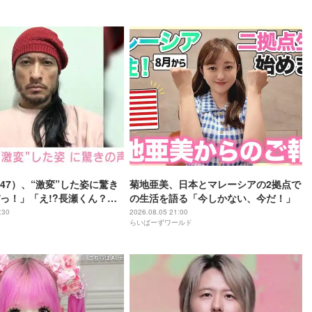
47）、“激変”した姿に驚き
菊地亜美、日本とマレーシアの2拠点で
っ！」「え!?長瀬くん？」
の生活を語る「今しかない、今だ！」
さに磨きがかかってる」
:30
2026.08.05 21:00
らいばーずワールド