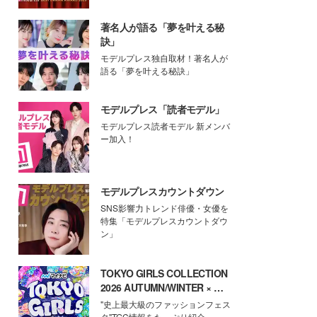
著名人が語る「夢を叶える秘
訣」
モデルプレス独自取材！著名人が
語る「夢を叶える秘訣」
モデルプレス「読者モデル」
モデルプレス読者モデル 新メンバ
ー加入！
モデルプレスカウントダウン
SNS影響力トレンド俳優・女優を
特集「モデルプレスカウントダウ
ン」
TOKYO GIRLS COLLECTION
2026 AUTUMN/WINTER × モ
デルプレス
"史上最大級のファッションフェス
タ"TGC情報をたっぷり紹介