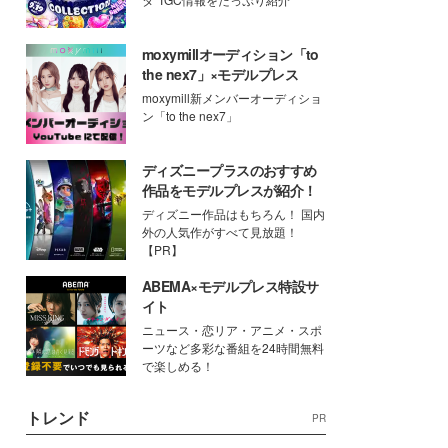
moxymillオーディション「to
the nex7」×モデルプレス
moxymill新メンバーオーディショ
ン「to the nex7」
ディズニープラスのおすすめ
作品をモデルプレスが紹介！
ディズニー作品はもちろん！ 国内
外の人気作がすべて見放題！
【PR】
ABEMA×モデルプレス特設サ
イト
ニュース・恋リア・アニメ・スポ
ーツなど多彩な番組を24時間無料
で楽しめる！
トレンド
PR