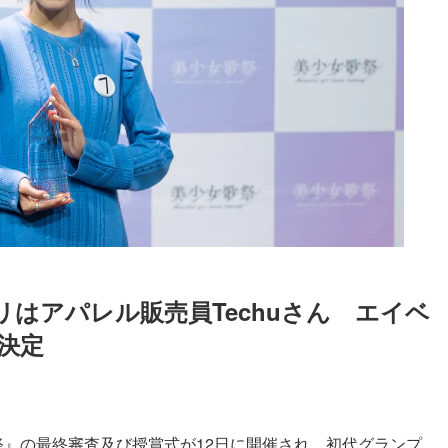
はアパレル販売員Techuさん　エイベ
決定
Loaded
:
87.03%
祭』の最終審査及び授賞式が12日に開催され、初代グランプ