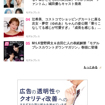
ァントム」城田優らキャスト発表
モデルプレス
04
辻希美、コストコでショッピングカートに座る
次女・夢空（ゆめあ）ちゃんの姿公開「乗りこ
なしてる感じが可愛すぎ」「成長を感じる」の
声
モデルプレス
05
M!LK曽野舜太＆吉田仁人の表紙解禁「モデル
プレスカウントダウンマガジン」巻頭に登場
モデルプレス
もっとみる