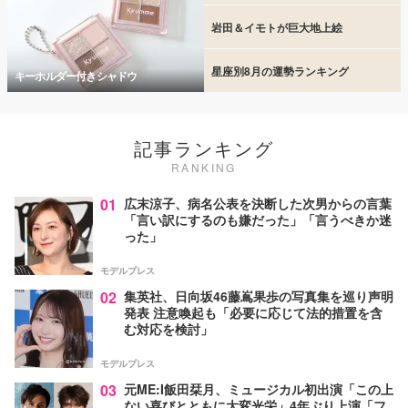
岩田＆イモトが巨大地上絵
星座別8月の運勢ランキング
キーホルダー付きシャドウ
記事ランキング
RANKING
01
広末涼子、病名公表を決断した次男からの言葉
「言い訳にするのも嫌だった」「言うべきか迷
った」
モデルプレス
02
集英社、日向坂46藤嶌果歩の写真集を巡り声明
発表 注意喚起も「必要に応じて法的措置を含
む対応を検討」
モデルプレス
03
元ME:I飯田栞月、ミュージカル初出演「この上
ない喜びとともに大変光栄」4年ぶり上演「フ