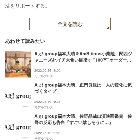
活をリポートする。
全文を読む
あわせて読みたい
Aぇ! group福本大晴＆AmBitious小柴陸、関西ジ
ャニーズJr.イチ大食い目指す “100辛”オーダーで
「助けてください」
2022.06.24 18:00
モデルプレス
Aぇ! group福本大晴、正門良規は「人の変化に気
づくタイプ」
2022.06.19 10:35
モデルプレス
Aぇ! group福本大晴、佐野晶哉出演映画鑑賞 佐
野の反応も告白「すごい嬉しそうに…」
2022.06.12 11:05
モデルプレス