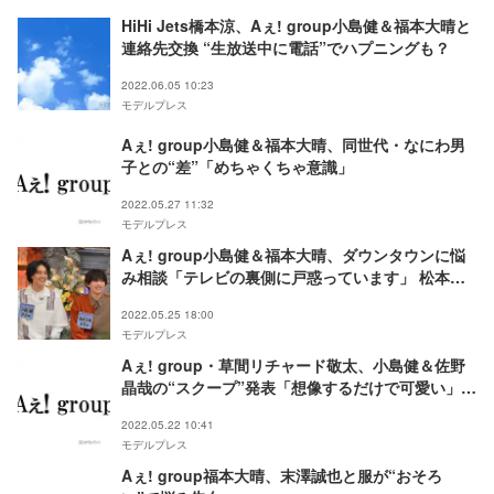
HiHi Jets橋本涼、Aぇ! group小島健＆福本大晴と
連絡先交換 “生放送中に電話”でハプニングも？
2022.06.05 10:23
モデルプレス
Aぇ! group小島健＆福本大晴、同世代・なにわ男
子との“差”「めちゃくちゃ意識」
2022.05.27 11:32
モデルプレス
Aぇ! group小島健＆福本大晴、ダウンタウンに悩
み相談「テレビの裏側に戸惑っています」 松本人
志も共感
2022.05.25 18:00
モデルプレス
Aぇ! group・草間リチャード敬太、小島健＆佐野
晶哉の“スクープ”発表「想像するだけで可愛い」
「仲良すぎる」と反響
2022.05.22 10:41
モデルプレス
Aぇ! group福本大晴、末澤誠也と服が“おそろ