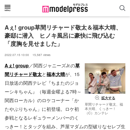
Aぇ! group草間リチャード敬太＆福本大晴、
豪邸に潜入　ヒノキ風呂に豪快に飛び込む
「度胸を見せました」
2022.07.15 10:00
15,587
views
Aぇ! group
／関西ジャニーズJr.の
草
間リチャード敬太
と
福本大晴
が、15
日放送の関西テレビ『ちまたのジョ
ーシキちゃん』（毎週金曜よる7時～
拡大する
関西ローカル）のロケコーナー「か
草間リチャード敬太、福
たやぶりちゃん」に初登場。ロケ初
本大晴、くっきー！
（C）カンテレ
参戦となるレギュラーメンバーのく
っきー！とタッグを組み、芦屋マダムの型破りなセレブ生