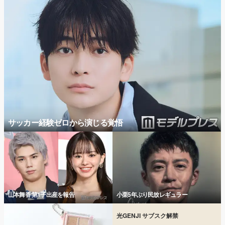
サッカー経験ゼロから演じる覚悟
山本舞香 第1子出産を報告
小栗5年ぶり民放レギュラー
光GENJI サブスク解禁