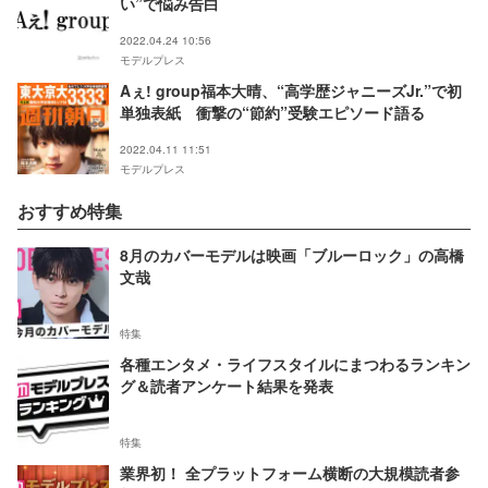
い”で悩み告白
2022.04.24 10:56
モデルプレス
Aぇ! group福本大晴、“高学歴ジャニーズJr.”で初
単独表紙 衝撃の“節約”受験エピソード語る
2022.04.11 11:51
モデルプレス
おすすめ特集
8月のカバーモデルは映画「ブルーロック」の高橋
文哉
特集
各種エンタメ・ライフスタイルにまつわるランキン
グ＆読者アンケート結果を発表
特集
業界初！ 全プラットフォーム横断の大規模読者参