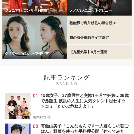
ジュニア9人コンサート開幕
ノノガ2人ユニットデビュー
芸能界で海外移住の報告続々
初の海外単独ライブ決定
【九星気学】8月の運勢
グラマーツインハーフ作り方
記事ランキング
RANKING
01
15歳女子、27歳男性と交際1ヶ月で妊娠…36歳
で孫誕生 波乱の人生に人気タレント思わずツ
ッコミ「だいぶ危ねえよ！」
モデルプレス
02
有働由美子「こんなもんです一人暮らしの朝ご
はん」野菜を使った手料理公開「作ってみた