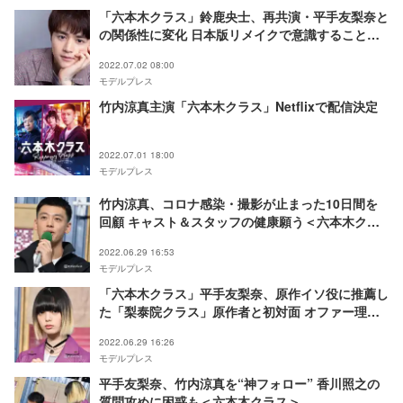
「六本木クラス」鈴鹿央士、再共演・平手友梨奈と
の関係性に変化 日本版リメイクで意識すること
は？「ブレてはいけない」＜モデルプレスインタビ
2022.07.02 08:00
ュー＞
モデルプレス
竹内涼真主演「六本木クラス」Netflixで配信決定
2022.07.01 18:00
モデルプレス
竹内涼真、コロナ感染・撮影が止まった10日間を
回顧 キャスト＆スタッフの健康願う＜六本木クラ
ス＞
2022.06.29 16:53
モデルプレス
「六本木クラス」平手友梨奈、原作イソ役に推薦し
た「梨泰院クラス」原作者と初対面 オファー理由
に恐縮
2022.06.29 16:26
モデルプレス
平手友梨奈、竹内涼真を“神フォロー” 香川照之の
質問攻めに困惑も＜六本木クラス＞