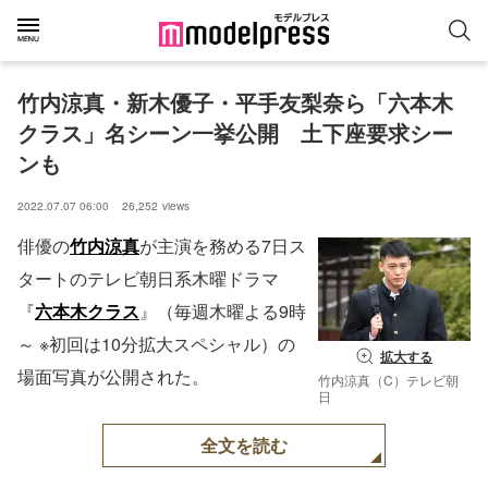
竹内涼真・新木優子・平手友梨奈ら「六本木
クラス」名シーン一挙公開　土下座要求シー
ンも
2022.07.07 06:00
26,252
views
俳優の
竹内涼真
が主演を務める7日ス
タートのテレビ朝日系木曜ドラマ
『
六本木クラス
』（毎週木曜よる9時
～ ※初回は10分拡大スペシャル）の
拡大する
場面写真が公開された。
竹内涼真（C）テレビ朝
日
全文を読む