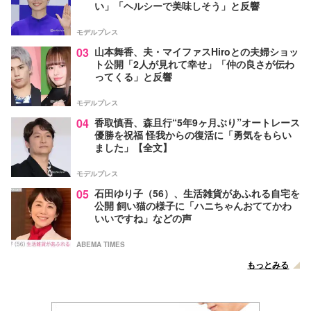
い」「ヘルシーで美味しそう」と反響
モデルプレス
03
山本舞香、夫・マイファスHiroとの夫婦ショッ
ト公開「2人が見れて幸せ」「仲の良さが伝わ
ってくる」と反響
モデルプレス
04
香取慎吾、森且行“5年9ヶ月ぶり”オートレース
優勝を祝福 怪我からの復活に「勇気をもらい
ました」【全文】
モデルプレス
05
石田ゆり子（56）、生活雑貨があふれる自宅を
公開 飼い猫の様子に「ハニちゃんおててかわ
いいですね」などの声
ABEMA TIMES
もっとみる