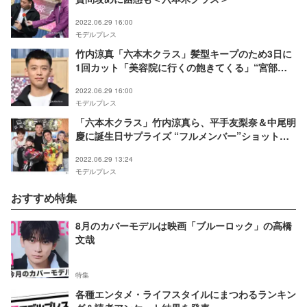
2022.06.29 16:00
モデルプレス
竹内涼真「六本木クラス」髪型キープのため3日に
1回カット「美容院に行くの飽きてくる」“宮部新
ヘア”を真似するスタッフも
2022.06.29 16:00
モデルプレス
「六本木クラス」竹内涼真ら、平手友梨奈＆中尾明
慶に誕生日サプライズ “フルメンバー”ショットに
「ついに」の声
2022.06.29 13:24
モデルプレス
おすすめ特集
8月のカバーモデルは映画「ブルーロック」の高橋
文哉
特集
各種エンタメ・ライフスタイルにまつわるランキン