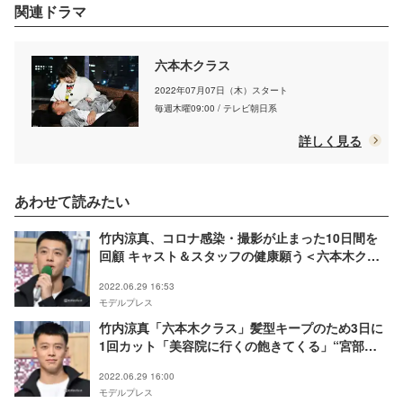
関連ドラマ
六本木クラス
2022年07月07日（木）スタート
毎週木曜09:00 / テレビ朝日系
詳しく見る
あわせて読みたい
竹内涼真、コロナ感染・撮影が止まった10日間を
回顧 キャスト＆スタッフの健康願う＜六本木クラ
ス＞
2022.06.29 16:53
モデルプレス
竹内涼真「六本木クラス」髪型キープのため3日に
1回カット「美容院に行くの飽きてくる」“宮部新
ヘア”を真似するスタッフも
2022.06.29 16:00
モデルプレス