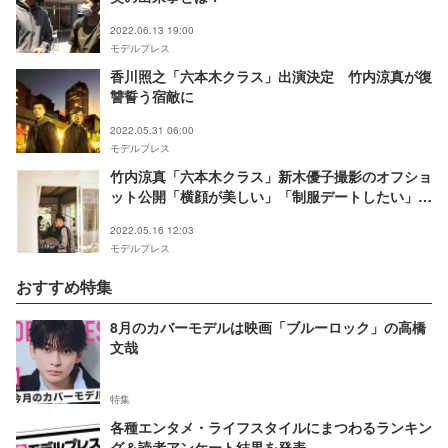
2022.06.13 19:00
モデルプレス
香川照之「六本木クラス」出演決定 竹内涼真が復
讐誓う宿敵に
2022.05.31 06:00
モデルプレス
竹内涼真「六本木クラス」新木優子撮影のオフショ
ット公開「横顔が美しい」「制服デートしたい」と
反響
2022.05.16 12:03
モデルプレス
おすすめ特集
8月のカバーモデルは映画「ブルーロック」の高橋
文哉
特集
各種エンタメ・ライフスタイルにまつわるランキン
グ＆読者アンケート結果を発表