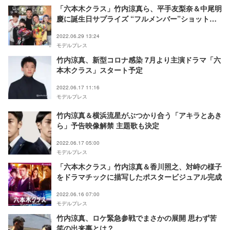
「六本木クラス」竹内涼真ら、平手友梨奈＆中尾明
慶に誕生日サプライズ “フルメンバー”ショットに
「ついに」の声
2022.06.29 13:24
モデルプレス
竹内涼真、新型コロナ感染 7月より主演ドラマ「六
本木クラス」スタート予定
2022.06.17 11:16
モデルプレス
竹内涼真＆横浜流星がぶつかり合う「アキラとあき
ら」予告映像解禁 主題歌も決定
2022.06.17 05:00
モデルプレス
「六本木クラス」竹内涼真＆香川照之、対峙の様子
をドラマチックに描写したポスタービジュアル完成
2022.06.16 07:00
モデルプレス
竹内涼真、ロケ緊急参戦でまさかの展開 思わず苦
笑の出来事とは？