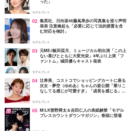
った」
モデルプレス
02
集英社、日向坂46藤嶌果歩の写真集を巡り声明
発表 注意喚起も「必要に応じて法的措置を含
む対応を検討」
モデルプレス
03
元ME:I飯田栞月、ミュージカル初出演「この上
ない喜びとともに大変光栄」4年ぶり上演「フ
ァントム」城田優らキャスト発表
モデルプレス
04
辻希美、コストコでショッピングカートに座る
次女・夢空（ゆめあ）ちゃんの姿公開「乗りこ
なしてる感じが可愛すぎ」「成長を感じる」の
声
モデルプレス
05
M!LK曽野舜太＆吉田仁人の表紙解禁「モデル
プレスカウントダウンマガジン」巻頭に登場