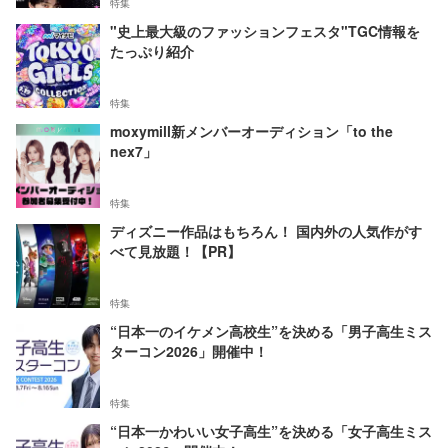
特集
"史上最大級のファッションフェスタ"TGC情報を
たっぷり紹介
特集
moxymill新メンバーオーディション「to the
nex7」
特集
ディズニー作品はもちろん！ 国内外の人気作がす
べて見放題！【PR】
特集
“日本一のイケメン高校生”を決める「男子高生ミス
ターコン2026」開催中！
特集
“日本一かわいい女子高生”を決める「女子高生ミス