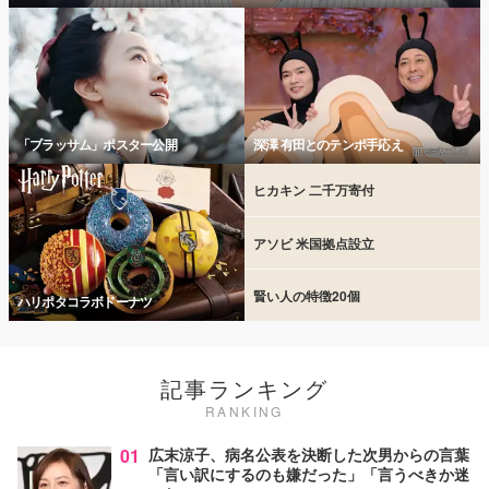
「ブラッサム」ポスター公開
深澤 有田とのテンポ手応え
ヒカキン 二千万寄付
アソビ 米国拠点設立
賢い人の特徴20個
ハリポタコラボドーナツ
記事ランキング
RANKING
01
広末涼子、病名公表を決断した次男からの言葉
「言い訳にするのも嫌だった」「言うべきか迷