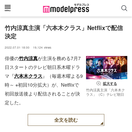
竹内涼真主演「六本木クラス」Netflixで配信
決定
2022.07.01 18:00
19,124
views
俳優の
竹内涼真
が主演を務める7月7
日スタートのテレビ朝日系木曜ドラ
マ『
六本木クラス
』（毎週木曜よる9
拡大する
時～ ※初回10分拡大）が、Netflixで
竹内涼真主演「六本木ク
初回放送後より配信されることが決
ラス」（C）テレビ朝日
定した。
全文を読む