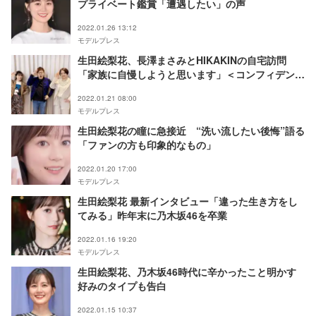
プライベート鑑賞「遭遇したい」の声
2022.01.26 13:12
モデルプレス
生田絵梨花、長澤まさみとHIKAKINの自宅訪問
「家族に自慢しようと思います」＜コンフィデンス
マンJP 英雄編＞
2022.01.21 08:00
モデルプレス
生田絵梨花の瞳に急接近 “洗い流したい後悔”語る
「ファンの方も印象的なもの」
2022.01.20 17:00
モデルプレス
生田絵梨花 最新インタビュー「違った生き方をし
てみる」昨年末に乃木坂46を卒業
2022.01.16 19:20
モデルプレス
生田絵梨花、乃木坂46時代に辛かったこと明かす
好みのタイプも告白
2022.01.15 10:37