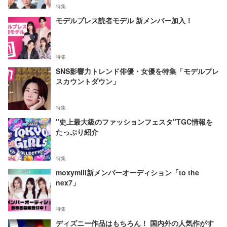
特集
モデルプレス読者モデル 新メンバー加入！
特集
SNS影響力トレンド俳優・女優を特集「モデルプレ
スカウントダウン」
特集
"史上最大級のファッションフェスタ"TGC情報を
たっぷり紹介
特集
moxymill新メンバーオーディション「to the
nex7」
特集
ディズニー作品はもちろん！ 国内外の人気作がす