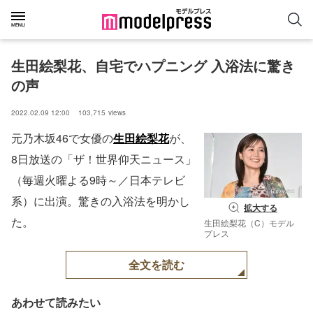
生田絵梨花、自宅でハプニング 入浴法に驚き
の声
2022.02.09 12:00
103,715
views
元乃木坂46で女優の
生田絵梨花
が、
8日放送の「ザ！世界仰天ニュース」
（毎週火曜よる9時～／日本テレビ
系）に出演。驚きの入浴法を明かし
拡大する
た。
生田絵梨花（C）モデル
プレス
全文を読む
あわせて読みたい