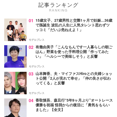
記事ランキング
RANKING
01
15歳女子、27歳男性と交際1ヶ月で妊娠…36歳
で孫誕生 波乱の人生に人気タレント思わずツ
ッコミ「だいぶ危ねえよ！」
モデルプレス
02
有働由美子「こんなもんです一人暮らしの朝ご
はん」野菜を使った手料理公開「作ってみた
い」「ヘルシーで美味しそう」と反響
モデルプレス
03
山本舞香、夫・マイファスHiroとの夫婦ショッ
ト公開「2人が見れて幸せ」「仲の良さが伝わ
ってくる」と反響
モデルプレス
04
香取慎吾、森且行“5年9ヶ月ぶり”オートレース
優勝を祝福 怪我からの復活に「勇気をもらい
ました」【全文】