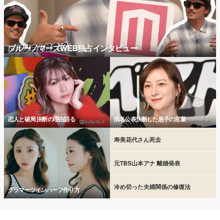
ブルーノマーズWEB独占インタビュー
恋人と破局 決断の理由語る
病名公表決断した息子の言葉
寿美花代さん死去
元TBS山本アナ 離婚発表
冷め切った夫婦関係の修復法
グラマーツインハーフ作り方