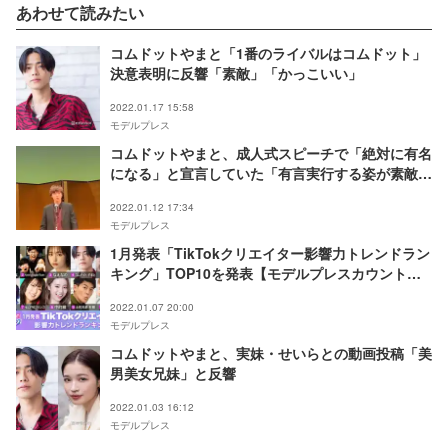
あわせて読みたい
コムドットやまと「1番のライバルはコムドット」
決意表明に反響「素敵」「かっこいい」
2022.01.17 15:58
モデルプレス
コムドットやまと、成人式スピーチで「絶対に有名
になる」と宣言していた「有言実行する姿が素敵」
と反響
2022.01.12 17:34
モデルプレス
1月発表「TikTokクリエイター影響力トレンドラン
キング」TOP10を発表【モデルプレスカウントダ
ウン】
2022.01.07 20:00
モデルプレス
コムドットやまと、実妹・せいらとの動画投稿「美
男美女兄妹」と反響
2022.01.03 16:12
モデルプレス