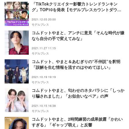
「TikTokクリエイター影響力トレンドランキン
グ」TOP10を発表【モデルプレスカウントダウ
ン】
2021.12.03 20:00
モデルプレス
コムドットやまと、アンチに意見「そんな時代が嫌
なら自分の手で変えてみな」
2021.11.27 11:15
モデルプレス
コムドット、やまと＆あむぎりの“不仲説”を釈明
「誤解を生む情報を流すのはやめてほしい」
2021.10.19 19:19
モデルプレス
コムドットやまと、匂わせのネタバラシに「しっか
り騙されました」「お似合いなペア」の声
2021.10.15 16:38
モデルプレス
コムドットやまと、2時間練習の成果披露「かわい
すぎる」「ギャップ萌え」と反響