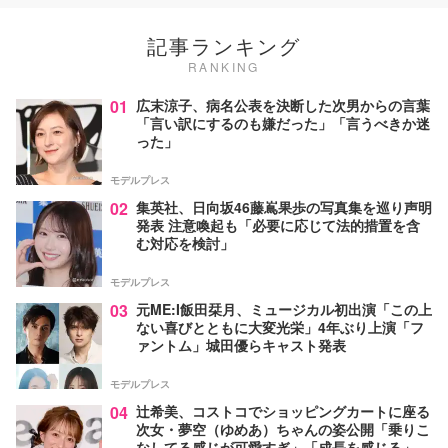
記事ランキング
RANKING
01
広末涼子、病名公表を決断した次男からの言葉
「言い訳にするのも嫌だった」「言うべきか迷
った」
モデルプレス
02
集英社、日向坂46藤嶌果歩の写真集を巡り声明
発表 注意喚起も「必要に応じて法的措置を含
む対応を検討」
モデルプレス
03
元ME:I飯田栞月、ミュージカル初出演「この上
ない喜びとともに大変光栄」4年ぶり上演「フ
ァントム」城田優らキャスト発表
モデルプレス
04
辻希美、コストコでショッピングカートに座る
次女・夢空（ゆめあ）ちゃんの姿公開「乗りこ
なしてる感じが可愛すぎ」「成長を感じる」の