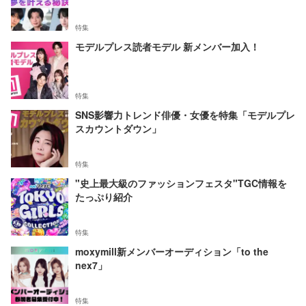
特集
モデルプレス読者モデル 新メンバー加入！
特集
SNS影響力トレンド俳優・女優を特集「モデルプレ
スカウントダウン」
特集
"史上最大級のファッションフェスタ"TGC情報を
たっぷり紹介
特集
moxymill新メンバーオーディション「to the
nex7」
特集