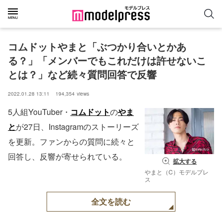
コムドットやまと「ぶつかり合いとかあ
る？」「メンバーでもこれだけは許せないこ
とは？」など続々質問回答で反響
2022.01.28 13:11
194,354
views
5人組YouTuber・
コムドット
の
やま
と
が27日、Instagramのストーリーズ
を更新。ファンからの質問に続々と
回答し、反響が寄せられている。
拡大する
やまと（C）モデルプレ
ス
全文を読む