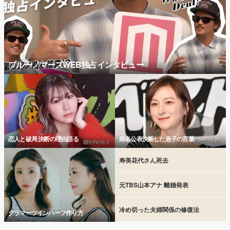
ブルーノマーズWEB独占インタビュー
恋人と破局 決断の理由語る
病名公表決断した息子の言葉
寿美花代さん死去
元TBS山本アナ 離婚発表
冷め切った夫婦関係の修復法
グラマーツインハーフ作り方