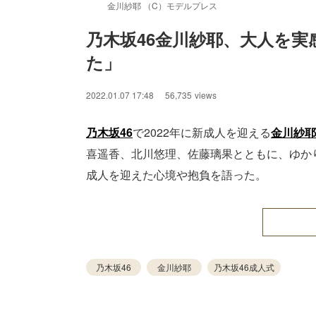
金川紗耶 （C）モデルプレス
乃木坂46金川紗耶、大人を
た」
2022.01.07 17:48
56,735
views
乃木坂46
で2022年に新成人を迎える
金川紗耶
喜遥香、北川悠理、佐藤璃果とともに、ゆか
成人を迎えた心境や抱負を語った。
乃木坂46
金川紗耶
乃木坂46成人式