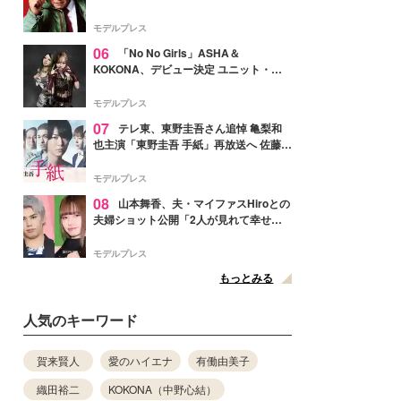
メンバー紹介映像解禁 各キャラクター象
徴する“謎のキーワード”も
モデルプレス
06
「No No Girls」ASHA＆
KOKONA、デビュー決定 ユニット・
TAKARAとしてセルフプロデュース楽曲
リリースへ
モデルプレス
07
テレ東、東野圭吾さん追悼 亀梨和
也主演「東野圭吾 手紙」再放送へ 佐藤隆
太・本田翼・中村倫也ら出演
モデルプレス
08
山本舞香、夫・マイファスHiroとの
夫婦ショット公開「2人が見れて幸せ」
「仲の良さが伝わってくる」と反響
モデルプレス
もっとみる
人気のキーワード
賀来賢人
愛のハイエナ
有働由美子
織田裕二
KOKONA（中野心結）