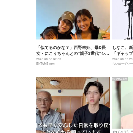
「似てるのかな？」西野未姫、母&長
しなこ、新
女・にこりちゃんとの"親子3世代"ショ
「ギャップ
ット公開「美人で素敵」
2026.08.06 07:03
2026.08.05 23
ENTAME next
らいばーずワー