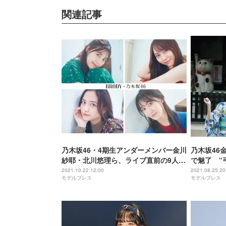
関連記事
乃木坂46・4期生アンダーメンバー金川
乃木坂46
紗耶・北川悠理ら、ライブ直前の9人の
で魅了 “
想いに迫る
2021.10.22 12:00
2021.08.25 20
モデルプレス
モデルプレス