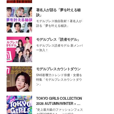
著名人が語る「夢を叶える秘
訣」
モデルプレス独自取材！著名人が
語る「夢を叶える秘訣」
モデルプレス「読者モデル」
モデルプレス読者モデル 新メンバ
ー加入！
モデルプレスカウントダウン
SNS影響力トレンド俳優・女優を
特集「モデルプレスカウントダウ
ン」
TOKYO GIRLS COLLECTION
2026 AUTUMN/WINTER × モ
デルプレス
"史上最大級のファッションフェス
タ"TGC情報をたっぷり紹介