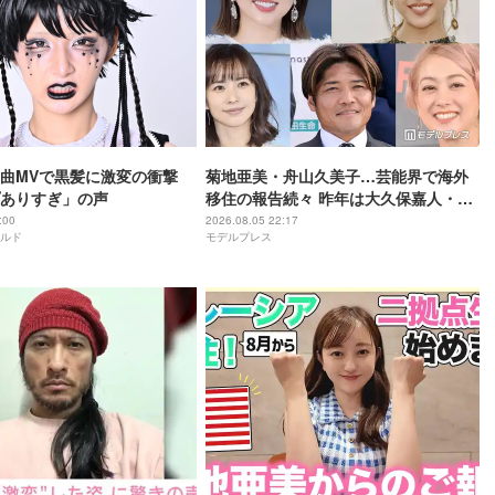
曲MVで黒髪に激変の衝撃
菊地亜美・舟山久美子…芸能界で海外
ありすぎ」の声
移住の報告続々 昨年は大久保嘉人・
SHELLY・優木まおみも
:00
2026.08.05 22:17
ルド
モデルプレス