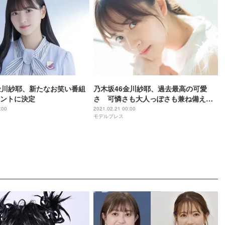
金川紗耶、新たなお笑い番組
乃木坂46金川紗耶、過去最高の可愛
ントに決定
さ 可憐さも大人っぽさも兼ね備えた
美麗グラビア
:00
2021.02.21 00:00
モデルプレス