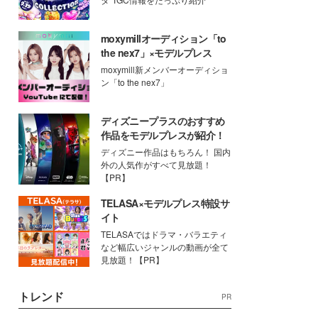
moxymillオーディション「to
the nex7」×モデルプレス
moxymill新メンバーオーディショ
ン「to the nex7」
ディズニープラスのおすすめ
作品をモデルプレスが紹介！
ディズニー作品はもちろん！ 国内
外の人気作がすべて見放題！
【PR】
TELASA×モデルプレス特設サ
イト
TELASAではドラマ・バラエティ
など幅広いジャンルの動画が全て
見放題！【PR】
トレンド
PR