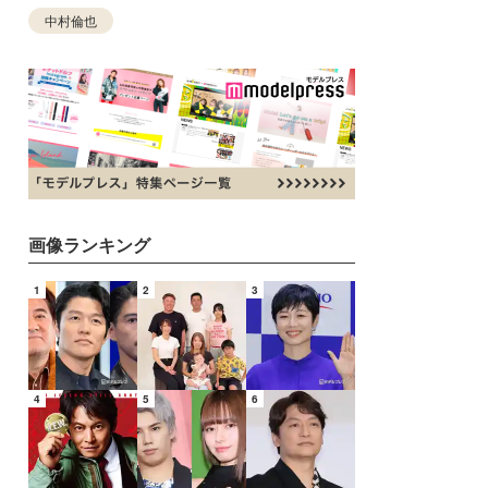
中村倫也
画像ランキング
1
2
3
4
5
6