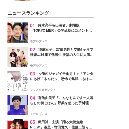
女性たちのヘアケア事情を紹介し
いという読者も多いのでは？そん
ます。
な美容の常識を大きく変える可能
ニュースランキング
性を秘めた、革新的な「Water
Capturing Skin（ウォーターキャ
プチャリングスキン：捕水肌）」
01
鈴木亮平ら出演者、劇場版
技術を、花王が構築した。
「TOKYO MER」公開延期にコメント
「現実のヒーローたちにチームMERから
最大の敬意とエールを」
モデルプレス
02
15歳女子、27歳男性と交際1ヶ月で
妊娠…36歳で孫誕生 波乱の人生に人気タ
レント思わずツッコミ「だいぶ危ねえ
よ！」
モデルプレス
03
＜俺のジャガイモ食え！＞「アンタ
にあげてるんだッ」恐怖で鳥肌…もはや
ストーカー？【第3話まんが】
ママスタ☆セレクト
04
有働由美子「こんなもんです一人暮
らしの朝ごはん」野菜を使った手料理公
開「作ってみたい」「ヘルシーで美味し
そう」と反響
モデルプレス
05
織田裕二主演「踊る大捜査線
N.E.W.」趣里・増田貴久・佐藤二朗ら新