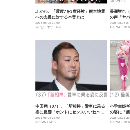
ふかわ。「震度7を3度経験」熊本地震
長瀬智也（
への支援に対する本音とは
の声「ヤバ
「ワイルド
2026.08.05 22:00
2026.08.05 21
らいばーずワールド
ABEMA TIMES
中田翔（37）、「新相棒」愛車に乗る
小学生姫ギ
姿に反響「ホントにセンスいいね〜」
の姿に「痩
「何台持っているのですか？」
とご飯食べ
2026.08.05 21:00
2026.08.05 20
ABEMA TIMES
ABEMA TIMES