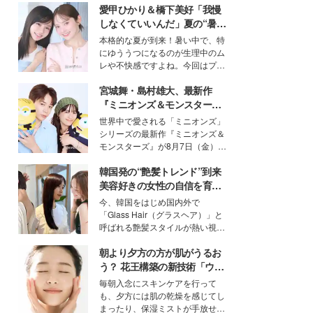
愛甲ひかり＆橋下美好「我慢
しなくていいんだ」夏の“暑さ
対策”の新しい選択肢とは？
本格的な夏が到来！暑い中で、特
にゆううつになるのが生理中のム
レや不快感ですよね。今回はプラ
イベートでも仲良しで旅行好きな
宮城舞・島村雄大、最新作
モデル・愛甲ひかりさんと橋下美
好さんを迎えて本音で女子会トー
『ミニオンズ＆モンスター
ク。猛暑のお出かけを快適に過ご
ズ』の魅力熱弁 ハチャメチャ
世界中で愛される「ミニオンズ」
すヒントや、2人が感動した夏の
だけじゃない“友情と絆”に感
シリーズの最新作『ミニオンズ＆
生理の新常識にも迫りました。
動
モンスターズ』が8月7日（金）に
公開。モデルプレスでは、“大のミ
韓国発の“艶髪トレンド”到来
ニオン好き”という共通点を持つモ
デルの宮城舞と島村雄大の特別対
美容好きの女性の自信を育む
談をお届け！それぞれの視点か
「ヘアケア事情」って？
今、韓国をはじめ国内外で
ら、今作ならではの魅力や予想外
「Glass Hair（グラスヘア）」と
の感動をもたらす奥深いストーリ
呼ばれる艶髪スタイルが熱い視線
ーについて熱く語り合ってもらっ
を集めています。メイクやファッ
た。
朝より夕方の方が肌がうるお
ションの完成度を高めるベースと
して、“髪そのものの美しさ”に改
う？ 花王構築の新技術「ウォ
めて注目する人が増えている様
ーターキャプチャリングスキ
毎朝入念にスキンケアを行って
子。今回は、そんな憧れの艶やか
ン（捕水肌）」がスキンケア
も、夕方には肌の乾燥を感じてし
な髪を日常で叶える、美容好きの
の常識を変える予感
まったり、保湿ミストが手放せな