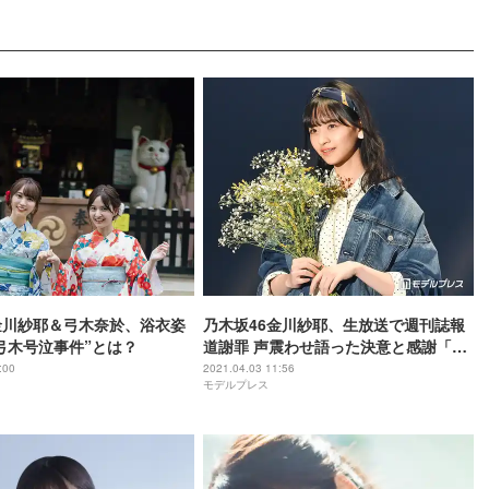
金川紗耶＆弓木奈於、浴衣姿
乃木坂46金川紗耶、生放送で週刊誌報
弓木号泣事件”とは？
道謝罪 声震わせ語った決意と感謝「信
頼を取り戻せる日が来るまで」
:00
2021.04.03 11:56
モデルプレス