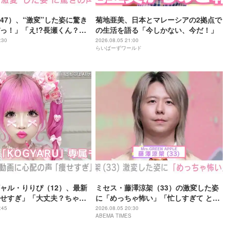
47）、“激変”した姿に驚き
菊地亜美、日本とマレーシアの2拠点で
っ！」「え!?長瀬くん？」
の生活を語る「今しかない、今だ！」
さに磨きがかかってる」
:30
2026.08.05 21:00
らいばーずワールド
ャル・りりぴ（12）、最新
ミセス・藤澤涼架（33）の激変した姿
せすぎ」「大丈夫？ちゃん
に「めっちゃ怖い」「忙しすぎて とう
てね」など心配の声
とうグレてしまったのね…」「カオス
:45
2026.08.05 20:30
ABEMA TIMES
すぎる」など驚きの声