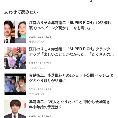
あわせて読みたい
江口のり子＆赤楚衛二「SUPER RICH」10話撮影
裏でのハプニング明かす「今も痛い」
2021.12.23 15:25
モデルプレス
江口のりこ＆赤楚衛二「SUPER RICH」クランク
アップ「楽しいことしかなかった」「たくさんのこ
とを学んだ」
2021.12.23 07:00
モデルプレス
赤楚衛二、小芝風花との2ショット公開 ハッシュタ
グのやり取りが話題に
2021.12.21 13:33
モデルプレス
赤楚衛二、“友人とやりたいこと”明かし会場驚き
年末年始の予定は？
2021.12.15 13:31