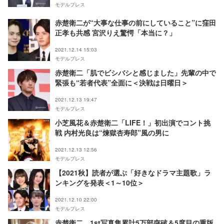
モデルプレス
赤楚衛二が“大事な仕事の前にしていること”に窪田
正孝も共感 宮沢りえ驚愕「本当に？」
2021.12.14 15:03
モデルプレス
赤楚衛二「肌でビシバシと感じました」先輩の中で
緊張も“若者代表”全面に＜決戦は日曜日＞
2021.12.13 19:47
モデルプレス
小芝風花＆赤楚衛二「LIFE！」初出演でコント挑
戦 内村光良は“煉獄杏寿郎”風の男に
2021.12.13 12:56
モデルプレス
【2021秋】読者が選ぶ「好きなドラマ主題歌」ラ
ンキングを発表＜1～10位＞
2021.12.10 22:00
モデルプレス
赤楚衛二、1st写真集累計5万部突破＆5度目の重版