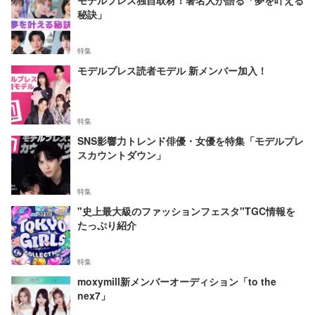
モデルプレス独自取材！著名人が語る「夢を叶える
秘訣」
特集
モデルプレス読者モデル 新メンバー加入！
特集
SNS影響力トレンド俳優・女優を特集「モデルプレ
スカウントダウン」
特集
"史上最大級のファッションフェスタ"TGC情報を
たっぷり紹介
特集
moxymill新メンバーオーディション「to the
nex7」