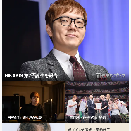
HIKAKIN 第2子誕生を報告
「VIVANT」違和感が話題
“超特急・8号車の日”登録
ボイメンが改名・契約終了