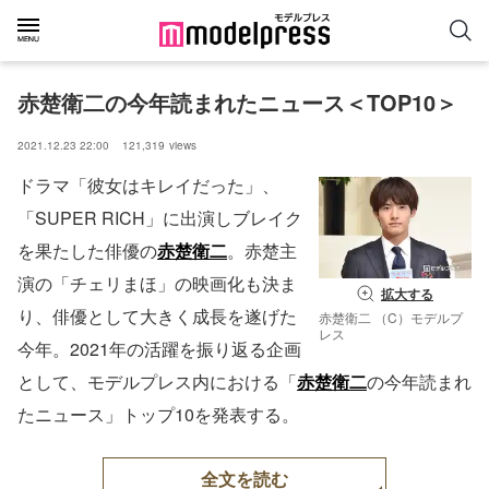
赤楚衛二の今年読まれたニュース＜TOP10＞
2021.12.23 22:00
121,319
views
ドラマ「彼女はキレイだった」、
「SUPER RICH」に出演しブレイク
を果たした俳優の
赤楚衛二
。赤楚主
演の「チェリまほ」の映画化も決ま
拡大する
り、俳優として大きく成長を遂げた
赤楚衛二 （C）モデルプ
レス
今年。2021年の活躍を振り返る企画
として、モデルプレス内における「
赤楚衛二
の今年読まれ
たニュース」トップ10を発表する。
全文を読む