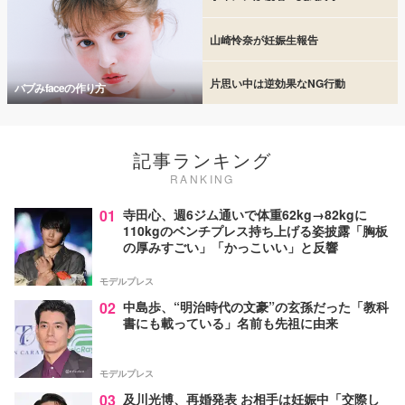
山崎怜奈が妊娠生報告
片思い中は逆効果なNG行動
バブみfaceの作り方
記事ランキング
RANKING
01
寺田心、週6ジム通いで体重62kg→82kgに
110kgのベンチプレス持ち上げる姿披露「胸板
の厚みすごい」「かっこいい」と反響
モデルプレス
02
中島歩、“明治時代の文豪”の玄孫だった「教科
書にも載っている」名前も先祖に由来
モデルプレス
03
及川光博、再婚発表 お相手は妊娠中「交際し