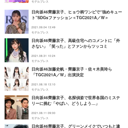
モデルプレス
日向坂46齊藤京子、ヒョウ柄ワンピで“強めキュー
ト”SDGsファッション＜TGC2021A／W＞
2021.09.04 13:49
モデルプレス
日向坂46齊藤京子、高級住宅へのコメントに「外
さない」「笑った」とファンからツッコミ
2021.08.31 10:24
モデルプレス
日向坂46加藤史帆・齊藤京子・佐々木美玲ら
「TGC2021A／W」出演決定
2021.08.18 13:10
モデルプレス
日向坂46齊藤京子、名探偵姿で世界各国のミステ
リーに挑む「やばい、どうしよう…」
2021.08.11 09:00
モデルプレス
日向坂46齊藤京子、グリーンメイクでいつもと違