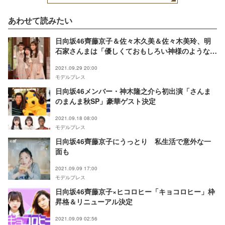
あわせて読みたい
日向坂46齊藤京子＆佐々木久美＆佐々木美玲、明
石家さんまは「優しくておもしろい神様のような
人」＜さんまのまんま秋SP＞
2021.09.29 20:00
モデルプレス
日向坂46メンバー・神木隆之介ら初出演「さんま
のまんま秋SP」豪華ゲスト決定
2021.09.18 08:00
モデルプレス
日向坂46齊藤京子にうっとり 私生活で意外な一
面も
2021.09.09 17:00
モデルプレス
日向坂46齊藤京子×ヒコロヒー「キョコロヒー」枠
昇格＆リニューアル決定
2021.09.09 02:56