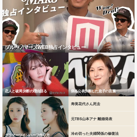
ブルーノマーズWEB独占インタビュー
恋人と破局 決断の理由語る
病名公表決断した息子の言葉
寿美花代さん死去
元TBS山本アナ 離婚発表
冷め切った夫婦関係の修復法
グラマーツインハーフ作り方