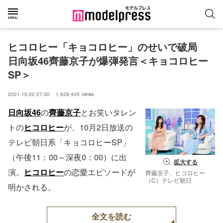
ヒコロヒー「キョコロヒー」のせいで破局　
日向坂46齊藤京子が爆弾発言＜キョコロヒー
SP＞
2021.10.02 07:30
1,628,405
views
日向坂46
の
齊藤京子
とお笑いタレン
トの
ヒコロヒー
が、10月2日放送の
テレビ朝日系「キョコロヒーSP」
（午後11：00～深夜0：00）に出
拡大する
演。
ヒコロヒー
の恋愛エピソードが
齊藤京子、ヒコロヒー
（C）テレビ朝日
明かされる。
全文を読む