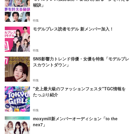
秘訣」
特集
モデルプレス読者モデル 新メンバー加入！
特集
SNS影響力トレンド俳優・女優を特集「モデルプレ
スカウントダウン」
特集
"史上最大級のファッションフェスタ"TGC情報を
たっぷり紹介
特集
moxymill新メンバーオーディション「to the
nex7」