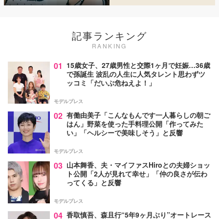
記事ランキング
RANKING
01
15歳女子、27歳男性と交際1ヶ月で妊娠…36歳
で孫誕生 波乱の人生に人気タレント思わずツ
ッコミ「だいぶ危ねえよ！」
モデルプレス
02
有働由美子「こんなもんです一人暮らしの朝ご
はん」野菜を使った手料理公開「作ってみた
い」「ヘルシーで美味しそう」と反響
モデルプレス
03
山本舞香、夫・マイファスHiroとの夫婦ショッ
ト公開「2人が見れて幸せ」「仲の良さが伝わ
ってくる」と反響
モデルプレス
04
香取慎吾、森且行“5年9ヶ月ぶり”オートレース