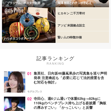
「ブラッサム」ポスター公開
深澤 有田とのテンポ手応え
ヒカキン 二千万寄付
アソビ 米国拠点設立
賢い人の特徴20個
ハリポタコラボドーナツ
記事ランキング
RANKING
01
集英社、日向坂46藤嶌果歩の写真集を巡り声明
発表 注意喚起も「必要に応じて法的措置を含
む対応を検討」
モデルプレス
02
寺田心、週6ジム通いで体重62kg→82kgに
110kgのベンチプレス持ち上げる姿披露「胸板
の厚みすごい」「かっこいい」と反響