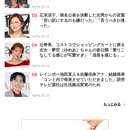
モデルプレス
03
広末涼子、病名公表を決断した次男からの言葉
「言い訳にするのも嫌だった」「言うべきか迷
った」
モデルプレス
04
辻希美、コストコでショッピングカートに座る
次女・夢空（ゆめあ）ちゃんの姿公開「乗りこ
なしてる感じが可愛すぎ」「成長を感じる」の
声
モデルプレス
05
レインボー池田直人＆佐藤佳奈アナ、結婚発表
「コント内で発表させていただきました」読売
テレビ退社は生活拠点変更のため
モデルプレス
もっとみる