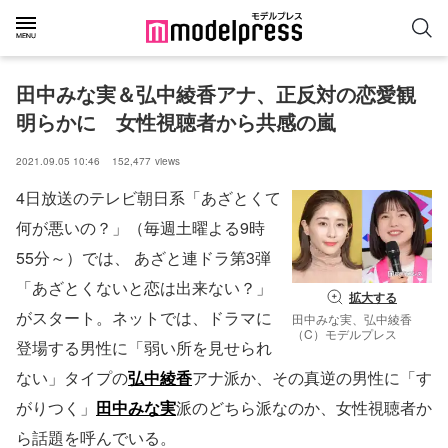
田中みな実＆弘中綾香アナ、正反対の恋愛観
明らかに　女性視聴者から共感の嵐
2021.09.05 10:46
152,477
views
4日放送のテレビ朝日系「あざとくて
何が悪いの？」（毎週土曜よる9時
55分～）では、 あざと連ドラ第3弾
「あざとくないと恋は出来ない？」
拡大する
がスタート。ネットでは、ドラマに
田中みな実、弘中綾香
（C）モデルプレス
登場する男性に「弱い所を見せられ
ない」タイプの
弘中綾香
アナ派か、その真逆の男性に「す
がりつく」
田中みな実
派のどちら派なのか、女性視聴者か
ら話題を呼んでいる。