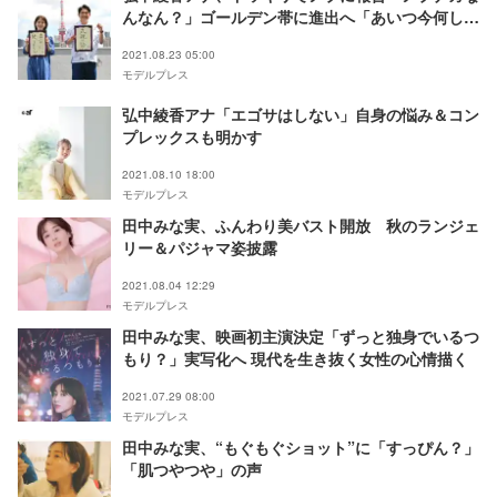
んなん？」ゴールデン帯に進出へ「あいつ今何して
る？」は単発特番に
2021.08.23 05:00
モデルプレス
弘中綾香アナ「エゴサはしない」自身の悩み＆コン
プレックスも明かす
2021.08.10 18:00
モデルプレス
田中みな実、ふんわり美バスト開放 秋のランジェ
リー＆パジャマ姿披露
2021.08.04 12:29
モデルプレス
田中みな実、映画初主演決定「ずっと独身でいるつ
もり？」実写化へ 現代を生き抜く女性の心情描く
2021.07.29 08:00
モデルプレス
田中みな実、“もぐもぐショット”に「すっぴん？」
「肌つやつや」の声