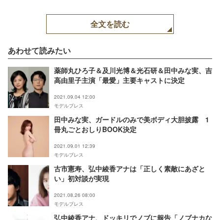
全文を読む
あわせて読みたい
薬師丸ひろ子＆及川光博＆光石研＆田中みな実、吉
高由里子主演「最愛」主要キャストに決定
2021.09.04 12:00
モデルプレス
田中みな実、ガードルのみで美ボディ大胆披露 1
冊丸ごとおしりBOOK決定
2021.09.01 12:39
モデルプレス
古市憲寿、弘中綾香アナは「正しく素敵にあざと
い」初対談が実現
2021.08.26 08:00
モデルプレス
弘中綾香アナ、ドッキリでノブに報告「ノブナカな