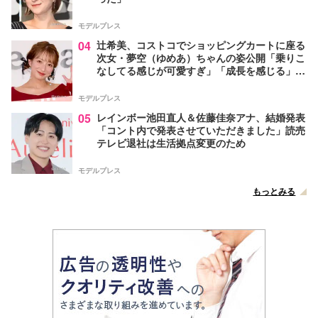
モデルプレス
04
辻希美、コストコでショッピングカートに座る
次女・夢空（ゆめあ）ちゃんの姿公開「乗りこ
なしてる感じが可愛すぎ」「成長を感じる」の
声
モデルプレス
05
レインボー池田直人＆佐藤佳奈アナ、結婚発表
「コント内で発表させていただきました」読売
テレビ退社は生活拠点変更のため
モデルプレス
もっとみる