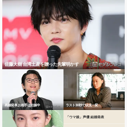
佐藤大樹 台湾土産を贈った先輩明かす
再婚発表 お相手は妊娠中
ラスト30秒で状況一変
「ウマ娘」声優 結婚発表