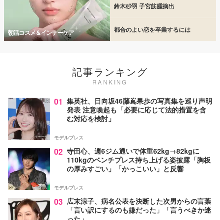
鈴木砂羽 子宮筋腫摘出
都合のよい恋を卒業するには
朝活コスメ＆インナーケア
記事ランキング
RANKING
01
集英社、日向坂46藤嶌果歩の写真集を巡り声明
発表 注意喚起も「必要に応じて法的措置を含
む対応を検討」
モデルプレス
02
寺田心、週6ジム通いで体重62kg→82kgに
110kgのベンチプレス持ち上げる姿披露「胸板
の厚みすごい」「かっこいい」と反響
モデルプレス
03
広末涼子、病名公表を決断した次男からの言葉
「言い訳にするのも嫌だった」「言うべきか迷
った」