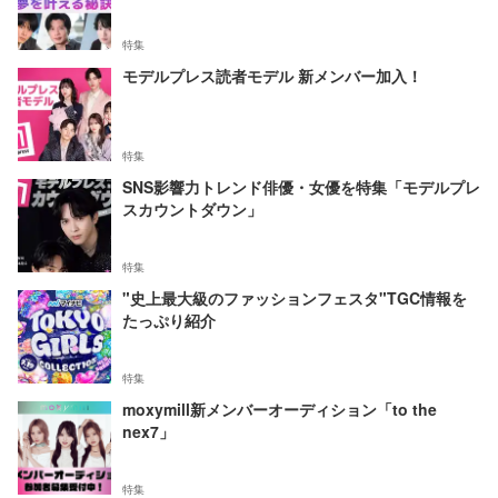
特集
モデルプレス読者モデル 新メンバー加入！
特集
SNS影響力トレンド俳優・女優を特集「モデルプレ
スカウントダウン」
特集
"史上最大級のファッションフェスタ"TGC情報を
たっぷり紹介
特集
moxymill新メンバーオーディション「to the
nex7」
特集