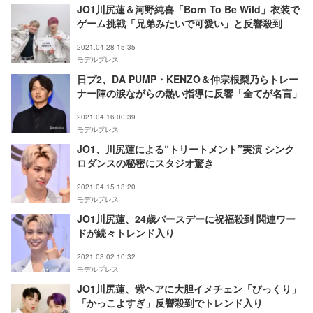
JO1川尻蓮＆河野純喜「Born To Be Wild」衣装で
ゲーム挑戦「兄弟みたいで可愛い」と反響殺到
2021.04.28 15:35
モデルプレス
日プ2、DA PUMP・KENZO＆仲宗根梨乃らトレー
ナー陣の涙ながらの熱い指導に反響「全てが名言」
2021.04.16 00:39
モデルプレス
JO1、川尻蓮による“トリートメント”実演 シンク
ロダンスの秘密にスタジオ驚き
2021.04.15 13:20
モデルプレス
JO1川尻蓮、24歳バースデーに祝福殺到 関連ワー
ドが続々トレンド入り
2021.03.02 10:32
モデルプレス
JO1川尻蓮、紫ヘアに大胆イメチェン「びっくり」
「かっこよすぎ」反響殺到でトレンド入り