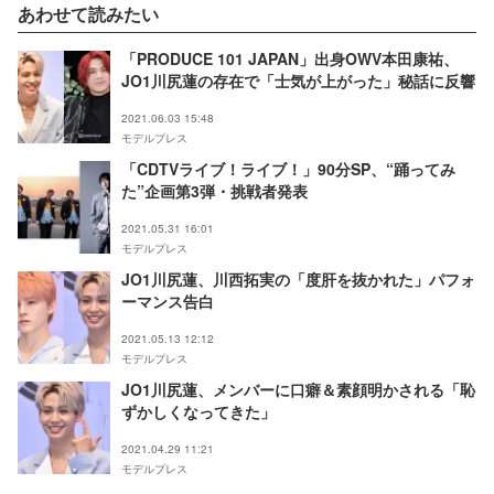
あわせて読みたい
「PRODUCE 101 JAPAN」出身OWV本田康祐、
JO1川尻蓮の存在で「士気が上がった」秘話に反響
2021.06.03 15:48
モデルプレス
「CDTVライブ！ライブ！」90分SP、“踊ってみ
た”企画第3弾・挑戦者発表
2021.05.31 16:01
モデルプレス
JO1川尻蓮、川西拓実の「度肝を抜かれた」パフォ
ーマンス告白
2021.05.13 12:12
モデルプレス
JO1川尻蓮、メンバーに口癖＆素顔明かされる「恥
ずかしくなってきた」
2021.04.29 11:21
モデルプレス