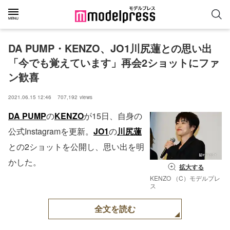
DA PUMP・KENZO、JO1川尻蓮との思い出
「今でも覚えています」再会2ショットにファ
ン歓喜
2021.06.15 12:46
707,192
views
DA PUMP
の
KENZO
が15日、自身の
公式Instagramを更新。
JO1
の
川尻蓮
との2ショットを公開し、思い出を明
かした。
拡大する
KENZO （C）モデルプレ
ス
全文を読む