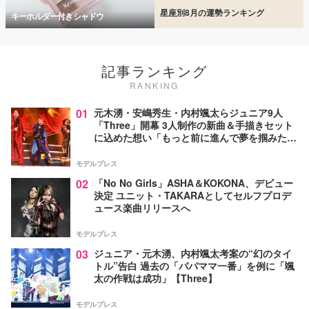
星座別8月の運勢ランキング
キーホルダー付きシャドウ
記事ランキング
RANKING
01
元木湧・安嶋秀生・内村颯太らジュニア9人
「Three」開幕 3人制作の新曲＆手描きセット
に込めた想い「もっと前に進んで夢を掴みた
い」【ゲネプロレポ】
モデルプレス
02
「No No Girls」ASHA＆KOKONA、デビュー
決定 ユニット・TAKARAとしてセルフプロデ
ュース楽曲リリースへ
モデルプレス
03
ジュニア・元木湧、内村颯太考案の“幻のタイ
トル”告白 過去の「パパママ一番」を例に「颯
太の作戦は成功」【Three】
モデルプレス