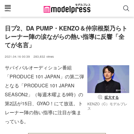
日プ2、DA PUMP・KENZO＆仲宗根梨乃らト
レーナー陣の涙ながらの熱い指導に反響「全
てが名言」
2021.04.16 00:39
283,832
views
サバイバルオーディション番組
「PRODUCE 101 JAPAN」の第二弾
となる「PRODUCE 101 JAPAN
SEASON2」（毎週木曜よる9時）の
拡大する
第2話が15日、GYAO！にて放送。ト
KENZO（C）モデルプレ
ス
レーナー陣の熱い指導に注目が集ま
っている。