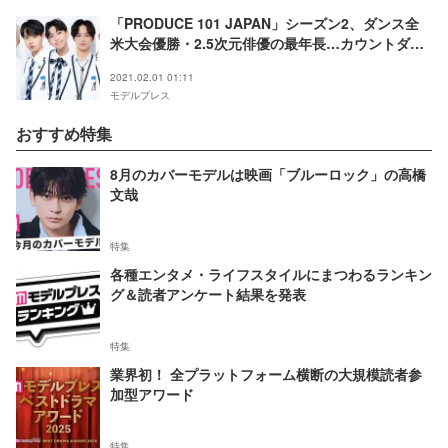
「PRODUCE 101 JAPAN」シーズン2、ダンス全
米大会優勝・2.5次元俳優の最年長…カウントダウ
ンSPでインパクト残した練習生は？
2021.02.01 01:11
モデルプレス
おすすめ特集
8月のカバーモデルは映画「ブルーロック」の高橋
文哉
特集
各種エンタメ・ライフスタイルにまつわるランキン
グ＆読者アンケート結果を発表
特集
業界初！ 全プラットフォーム横断の大規模読者参
加型アワード
特集