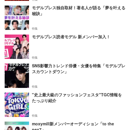
モデルプレス独自取材！著名人が語る「夢を叶える
秘訣」
特集
モデルプレス読者モデル 新メンバー加入！
特集
SNS影響力トレンド俳優・女優を特集「モデルプレ
スカウントダウン」
特集
"史上最大級のファッションフェスタ"TGC情報を
たっぷり紹介
特集
moxymill新メンバーオーディション「to the
nex7」