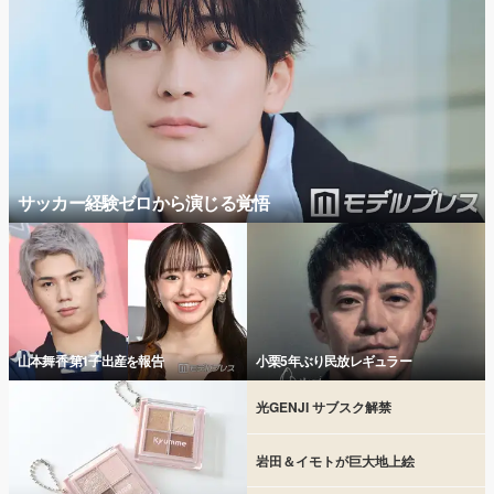
サッカー経験ゼロから演じる覚悟
山本舞香 第1子出産を報告
小栗5年ぶり民放レギュラー
光GENJI サブスク解禁
岩田＆イモトが巨大地上絵