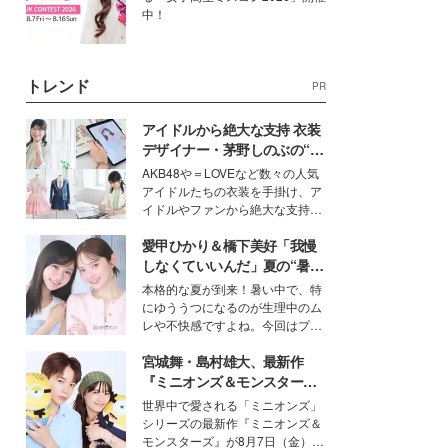
中！
トレンド
PR
アイドルから絶大な支持 衣装
デザイナー・茅野しのぶの“可
愛い”を作る美学＜「シチズン
AKB48や＝LOVEなど数々の人気
クロスシー」インタビュー＞
アイドルたちの衣装を手掛け、ア
イドルやファンから絶大な支持を
得る、株式会社オサレカンパニー
愛甲ひかり＆橋下美好「我慢
取締役兼クリエイティブディレク
ター・茅野しのぶ。一人ひとりの
しなくていいんだ」夏の“暑さ
個性に寄り添い、魅力を引き出す
対策”の新しい選択肢とは？
本格的な夏が到来！暑い中で、特
衣装作りは、多くの女性たちに勇
にゆううつになるのが生理中のム
気と自信を与え続けている。
レや不快感ですよね。今回はプラ
イベートでも仲良しで旅行好きな
宮城舞・島村雄大、最新作
モデル・愛甲ひかりさんと橋下美
好さんを迎えて本音で女子会トー
『ミニオンズ＆モンスター
ク。猛暑のお出かけを快適に過ご
ズ』の魅力熱弁 ハチャメチャ
世界中で愛される「ミニオンズ」
すヒントや、2人が感動した夏の
だけじゃない“友情と絆”に感
シリーズの最新作『ミニオンズ＆
生理の新常識にも迫りました。
動
モンスターズ』が8月7日（金）に