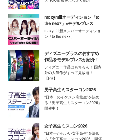
moxymillオーディション「to
the nex7」×モデルプレス
moxymill新メンバーオーディショ
ン「to the nex7」
ディズニープラスのおすすめ
作品をモデルプレスが紹介！
ディズニー作品はもちろん！ 国内
外の人気作がすべて見放題！
【PR】
男子高生ミスターコン2026
“日本一のイケメン高校生”を決め
る「男子高生ミスターコン2026」
開催中！
女子高生ミスコン2026
“日本一かわいい女子高生”を決め
る「女子高生ミスコン2026」開催