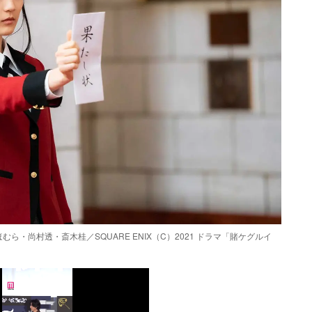
・尚村透・斎木桂／SQUARE ENIX（C）2021 ドラマ「賭ケグルイ