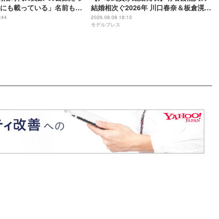
にも載っている」名前も先
結婚相次ぐ2026年 川口春奈＆板倉滉選
手・田中みな実＆亀梨和也・新木優子
:44
2026.08.08 18:13
モデルプレス
＆中島裕翔ほか