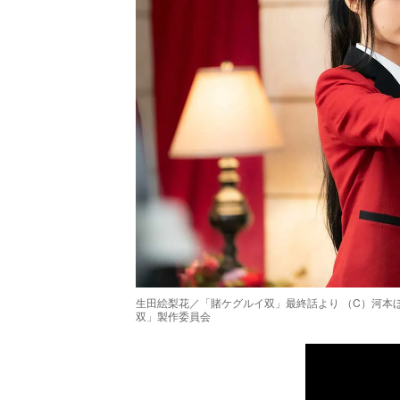
生田絵梨花／「賭ケグルイ双」最終話より （C）河本ほむら
双」製作委員会