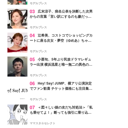
「かっこいい」と反響
モデルプレス
03
広末涼子、病名公表を決断した次男
からの言葉「言い訳にするのも嫌だっ
た」「言うべきか迷った」
モデルプレス
04
辻希美、コストコでショッピングカ
ートに座る次女・夢空（ゆめあ）ちゃん
の姿公開「乗りこなしてる感じが可愛す
ぎ」「成長を感じる」の声
モデルプレス
05
小栗旬、5年ぶり民放ドラマレギュ
ラー出演 横浜流星と唯一無二の異色のバ
ディで初共演【LOST10】
モデルプレス
06
Hey! Say! JUMP、横アリ公演決定
でファン歓喜 チケット価格にも注目集ま
る「激アツ」「平成に戻ったみたい」
モデルプレス
07
＜図々しい娘の友だち対処法＞「私
も乗せてよ！」断っても強引に乗り込ん
でくる友だち【第1話まんが】
ママスタ☆セレクト