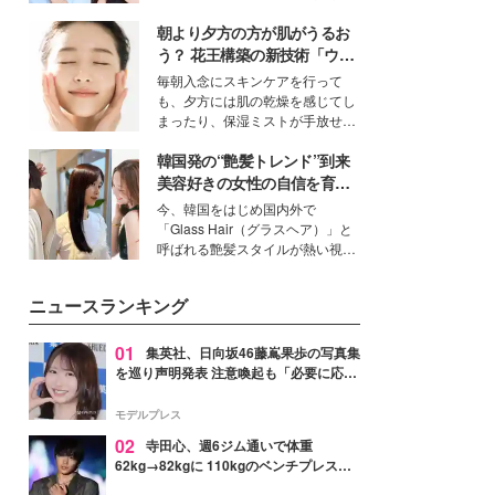
公開。モデルプレスでは、“大のミ
朝より夕方の方が肌がうるお
ニオン好き”という共通点を持つモ
デルの宮城舞と島村雄大の特別対
う？ 花王構築の新技術「ウォ
談をお届け！それぞれの視点か
ーターキャプチャリングスキ
毎朝入念にスキンケアを行って
ら、今作ならではの魅力や予想外
ン（捕水肌）」がスキンケア
も、夕方には肌の乾燥を感じてし
の感動をもたらす奥深いストーリ
の常識を変える予感
まったり、保湿ミストが手放せな
ーについて熱く語り合ってもらっ
いという読者も多いのでは？そん
た。
韓国発の“艶髪トレンド”到来
な美容の常識を大きく変える可能
性を秘めた、革新的な「Water
美容好きの女性の自信を育む
Capturing Skin（ウォーターキャ
「ヘアケア事情」って？
今、韓国をはじめ国内外で
プチャリングスキン：捕水肌）」
「Glass Hair（グラスヘア）」と
技術を、花王が構築した。
呼ばれる艶髪スタイルが熱い視線
を集めています。メイクやファッ
ションの完成度を高めるベースと
ニュースランキング
して、“髪そのものの美しさ”に改
めて注目する人が増えている様
子。今回は、そんな憧れの艶やか
01
集英社、日向坂46藤嶌果歩の写真集
な髪を日常で叶える、美容好きの
を巡り声明発表 注意喚起も「必要に応じ
女性たちのヘアケア事情を紹介し
て法的措置を含む対応を検討」
ます。
モデルプレス
02
寺田心、週6ジム通いで体重
62kg→82kgに 110kgのベンチプレス持
ち上げる姿披露「胸板の厚みすごい」