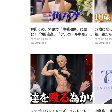
神田うの、51歳で「薄毛治療」に励
57歳にな
む！「3回流産」「アルコール中毒」自
着、鏡だら
身の過去を赤裸々告白
を披露
2026.08.08 19:10
2026.08.08 19
ENTAME next
ENTAME next
ステゴロパンチャーズ、コムドット・
中島歩、“