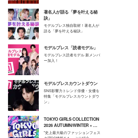
著名人が語る「夢を叶える秘
訣」
モデルプレス独自取材！著名人が
語る「夢を叶える秘訣」
モデルプレス「読者モデル」
モデルプレス読者モデル 新メンバ
ー加入！
モデルプレスカウントダウン
SNS影響力トレンド俳優・女優を
特集「モデルプレスカウントダウ
ン」
TOKYO GIRLS COLLECTION
2026 AUTUMN/WINTER × モ
デルプレス
"史上最大級のファッションフェス
タ"TGC情報をたっぷり紹介