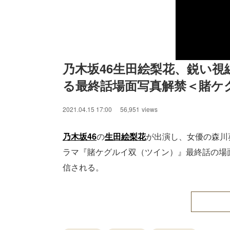
乃木坂46生田絵梨花、鋭い視
る最終話場面写真解禁＜賭ケ
2021.04.15 17:00
56,951
views
乃木坂46
の
生田絵梨花
が出演し、女優の森川葵が
ラマ『賭ケグルイ双（ツイン）』最終話の場面
信される。