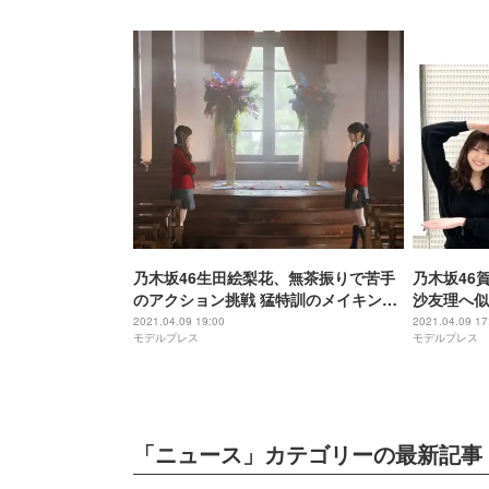
乃木坂46生田絵梨花、無茶振りで苦手
乃木坂46
のアクション挑戦 猛特訓のメイキング
沙友理へ似
映像公開
すが」の声
2021.04.09 19:00
2021.04.09 17
モデルプレス
モデルプレス
「ニュース」カテゴリーの最新記事