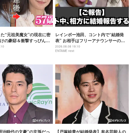
った“元祖美魔女”の現在に密
レインボー池田、コント内で“結婚発
けの豪邸＆衝撃すっぴん姿
表” お相手はフリーアナウンサーの佐
藤佳奈
:10
2026.08.08 19:10
ENTAME next
明治時代の文豪”の玄孫だっ
【戸塚純貴が結婚発表】有名芸能人の