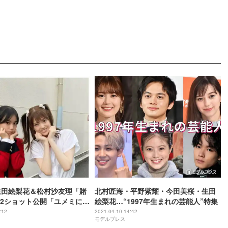
生田絵梨花＆松村沙友理「賭
北村匠海・平野紫耀・今田美桜・生田
2ショット公開「ユメミにア
絵梨花…“1997年生まれの芸能人”特集
ズを教わった三春滝」
:12
2021.04.10 14:42
モデルプレス