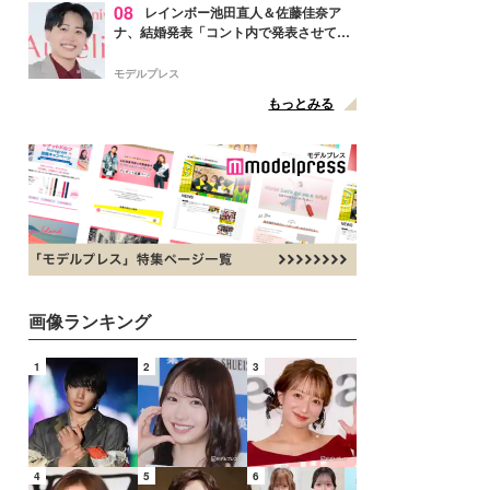
08
レインボー池田直人＆佐藤佳奈ア
ナ、結婚発表「コント内で発表させてい
ただきました」読売テレビ退社は生活拠
点変更のため
モデルプレス
もっとみる
画像ランキング
1
2
3
4
5
6