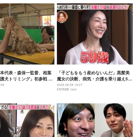
本代表・森保一監督、相葉
「子どもをもう産めないんだ」黒髪美
護犬トリミング」初参戦 ド
魔女の決断、病気・介護を乗り越え56
ムで心込めて挑む【24時間
歳で“おばあちゃん”に
:56
2026.08.08 19:27
ENTAME next
】