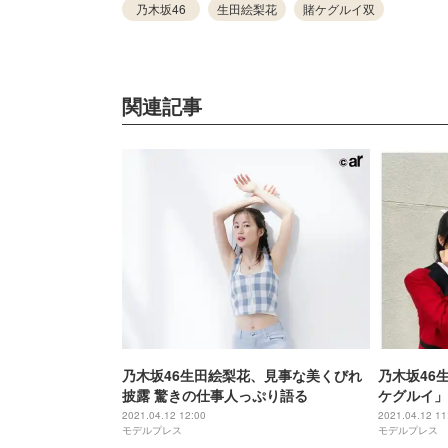
乃木坂46
生田絵梨花
賭ケグルイ双
関連記事
乃木坂46生田絵梨花、見事な美くびれ
乃木坂46
披露 驚きの仕事人っぷり語る
ケグルイ」
イドルポー
2021.04.12 12:00
2021.04.12 11
モデルプレス
モデルプレス