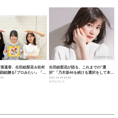
賀喜遥香、生田絵梨花＆松村
生田絵梨花が語る、これまでの“選
顔絵贈る｢プロみたい」「さ
択”「乃木坂46を続ける選択をして本当
続々
に良かった」
:53
2021.04.04 20:20
モデルプレス