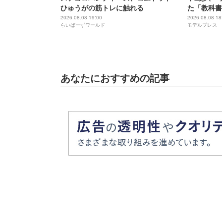
ひゅうがの筋トレに触れる
た「教科書
祖に由来
2026.08.08 19:00
2026.08.08 18
らいばーずワールド
モデルプレス
あなたにおすすめの記事