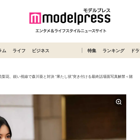
ラム
ライフ
ビジネス
特集
ランキング
ドラ
絵梨花、鋭い視線で森川葵と対決 “果たし状”突き付ける最終話場面写真解禁＜賭